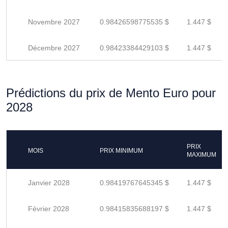
Novembre 2027
0.98426598775535 $
1.447 $
Décembre 2027
0.98423384429103 $
1.447 $
Prédictions du prix de Mento Euro pour
2028
PRIX
MOIS
PRIX MINIMUM
MAXIMUM
Janvier 2028
0.98419767645345 $
1.447 $
Février 2028
0.98415835688197 $
1.447 $