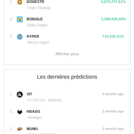
1.
DOGESTR
6,679,707,61%
Doge Strategy
2.
BGIGGLE
2,398,935,49%
Baby Giggle
3.
HYPER
715,035,43%
Bitcoin Hyper
Afficher plus
Les dernières prédictions
1.
VIT
2 months ago
V.I.T.R.I.O.L. Network
2.
HBADG
2 months ago
Hbadger
3.
MUMU
2 months ago