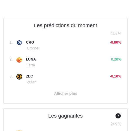
Les prédictions du moment
24h %
1.
CRO
-0,80%
Cronos
2.
LUNA
0,20%
Terra
3.
ZEC
-0,10%
Zcash
Afficher plus
Les gagnantes
24h %