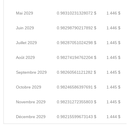
Mai 2029
0.98310231328072 $
1.446 $
Juin 2029
0.98298790217892 $
1.446 $
Juillet 2029
0.98287051024298 $
1.445 $
Août 2029
0.98274194762204 $
1.445 $
Septembre 2029
0.98260561121282 $
1.445 $
Octobre 2029
0.98246586397691 $
1.445 $
Novembre 2029
0.98231272355803 $
1.445 $
Décembre 2029
0.98215599673143 $
1.444 $