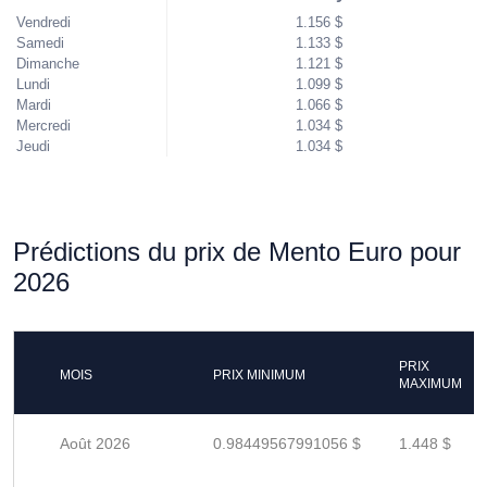
Vendredi
1.156 $
Samedi
1.133 $
Dimanche
1.121 $
Lundi
1.099 $
Mardi
1.066 $
Mercredi
1.034 $
Jeudi
1.034 $
Prédictions du prix de Mento Euro pour
2026
PRIX
MOIS
PRIX MINIMUM
MAXIMUM
Août 2026
0.98449567991056 $
1.448 $