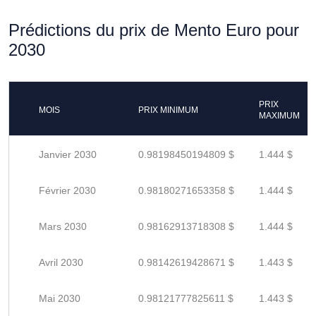
Prédictions du prix de Mento Euro pour
2030
PRIX
MOIS
PRIX MINIMUM
MAXIMUM
Janvier 2030
0.98198450194809 $
1.444 $
Février 2030
0.98180271653358 $
1.444 $
Mars 2030
0.98162913718308 $
1.444 $
Avril 2030
0.98142619428671 $
1.443 $
Mai 2030
0.98121777825611 $
1.443 $