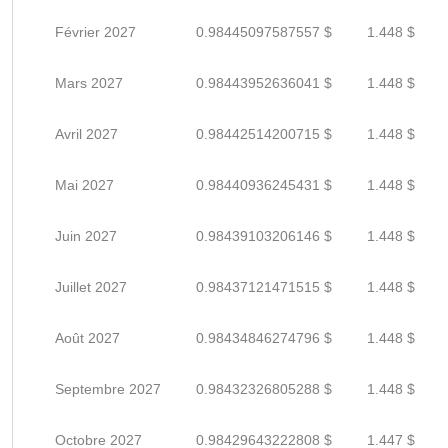
Février 2027
0.98445097587557 $
1.448 $
Mars 2027
0.98443952636041 $
1.448 $
Avril 2027
0.98442514200715 $
1.448 $
Mai 2027
0.98440936245431 $
1.448 $
Juin 2027
0.98439103206146 $
1.448 $
Juillet 2027
0.98437121471515 $
1.448 $
Août 2027
0.98434846274796 $
1.448 $
Septembre 2027
0.98432326805288 $
1.448 $
Octobre 2027
0.98429643222808 $
1.447 $