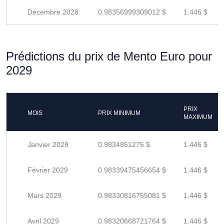
Décembre 2028
0.98356999309012 $
1.446 $
Prédictions du prix de Mento Euro pour
2029
PRIX
MOIS
PRIX MINIMUM
MAXIMUM
Janvier 2029
0.9834851275 $
1.446 $
Février 2029
0.98339475456654 $
1.446 $
Mars 2029
0.98330816755081 $
1.446 $
Avril 2029
0.98320668721764 $
1.446 $