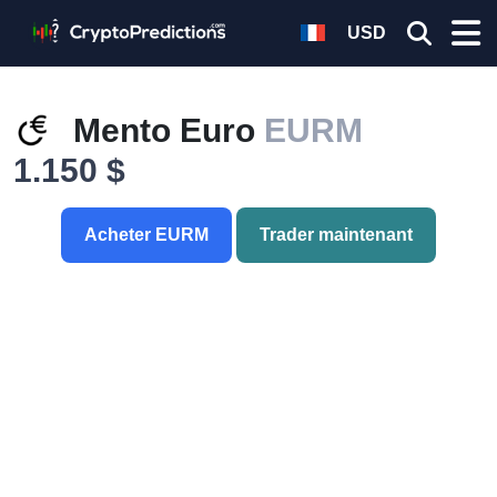
USD
Mento Euro
EURM
1.150 $
Acheter EURM
Trader maintenant