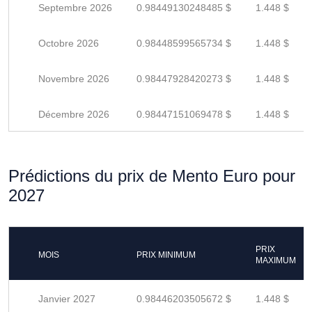
Septembre 2026
0.98449130248485 $
1.448 $
Octobre 2026
0.98448599565734 $
1.448 $
Novembre 2026
0.98447928420273 $
1.448 $
Décembre 2026
0.98447151069478 $
1.448 $
Prédictions du prix de Mento Euro pour
2027
PRIX
MOIS
PRIX MINIMUM
MAXIMUM
Janvier 2027
0.98446203505672 $
1.448 $