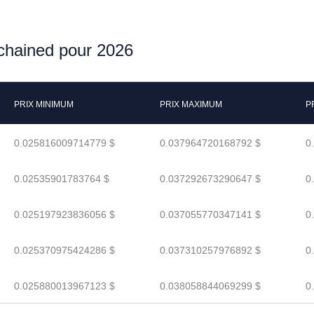
nchained pour 2026
PRIX MINIMUM
PRIX MAXIMUM
P
0.025816009714779 $
0.037964720168792 $
0
0.02535901783764 $
0.037292673290647 $
0
0.025197923836056 $
0.037055770347141 $
0
0.025370975424286 $
0.037310257976892 $
0
0.025880013967123 $
0.038058844069299 $
0