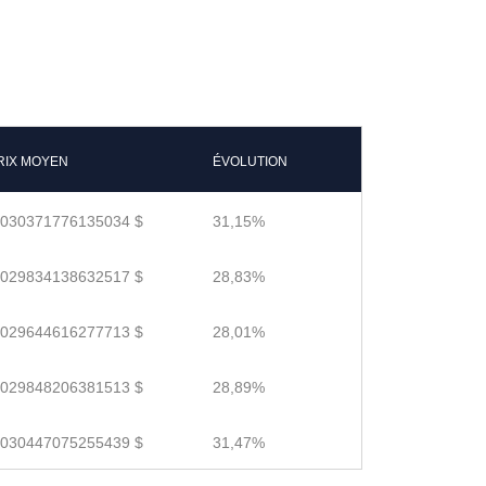
RIX MOYEN
ÉVOLUTION
.030371776135034 $
31,15%
.029834138632517 $
28,83%
.029644616277713 $
28,01%
.029848206381513 $
28,89%
.030447075255439 $
31,47%