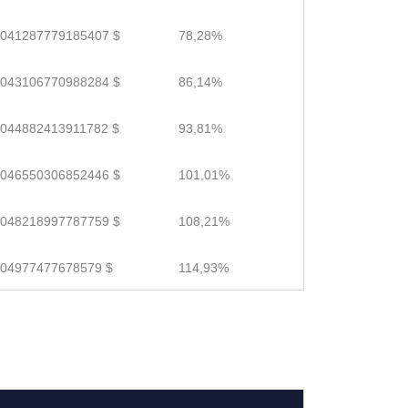
.041287779185407 $
78,28%
.043106770988284 $
86,14%
.044882413911782 $
93,81%
.046550306852446 $
101,01%
.048218997787759 $
108,21%
.04977477678579 $
114,93%