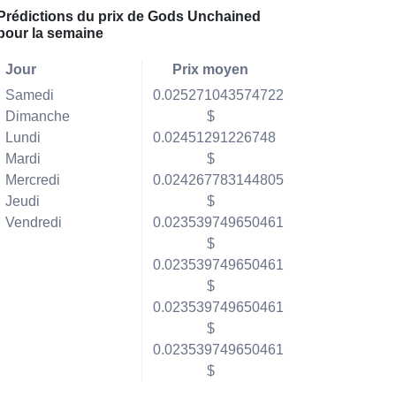
Prédictions du prix de Gods Unchained
pour la semaine
Jour
Prix moyen
Samedi
0.025271043574722
Dimanche
$
Lundi
0.02451291226748
Mardi
$
Mercredi
0.024267783144805
Jeudi
$
Vendredi
0.023539749650461
$
0.023539749650461
$
0.023539749650461
$
0.023539749650461
$