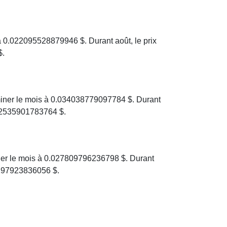
 0.022095528879946 $. Durant août, le prix
$.
iner le mois à 0.034038779097784 $. Durant
02535901783764 $.
ner le mois à 0.027809796236798 $. Durant
5197923836056 $.