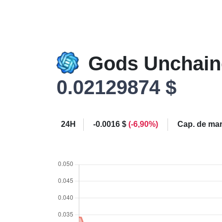
Gods Unchai
0.02129874 $
24H
-0.0016 $
(-6,90%)
Cap. de ma