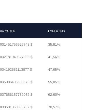
RIX MOYEN
ÉVOLUTION
.031451756523749 $
35,81%
.032781949627033 $
41,56%
.034192681113877 $
47,65%
.035906495600675 $
55,05%
.037656157782052 $
62,60%
.039501950369262 $
70,57%