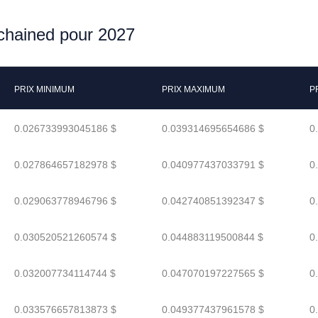
nchained pour 2027
PRIX MINIMUM
PRIX MAXIMUM
P
0.026733993045186 $
0.039314695654686 $
0
0.027864657182978 $
0.040977437033791 $
0
0.029063778946796 $
0.042740851392347 $
0
0.030520521260574 $
0.044883119500844 $
0
0.032007734114744 $
0.047070197227565 $
0
0.033576657813873 $
0.049377437961578 $
0