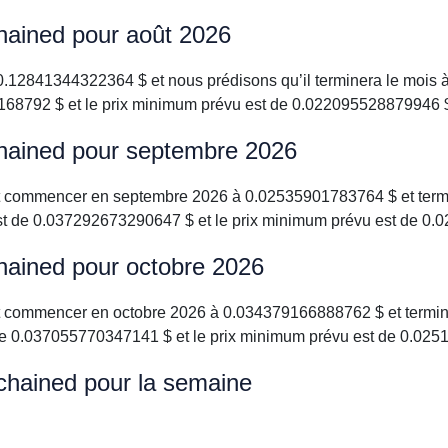
hained pour août 2026
2841344322364 $ et nous prédisons qu’il terminera le mois à
8792 $ et le prix minimum prévu est de 0.022095528879946 
chained pour septembre 2026
it commencer en septembre 2026 à 0.02535901783764 $ et term
t de 0.037292673290647 $ et le prix minimum prévu est de 0.
hained pour octobre 2026
it commencer en octobre 2026 à 0.034379166888762 $ et termi
de 0.037055770347141 $ et le prix minimum prévu est de 0.02
chained pour la semaine