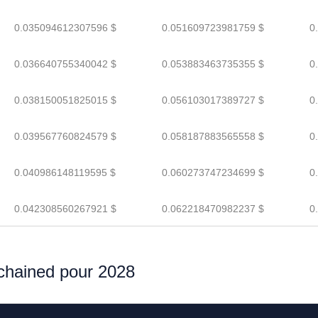
0.035094612307596 $
0.051609723981759 $
0
0.036640755340042 $
0.053883463735355 $
0
0.038150051825015 $
0.056103017389727 $
0
0.039567760824579 $
0.058187883565558 $
0
0.040986148119595 $
0.060273747234699 $
0
0.042308560267921 $
0.062218470982237 $
0
nchained pour 2028