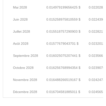
Mai 2028
0.014979199656425 $
0.0220282
Juin 2028
0.015258975810559 $
0.0224396
Juillet 2028
0.015518757290903 $
0.0228217
Août 2028
0.01577679043701 $
0.0232011
Septembre 2028
0.016025075207441 $
0.0235662
Octobre 2028
0.016256768994354 $
0.0239070
Novembre 2028
0.016488266519167 $
0.0242474
Décembre 2028
0.016704581885011 $
0.0245655