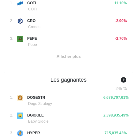
1.
COTI
11,10%
COTI
2.
CRO
-2,00%
Cronos
3.
PEPE
-2,70%
Pepe
Afficher plus
Les gagnantes
24h %
1.
DOGESTR
6,679,707,61%
Doge Strategy
2.
BGIGGLE
2,398,935,49%
Baby Giggle
3.
HYPER
715,035,43%