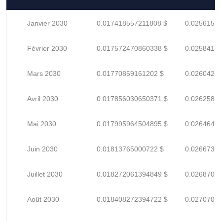
Janvier 2030
0.017418557211808 $
0.0256155
Février 2030
0.017572470860338 $
0.0258418
Mars 2030
0.01770859161202 $
0.0260420
Avril 2030
0.017856030650371 $
0.0262588
Mai 2030
0.017995964504895 $
0.0264646
Juin 2030
0.01813765000722 $
0.0266730
Juillet 2030
0.018272061394849 $
0.0268706
Août 2030
0.018408272394722 $
0.0270709