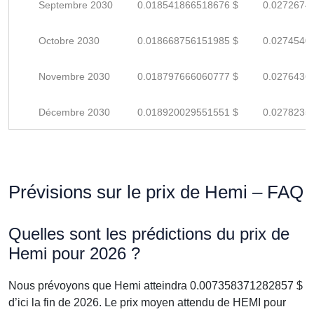
Septembre 2030
0.018541866518676 $
0.0272674
Octobre 2030
0.018668756151985 $
0.0274540
Novembre 2030
0.018797666060777 $
0.0276436
Décembre 2030
0.018920029551551 $
0.0278235
Prévisions sur le prix de Hemi – FAQ
Quelles sont les prédictions du prix de
Hemi pour 2026 ?
Nous prévoyons que Hemi atteindra 0.007358371282857 $
d’ici la fin de 2026. Le prix moyen attendu de HEMI pour