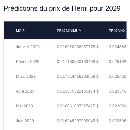
Prédictions du prix de Hemi pour 2029
MOIS
PRIX MINIMUM
PRIX MAXI
Janvier 2029
0.016920968257778 $
0.0248837
Février 2029
0.017130570183493 $
0.0251920
Mars 2029
0.017314416203668 $
0.0254623
Avril 2029
0.015875522165174 $
0.0233463
Mai 2029
0.016061937327415 $
0.0236204
Juin 2029
0.016249297993045 $
0.0238960