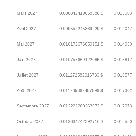
Mars 2027
0.008842419058388 $
0.0130035
Avril 2027
0.009552245369229 $
0.0140474
Mai 2027
0.010172676059151 $
0.0149598
Juin 2027
0.010755669122085 $
0.0158171
Juillet 2027
0.011272582916736 $
0.0165773
Août 2027
0.011765367457596 $
0.0173020
Septembre 2027
0.012222200263972 $
0.0179738
Octobre 2027
0.012634742392716 $
0.0185805