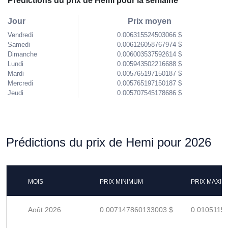
Prédictions du prix de Hemi pour la semaine
Jour
Prix moyen
Vendredi
0.006315524503066 $
Samedi
0.006126058767974 $
Dimanche
0.006003537592614 $
Lundi
0.005943502216688 $
Mardi
0.005765197150187 $
Mercredi
0.005765197150187 $
Jeudi
0.005707545178686 $
Prédictions du prix de Hemi pour 2026
MOIS
PRIX MINIMUM
PRIX MAXI
Août 2026
0.007147860133003 $
0.0105115