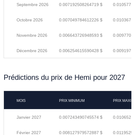
Septembre 2026
0.007192508264719 $
0.0105772
Octobre 2026
0.007049784612226 $
0.0103673
Novembre 2026
0.006643726948593 $
0.0097701
Décembre 2026
0.006254615590428 $
0.0091979
Prédictions du prix de Hemi pour 2027
MOIS
PRIX MINIMUM
PRIX MAXI
Janvier 2027
0.007243490745574 $
0.0106521
Février 2027
0.008127979572887 $
0.0119529