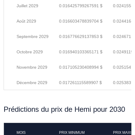
Juillet 2029
0.016425799267591 $
0.0241555
Août 2029
0.016603478839704 $
0.0244168
Septembre 2029
0.016776629137853 $
0.0246715
Octobre 2029
0.016940103365171 $
0.0249119
Novembre 2029
0.017105230408994 $
0.0251547
Décembre 2029
0.017261115589907 $
0.0253839
Prédictions du prix de Hemi pour 2030
MOIS
PRIX MINIMUM
PRIX MAXI