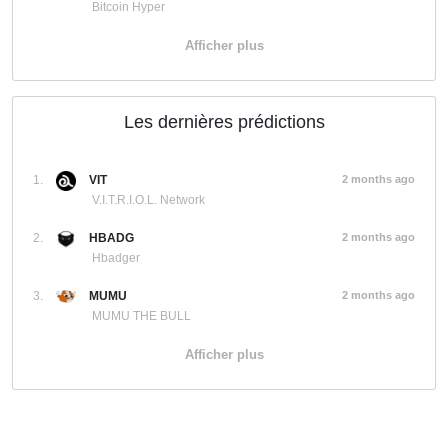
Bitcoin Hyper
Afficher plus
Les dernières prédictions
1.
VIT
2 months ago
V.I.T.R.I.O.L. Network
2.
HBADG
2 months ago
Hbadger
3.
MUMU
2 months ago
MUMU THE BULL
Afficher plus