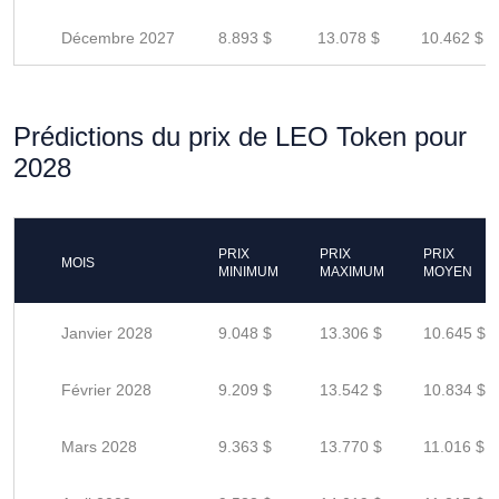
Décembre 2027
8.893 $
13.078 $
10.462 $
Prédictions du prix de LEO Token pour
2028
PRIX
PRIX
PRIX
MOIS
MINIMUM
MAXIMUM
MOYEN
Janvier 2028
9.048 $
13.306 $
10.645 $
Février 2028
9.209 $
13.542 $
10.834 $
Mars 2028
9.363 $
13.770 $
11.016 $