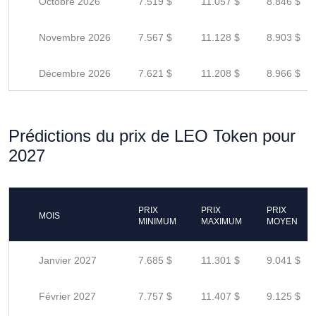
Octobre 2026
7.519 $
11.057 $
8.846 $
Novembre 2026
7.567 $
11.128 $
8.903 $
Décembre 2026
7.621 $
11.208 $
8.966 $
Prédictions du prix de LEO Token pour
2027
PRIX
PRIX
PRIX
MOIS
MINIMUM
MAXIMUM
MOYEN
Janvier 2027
7.685 $
11.301 $
9.041 $
Février 2027
7.757 $
11.407 $
9.125 $