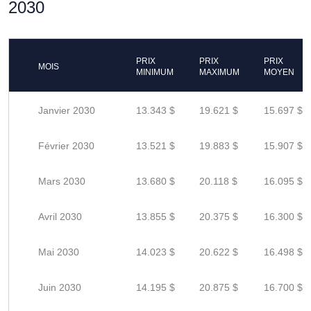
2030
PRIX
PRIX
PRIX
MOIS
MINIMUM
MAXIMUM
MOYEN
Janvier 2030
13.343 $
19.621 $
15.697 $
Février 2030
13.521 $
19.883 $
15.907 $
Mars 2030
13.680 $
20.118 $
16.095 $
Avril 2030
13.855 $
20.375 $
16.300 $
Mai 2030
14.023 $
20.622 $
16.498 $
Juin 2030
14.195 $
20.875 $
16.700 $