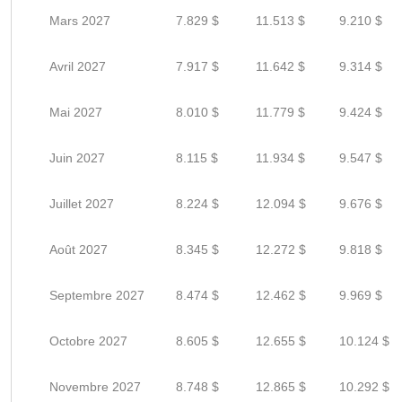
Mars 2027
7.829 $
11.513 $
9.210 $
Avril 2027
7.917 $
11.642 $
9.314 $
Mai 2027
8.010 $
11.779 $
9.424 $
Juin 2027
8.115 $
11.934 $
9.547 $
Juillet 2027
8.224 $
12.094 $
9.676 $
Août 2027
8.345 $
12.272 $
9.818 $
Septembre 2027
8.474 $
12.462 $
9.969 $
Octobre 2027
8.605 $
12.655 $
10.124 $
Novembre 2027
8.748 $
12.865 $
10.292 $