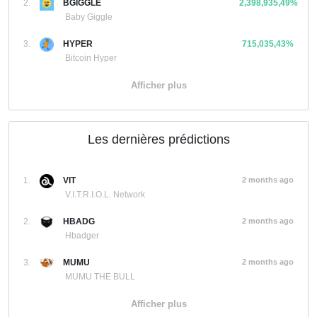
2.
BGIGGLE
2,398,935,49%
Baby Giggle
3.
HYPER
715,035,43%
Bitcoin Hyper
Afficher plus
Les dernières prédictions
1.
VIT
2 months ago
V.I.T.R.I.O.L. Network
2.
HBADG
2 months ago
Hbadger
3.
MUMU
2 months ago
MUMU THE BULL
Afficher plus