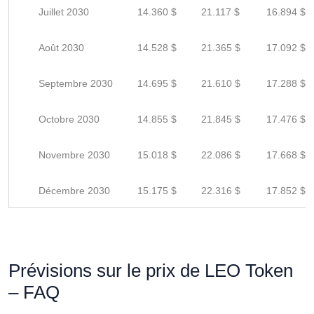
Juillet 2030
14.360 $
21.117 $
16.894 $
Août 2030
14.528 $
21.365 $
17.092 $
Septembre 2030
14.695 $
21.610 $
17.288 $
Octobre 2030
14.855 $
21.845 $
17.476 $
Novembre 2030
15.018 $
22.086 $
17.668 $
Décembre 2030
15.175 $
22.316 $
17.852 $
Prévisions sur le prix de LEO Token
– FAQ