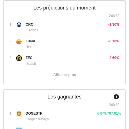
Les prédictions du moment
24h %
1.
CRO
-1,30%
Cronos
2.
LUNA
-0,10%
Terra
3.
ZEC
-2,60%
Zcash
Afficher plus
Les gagnantes
24h %
1.
DOGESTR
6,679,707,61%
Doge Strategy