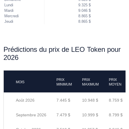
Lundi
9.325 $
Mardi
9.046 $
Mercredi
8.865 $
Jeudi
8.865 $
Prédictions du prix de LEO Token pour
2026
PRIX
PRIX
PRIX
MOIS
MINIMUM
MAXIMUM
MOYEN
Août 2026
7.445 $
10.948 $
8.759 $
Septembre 2026
7.479 $
10.999 $
8.799 $