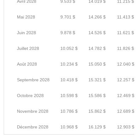
Avril 2028
9.533 $
14.019 $
11.215 $
Mai 2028
9.701 $
14.266 $
11.413 $
Juin 2028
9.878 $
14.526 $
11.621 $
Juillet 2028
10.052 $
14.782 $
11.826 $
Août 2028
10.234 $
15.050 $
12.040 $
Septembre 2028
10.418 $
15.321 $
12.257 $
Octobre 2028
10.598 $
15.586 $
12.469 $
Novembre 2028
10.786 $
15.862 $
12.689 $
Décembre 2028
10.968 $
16.129 $
12.903 $