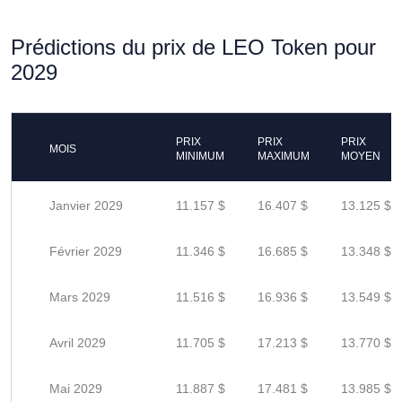
Prédictions du prix de LEO Token pour
2029
PRIX
PRIX
PRIX
MOIS
MINIMUM
MAXIMUM
MOYEN
Janvier 2029
11.157 $
16.407 $
13.125 $
Février 2029
11.346 $
16.685 $
13.348 $
Mars 2029
11.516 $
16.936 $
13.549 $
Avril 2029
11.705 $
17.213 $
13.770 $
Mai 2029
11.887 $
17.481 $
13.985 $