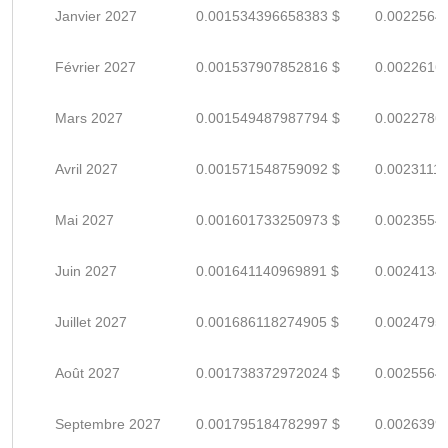
Janvier 2027
0.001534396658383 $
0.0022564
Février 2027
0.001537907852816 $
0.0022616
Mars 2027
0.001549487987794 $
0.0022786
Avril 2027
0.001571548759092 $
0.0023111
Mai 2027
0.001601733250973 $
0.0023554
Juin 2027
0.001641140969891 $
0.0024134
Juillet 2027
0.001686118274905 $
0.0024795
Août 2027
0.001738372972024 $
0.0025564
Septembre 2027
0.001795184782997 $
0.0026399