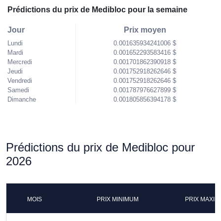
Prédictions du prix de Medibloc pour la semaine
Jour
Prix moyen
Lundi
0.001635934241006 $
Mardi
0.001652293583416 $
Mercredi
0.001701862390918 $
Jeudi
0.001752918262646 $
Vendredi
0.001752918262646 $
Samedi
0.001787976627899 $
Dimanche
0.001805856394178 $
Prédictions du prix de Medibloc pour
2026
MOIS
PRIX MINIMUM
PRIX MAXI