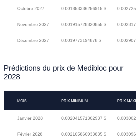
Octobre 2027
0.001853336256915 $
0.0027254
Novembre 2027
0.001915728820855 $
0.0028172
Décembre 2027
0.0019773194878 $
0.0029078
Prédictions du prix de Medibloc pour
2028
MOIS
PRIX MINIMUM
PRIX MAXI
Janvier 2028
0.002041571302937 $
0.0030023
Février 2028
0.002105860933835 $
0.0030968