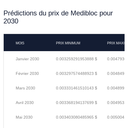
Prédictions du prix de Medibloc pour
2030
MOIS
PRIX MINIMUM
PRIX MAXI
Janvier 2030
0.003259291953888 $
0.0047930
Février 2030
0.003297574488923 $
0.0048493
Mars 2030
0.003331461510143 $
0.0048992
Avril 2030
0.003368194137699 $
0.0049532
Mai 2030
0.003403080485965 $
0.0050045