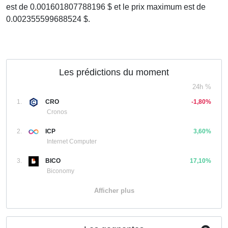
est de 0.001601807788196 $ et le prix maximum est de
0.002355599688524 $.
Les prédictions du moment
24h %
1.
CRO
-1,80%
Cronos
2.
ICP
3,60%
Internet Computer
3.
BICO
17,10%
Biconomy
Afficher plus