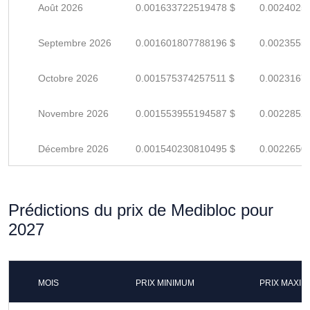
Août 2026
0.001633722519478 $
0.0024025
Septembre 2026
0.001601807788196 $
0.0023555
Octobre 2026
0.001575374257511 $
0.0023167
Novembre 2026
0.001553955194587 $
0.0022852
Décembre 2026
0.001540230810495 $
0.0022650
Prédictions du prix de Medibloc pour
2027
MOIS
PRIX MINIMUM
PRIX MAXI