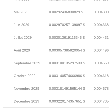
Mai 2029
0.00292436830829 $
0.0043005
Juin 2029
0.002970257139097 $
0.0043680
Juillet 2029
0.003013619116346 $
0.0044317
Août 2029
0.003057385820954 $
0.0044961
Septembre 2029
0.003100135297533 $
0.0045590
Octobre 2029
0.003140574666986 $
0.0046184
Novembre 2029
0.003181491565144 $
0.0046786
Décembre 2029
0.003220174357651 $
0.0047355