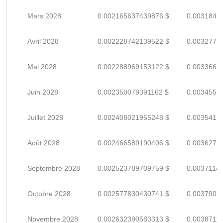
Mars 2028
0.002165637439876 $
0.0031847
Avril 2028
0.002228742139522 $
0.0032775
Mai 2028
0.002288969153122 $
0.0033661
Juin 2028
0.002350079391162 $
0.0034559
Juillet 2028
0.002408021955248 $
0.0035412
Août 2028
0.002466589190406 $
0.0036273
Septembre 2028
0.002523789709759 $
0.0037114
Octobre 2028
0.002577830430741 $
0.0037909
Novembre 2028
0.002632390583313 $
0.0038711