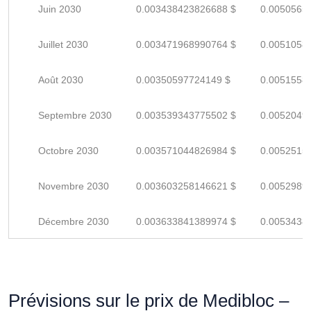
Juin 2030
0.003438423826688 $
0.0050565
Juillet 2030
0.003471968990764 $
0.0051058
Août 2030
0.00350597724149 $
0.0051558
Septembre 2030
0.003539343775502 $
0.0052049
Octobre 2030
0.003571044826984 $
0.0052515
Novembre 2030
0.003603258146621 $
0.0052989
Décembre 2030
0.003633841389974 $
0.0053438
Prévisions sur le prix de Medibloc –