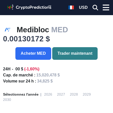
USD
Medibloc
MED
0.00130172 $
Acheter MED
Trader maintenant
24H
00 $
(-1,60%)
Cap. de marché :
15,020,478 $
Volume sur 24 h :
34,825 $
Sélectionnez l'année
2026
2027
2028
2029
2030