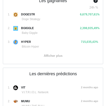
Les gagnantes
24h %
1.
DOGESTR
6,679,707,61%
Doge Strategy
2.
BGIGGLE
2,398,935,49%
Baby Giggle
3.
HYPER
715,035,43%
Bitcoin Hyper
Afficher plus
Les dernières prédictions
1.
VIT
2 months ago
V.I.T.R.I.O.L. Network
2.
MUMU
2 months ago