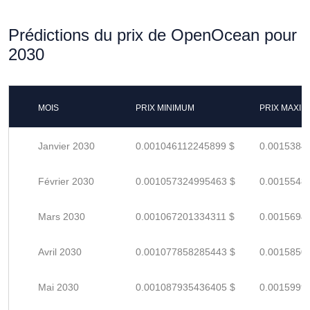
Prédictions du prix de OpenOcean pour
2030
MOIS
PRIX MINIMUM
PRIX MAXI
Janvier 2030
0.001046112245899 $
0.0015384
Février 2030
0.001057324995463 $
0.0015548
Mars 2030
0.001067201334311 $
0.0015694
Avril 2030
0.001077858285443 $
0.0015850
Mai 2030
0.001087935436405 $
0.0015999