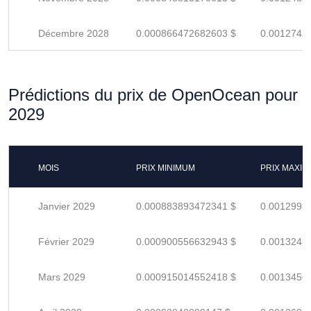
Décembre 2028
0.000866472682603 $
0.0012742
Prédictions du prix de OpenOcean pour
2029
MOIS
PRIX MINIMUM
PRIX MAXI
Janvier 2029
0.000883893472341 $
0.0012998
Février 2029
0.000900556632943 $
0.0013243
Mars 2029
0.000915014552418 $
0.0013456