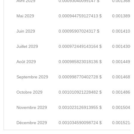
Avril 2029
0.00093040099147 $
0.0013682
Mai 2029
0.000944759127413 $
0.0013893
Juin 2029
0.00095907024317 $
0.0014103
Juillet 2029
0.000972449143164 $
0.0014300
Août 2029
0.000985823018136 $
0.0014497
Septembre 2029
0.000998770402728 $
0.0014687
Octobre 2029
0.001010921228482 $
0.0014866
Novembre 2029
0.001023126913955 $
0.0015045
Décembre 2029
0.001034590098724 $
0.0015214