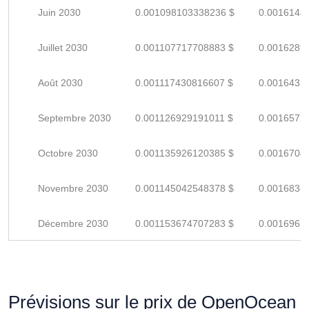
Juin 2030
0.001098103338236 $
0.0016148
Juillet 2030
0.001107717708883 $
0.0016289
Août 2030
0.001117430816607 $
0.0016432
Septembre 2030
0.001126929191011 $
0.0016572
Octobre 2030
0.001135926120385 $
0.0016704
Novembre 2030
0.001145042548378 $
0.0016838
Décembre 2030
0.001153674707283 $
0.0016965
Prévisions sur le prix de OpenOcean