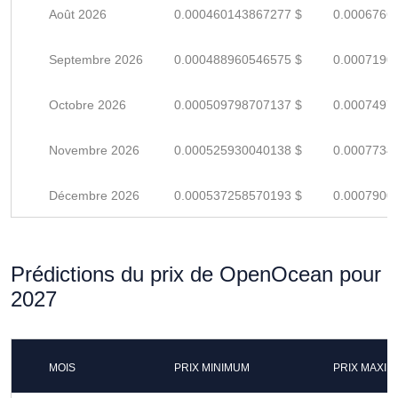
Août 2026
0.000460143867277 $
0.0006766
Septembre 2026
0.000488960546575 $
0.0007190
Octobre 2026
0.000509798707137 $
0.0007497
Novembre 2026
0.000525930040138 $
0.0007734
Décembre 2026
0.000537258570193 $
0.0007900
Prédictions du prix de OpenOcean pour
2027
MOIS
PRIX MINIMUM
PRIX MAXI