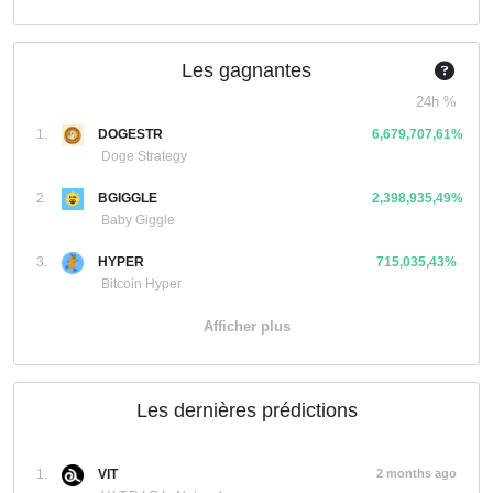
Les gagnantes
24h %
1.
DOGESTR
6,679,707,61%
Doge Strategy
2.
BGIGGLE
2,398,935,49%
Baby Giggle
3.
HYPER
715,035,43%
Bitcoin Hyper
Afficher plus
Les dernières prédictions
1.
VIT
2 months ago