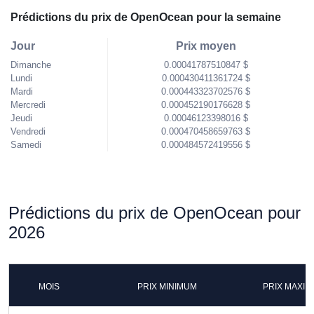
Prédictions du prix de OpenOcean pour la semaine
Jour
Prix moyen
Dimanche
0.00041787510847 $
Lundi
0.000430411361724 $
Mardi
0.000443323702576 $
Mercredi
0.000452190176628 $
Jeudi
0.00046123398016 $
Vendredi
0.000470458659763 $
Samedi
0.000484572419556 $
Prédictions du prix de OpenOcean pour
2026
MOIS
PRIX MINIMUM
PRIX MAXI