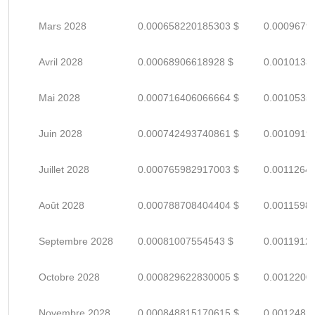
Mars 2028
0.000658220185303 $
0.0009679
Avril 2028
0.00068906618928 $
0.0010133
Mai 2028
0.000716406066664 $
0.0010535
Juin 2028
0.000742493740861 $
0.0010919
Juillet 2028
0.000765982917003 $
0.0011264
Août 2028
0.000788708404404 $
0.0011598
Septembre 2028
0.00081007554543 $
0.0011912
Octobre 2028
0.000829622830005 $
0.0012200
Novembre 2028
0.000848815170615 $
0.0012482