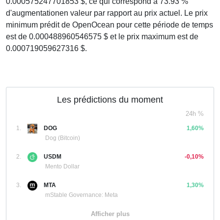
0.000575247701853 $, ce qui correspond à 73.93 %
d'augmentationen valeur par rapport au prix actuel. Le prix
minimum prédit de OpenOcean pour cette période de temps
est de 0.000488960546575 $ et le prix maximum est de
0.000719059627316 $.
Les prédictions du moment
24h %
1.
DOG
1,60%
Dog (Bitcoin)
2.
USDM
-0,10%
Mento Dollar
3.
MTA
1,30%
mStable Governance: Meta
Afficher plus