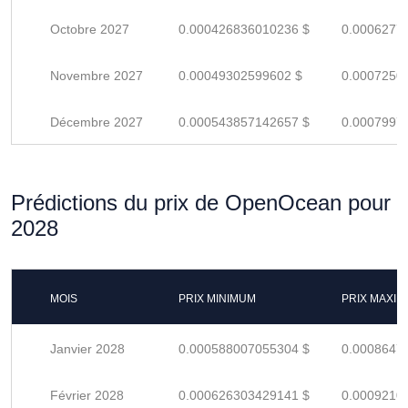
Octobre 2027
0.000426836010236 $
0.0006277
Novembre 2027
0.00049302599602 $
0.0007250
Décembre 2027
0.000543857142657 $
0.0007997
Prédictions du prix de OpenOcean pour
2028
MOIS
PRIX MINIMUM
PRIX MAXI
Janvier 2028
0.000588007055304 $
0.0008647
Février 2028
0.000626303429141 $
0.0009210