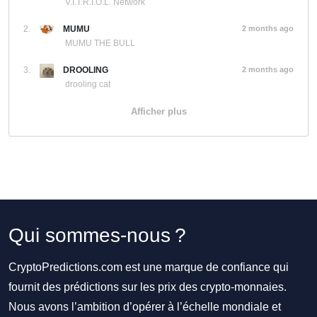
V.I.T.R.I.O.L. Network
2.
MUMU
2 months ago
MUMU THE BULL
3.
DROOLING
2 months ago
drooling cat
Afficher plus
Qui sommes-nous ?
CryptoPredictions.com est une marque de confiance qui
fournit des prédictions sur les prix des crypto-monnaies.
Nous avons l’ambition d’opérer à l’échelle mondiale et