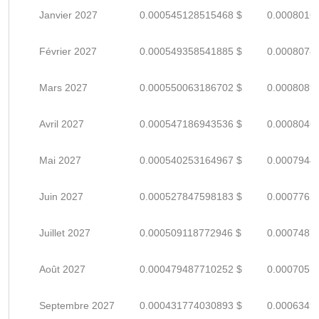
Janvier 2027
0.000545128515468 $
0.0008016
Février 2027
0.000549358541885 $
0.0008078
Mars 2027
0.000550063186702 $
0.0008089
Avril 2027
0.000547186943536 $
0.0008046
Mai 2027
0.000540253164967 $
0.0007944
Juin 2027
0.000527847598183 $
0.0007762
Juillet 2027
0.000509118772946 $
0.0007487
Août 2027
0.000479487710252 $
0.0007051
Septembre 2027
0.000431774030893 $
0.0006349