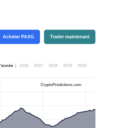
Acheter PAXG
Trader maintenant
l'année
2026
2027
2028
2029
2030
CryptoPredictions.com