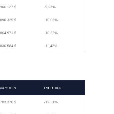
,906.127 $
-9,67%
,890.325 $
-10,03%
,864.971 $
-10,62%
,830.584 $
-11,42%
RIX MOYEN
ÉVOLUTION
,783.370 $
-12,51%