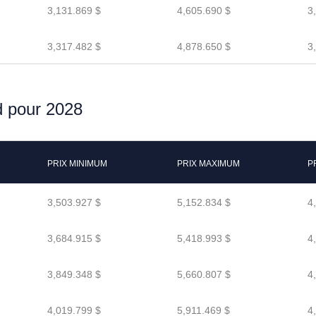
3,131.869 $
4,605.690 $
3
3,317.482 $
4,878.650 $
3
d pour 2028
PRIX MINIMUM
PRIX MAXIMUM
P
3,503.927 $
5,152.834 $
4
3,684.915 $
5,418.993 $
4
3,849.348 $
5,660.807 $
4
4,019.799 $
5,911.469 $
4