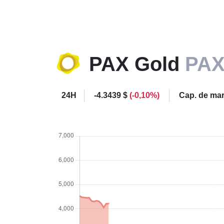
PAX Gold
PA
24H
-4.3439 $
(-0,10%)
Cap. de ma