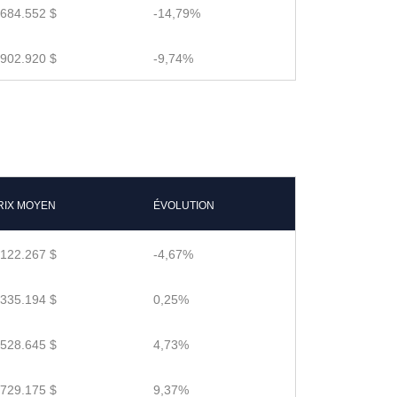
,684.552 $
-14,79%
,902.920 $
-9,74%
RIX MOYEN
ÉVOLUTION
,122.267 $
-4,67%
,335.194 $
0,25%
,528.645 $
4,73%
,729.175 $
9,37%