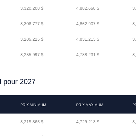
3,320.208 $
4,882.658 $
3
3,306.777 $
4,862.907 $
3
3,285.225 $
4,831.213 $
3
3,255.997 $
4,788.231 $
3
d pour 2027
PRIX MINIMUM
PRIX MAXIMUM
P
3,215.865 $
4,729.213 $
3