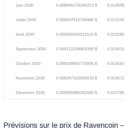
Juin 2030
0.008846178246313 $
0.0130090
Juillet 2030
0.008937915766985 $
0.0131439
Août 2030
0.009030944211516 $
0.0132808
Septembre 2030
0.009122238403396 $
0.0134150
Octobre 2030
0.009208992719206 $
0.0135426
Novembre 2030
0.009297163830533 $
0.0136722
Décembre 2030
0.009380885392086 $
0.0137954
Prévisions sur le prix de Ravencoin –