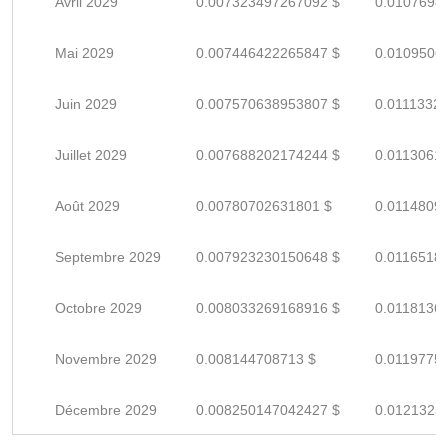
Avril 2029
0.007323497267092 $
0.0107698
Mai 2029
0.007446422265847 $
0.0109506
Juin 2029
0.007570638953807 $
0.0111332
Juillet 2029
0.007688202174244 $
0.0113061
Août 2029
0.00780702631801 $
0.0114809
Septembre 2029
0.007923230150648 $
0.0116518
Octobre 2029
0.008033269168916 $
0.0118136
Novembre 2029
0.008144708713 $
0.0119775
Décembre 2029
0.008250147042427 $
0.0121325