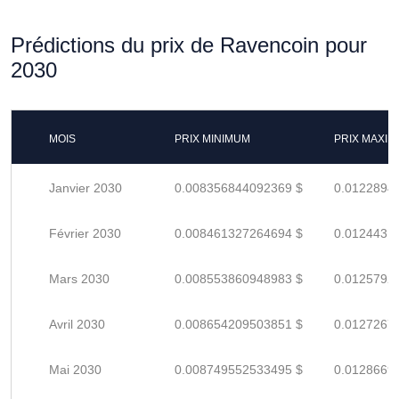
Prédictions du prix de Ravencoin pour
2030
MOIS
PRIX MINIMUM
PRIX MAXI
Janvier 2030
0.008356844092369 $
0.0122894
Février 2030
0.008461327264694 $
0.0124431
Mars 2030
0.008553860948983 $
0.0125792
Avril 2030
0.008654209503851 $
0.0127267
Mai 2030
0.008749552533495 $
0.0128669