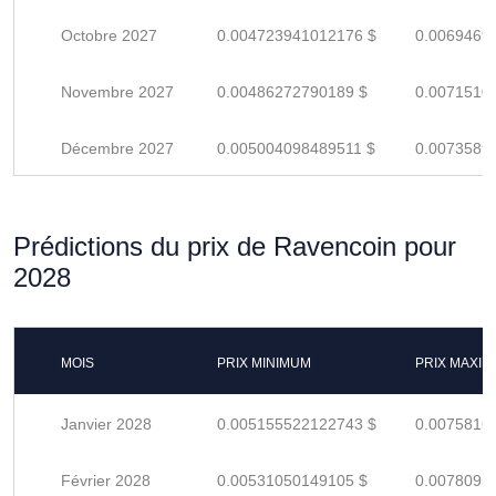
Octobre 2027
0.004723941012176 $
0.0069469
Novembre 2027
0.00486272790189 $
0.0071510
Décembre 2027
0.005004098489511 $
0.0073589
Prédictions du prix de Ravencoin pour
2028
MOIS
PRIX MINIMUM
PRIX MAXI
Janvier 2028
0.005155522122743 $
0.0075816
Février 2028
0.00531050149105 $
0.0078095