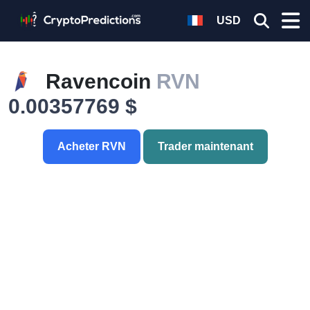
USD
Ravencoin
RVN
0.00357769 $
Acheter RVN
Trader maintenant