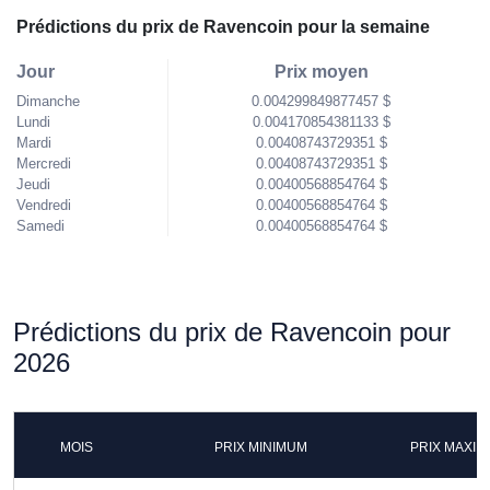
Prédictions du prix de Ravencoin pour la semaine
Jour
Prix moyen
Dimanche
0.004299849877457 $
Lundi
0.004170854381133 $
Mardi
0.00408743729351 $
Mercredi
0.00408743729351 $
Jeudi
0.00400568854764 $
Vendredi
0.00400568854764 $
Samedi
0.00400568854764 $
Prédictions du prix de Ravencoin pour
2026
MOIS
PRIX MINIMUM
PRIX MAXI