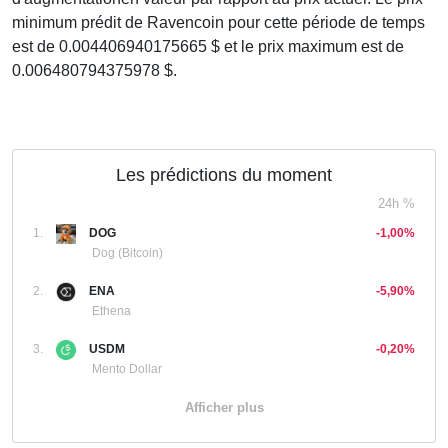
minimum prédit de Ravencoin pour cette période de temps
est de 0.004406940175665 $ et le prix maximum est de
0.006480794375978 $.
Les prédictions du moment
24h %
1.
DOG
-1,00%
Dog (Bitcoin)
2.
ENA
-5,90%
Ethena
3.
USDM
-0,20%
Mento Dollar
Afficher plus