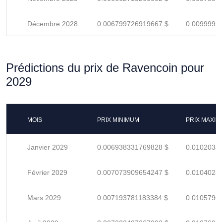
Décembre 2028
0.006799726919667 $
0.0099995
Prédictions du prix de Ravencoin pour
2029
MOIS
PRIX MINIMUM
PRIX MAXI
Janvier 2029
0.006938331769828 $
0.0102034
Février 2029
0.007073909654247 $
0.0104028
Mars 2029
0.007193781183384 $
0.0105790