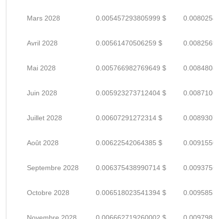
Mars 2028
0.005457293805999 $
0.0080254
Avril 2028
0.00561470506259 $
0.0082569
Mai 2028
0.005766982769649 $
0.0084808
Juin 2028
0.005923273712404 $
0.0087106
Juillet 2028
0.00607291272314 $
0.0089307
Août 2028
0.00622542064385 $
0.0091550
Septembre 2028
0.006375438990714 $
0.0093756
Octobre 2028
0.006518023541394 $
0.0095853
Novembre 2028
0.006662719260002 $
0.0097981