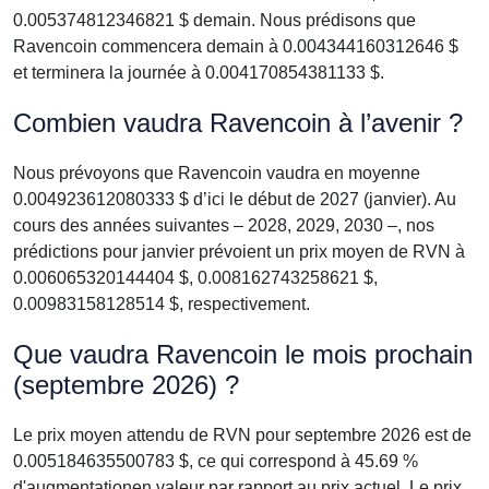
0.005374812346821 $ demain. Nous prédisons que
Ravencoin commencera demain à 0.004344160312646 $
et terminera la journée à 0.004170854381133 $.
Combien vaudra Ravencoin à l’avenir ?
Nous prévoyons que Ravencoin vaudra en moyenne
0.004923612080333 $ d’ici le début de 2027 (janvier). Au
cours des années suivantes – 2028, 2029, 2030 –, nos
prédictions pour janvier prévoient un prix moyen de RVN à
0.006065320144404 $, 0.008162743258621 $,
0.00983158128514 $, respectivement.
Que vaudra Ravencoin le mois prochain
(septembre 2026) ?
Le prix moyen attendu de RVN pour septembre 2026 est de
0.005184635500783 $, ce qui correspond à 45.69 %
d'augmentationen valeur par rapport au prix actuel. Le prix