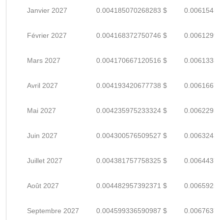
Janvier 2027
0.004185070268283 $
0.0061545
Février 2027
0.004168372750746 $
0.0061299
Mars 2027
0.004170667120516 $
0.0061333
Avril 2027
0.004193420677738 $
0.0061667
Mai 2027
0.004235975233324 $
0.0062293
Juin 2027
0.004300576509527 $
0.0063243
Juillet 2027
0.004381757758325 $
0.0064437
Août 2027
0.004482957392371 $
0.0065925
Septembre 2027
0.004599336590987 $
0.0067637