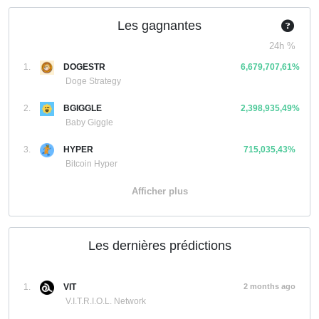
Les gagnantes
24h %
1.
DOGESTR
6,679,707,61%
Doge Strategy
2.
BGIGGLE
2,398,935,49%
Baby Giggle
3.
HYPER
715,035,43%
Bitcoin Hyper
Afficher plus
Les dernières prédictions
1.
VIT
2 months ago
V.I.T.R.I.O.L. Network