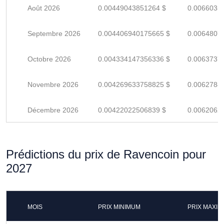
Août 2026
0.00449043851264 $
0.0066035
Septembre 2026
0.004406940175665 $
0.0064807
Octobre 2026
0.004334147356336 $
0.0063737
Novembre 2026
0.004269633758825 $
0.0062788
Décembre 2026
0.00422022506839 $
0.0062062
Prédictions du prix de Ravencoin pour
2027
MOIS
PRIX MINIMUM
PRIX MAXI