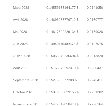
Mars 2028
0.14559185164177 $
0.21410566
Avril 2028
0.14693285776712 $
0.21607773
Mai 2028
0.14817392229134 $
0.21790282
Juin 2028
0.14940116409378 $
0.21970759
Juillet 2028
0.15053979236694 $
0.22138204
Août 2028
0.15166975292379 $
0.22304375
Septembre 2028
0.1527559577208 $
0.22464111
Octobre 2028
0.15376853829155 $
0.22613020
Novembre 2028
0.15477917058419 $
0.22761642