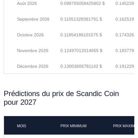
Août 2026
0.098755058425802 $
0.1452280
Septembre 2026
0.11051328381791 $
0.1625195
Octobre 2026
0.11854186101575 $
0.1743262
Novembre 2026
0.12497012014655 $
0.1837795
Décembre 2026
0.13003606781142 $
0.1912295
Prédictions du prix de Scandic Coin
pour 2027
MOIS
PRIX MINIMUM
PRIX MAXIM