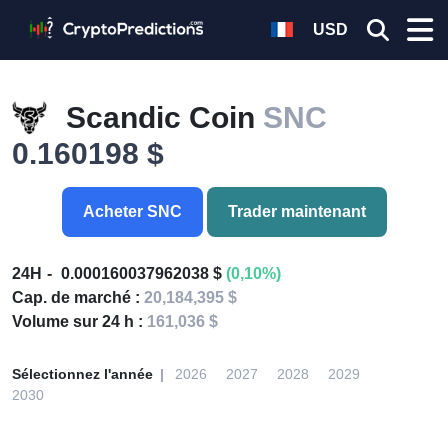
USD
Scandic Coin
SNC
0.160198 $
Acheter SNC
Trader maintenant
24H
0.000160037962038 $
(0,10%)
Cap. de marché :
20,184,395 $
Volume sur 24 h :
161,036 $
Sélectionnez l'année
2026
2027
2028
2029
2030