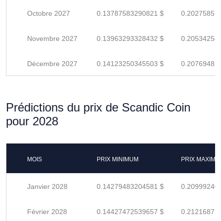
Octobre 2027
0.13787583290821 $
0.20275857
Novembre 2027
0.13963293328432 $
0.20534254
Décembre 2027
0.14123250345503 $
0.20769485
Prédictions du prix de Scandic Coin
pour 2028
MOIS
PRIX MINIMUM
PRIX MAXIM
Janvier 2028
0.14279483204581 $
0.20999240
Février 2028
0.14427472539657 $
0.21216871