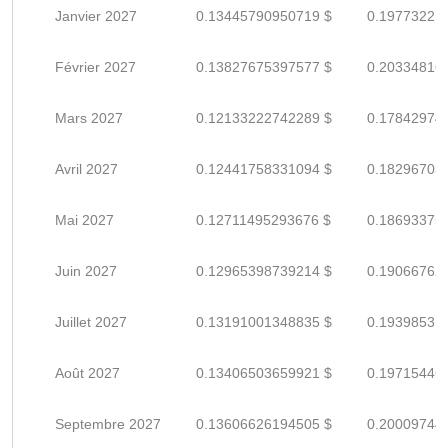
Janvier 2027
0.13445790950719 $
0.19773221
Février 2027
0.13827675397577 $
0.20334816
Mars 2027
0.12133222742289 $
0.17842974
Avril 2027
0.12441758331094 $
0.18296703
Mai 2027
0.12711495293676 $
0.18693375
Juin 2027
0.12965398739214 $
0.19066762
Juillet 2027
0.13191001348835 $
0.19398531
Août 2027
0.13406503659921 $
0.19715446
Septembre 2027
0.13606626194505 $
0.20009744