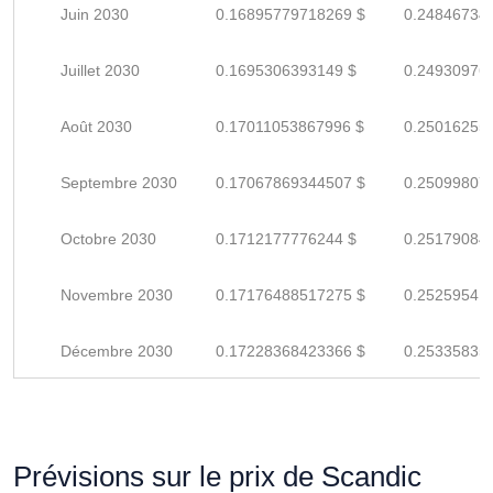
Juin 2030
0.16895779718269 $
0.24846734
Juillet 2030
0.1695306393149 $
0.24930976
Août 2030
0.17011053867996 $
0.25016255
Septembre 2030
0.17067869344507 $
0.25099807
Octobre 2030
0.1712177776244 $
0.25179084
Novembre 2030
0.17176488517275 $
0.25259541
Décembre 2030
0.17228368423366 $
0.25335835
Prévisions sur le prix de Scandic