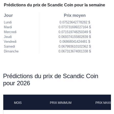
Prédictions du prix de Scandic Coin pour la semaine
Jour
Prix moyen
Lundi
0.07523642778282 $
Mardi
0.073731699227164 $
Mercredi
0.071519748250349 $
Jeudi
0.069374155802839 $
Vendredi
0.06868041424481 $
Samedi
0.067993610102362 $
Dimanche
0.067313674001338 $
Prédictions du prix de Scandic Coin
pour 2026
MOIS
PRIX MINIMUM
PRIX MAXI