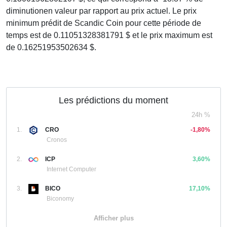
diminutionen valeur par rapport au prix actuel. Le prix
minimum prédit de Scandic Coin pour cette période de
temps est de 0.11051328381791 $ et le prix maximum est
de 0.16251953502634 $.
Les prédictions du moment
24h %
1.
CRO
-1,80%
Cronos
2.
ICP
3,60%
Internet Computer
3.
BICO
17,10%
Biconomy
Afficher plus