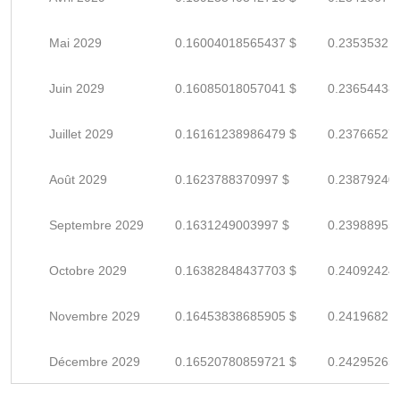
Mai 2029
0.16004018565437 $
0.23535321
Juin 2029
0.16085018057041 $
0.23654438
Juillet 2029
0.16161238986479 $
0.23766527
Août 2029
0.1623788370997 $
0.23879240
Septembre 2029
0.1631249003997 $
0.23988955
Octobre 2029
0.16382848437703 $
0.24092424
Novembre 2029
0.16453838685905 $
0.24196821
Décembre 2029
0.16520780859721 $
0.24295265