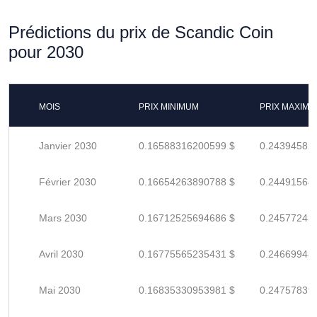
Prédictions du prix de Scandic Coin
pour 2030
MOIS
PRIX MINIMUM
PRIX MAXIM
Janvier 2030
0.16588316200599 $
0.24394582
Février 2030
0.16654263890788 $
0.24491564
Mars 2030
0.16712525694686 $
0.24577243
Avril 2030
0.16775565235431 $
0.24669948
Mai 2030
0.16835330953981 $
0.24757839