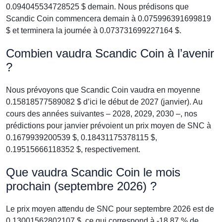
0.094045534728525 $ demain. Nous prédisons que
Scandic Coin commencera demain à 0.075996391699819
$ et terminera la journée à 0.073731699227164 $.
Combien vaudra Scandic Coin à l’avenir
?
Nous prévoyons que Scandic Coin vaudra en moyenne
0.15818577589082 $ d’ici le début de 2027 (janvier). Au
cours des années suivantes – 2028, 2029, 2030 –, nos
prédictions pour janvier prévoient un prix moyen de SNC à
0.1679939200539 $, 0.18431175378115 $,
0.19515666118352 $, respectivement.
Que vaudra Scandic Coin le mois
prochain (septembre 2026) ?
Le prix moyen attendu de SNC pour septembre 2026 est de
0.13001562802107 $, ce qui correspond à -18.87 % de