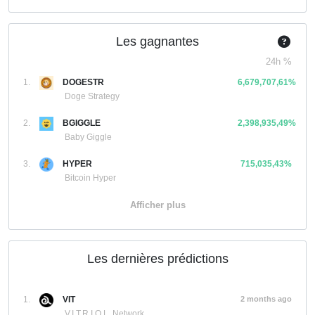
Les gagnantes
24h %
1.
DOGESTR
6,679,707,61%
Doge Strategy
2.
BGIGGLE
2,398,935,49%
Baby Giggle
3.
HYPER
715,035,43%
Bitcoin Hyper
Afficher plus
Les dernières prédictions
1.
VIT
2 months ago
V.I.T.R.I.O.L. Network