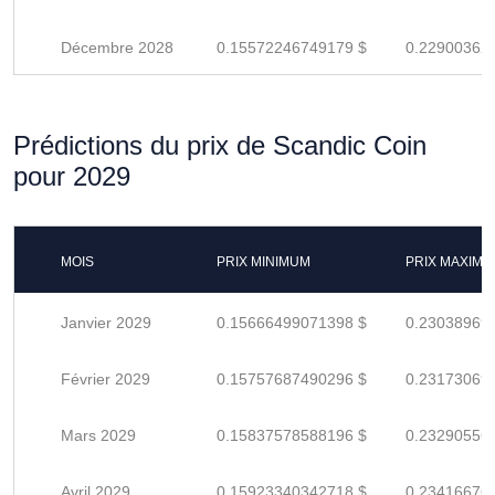
Décembre 2028
0.15572246749179 $
0.22900362
Prédictions du prix de Scandic Coin
pour 2029
MOIS
PRIX MINIMUM
PRIX MAXIM
Janvier 2029
0.15666499071398 $
0.23038969
Février 2029
0.15757687490296 $
0.23173069
Mars 2029
0.15837578588196 $
0.23290556
Avril 2029
0.15923340342718 $
0.23416676