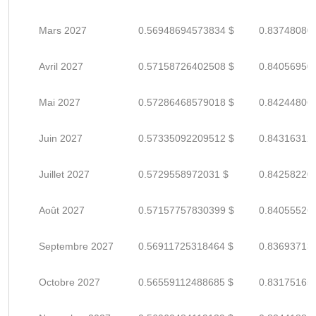
Mars 2027
0.56948694573834 $
0.83748080
Avril 2027
0.57158726402508 $
0.84056950
Mai 2027
0.57286468579018 $
0.84244806
Juin 2027
0.57335092209512 $
0.84316312
Juillet 2027
0.5729558972031 $
0.84258220
Août 2027
0.57157757830399 $
0.84055526
Septembre 2027
0.56911725318464 $
0.83693713
Octobre 2027
0.56559112488685 $
0.83175165