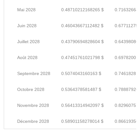
Mai 2028
0.48710212168265 $
0.71632664
Juin 2028
0.46043667112482 $
0.67711275
Juillet 2028
0.43790694828604 $
0.64398080
Août 2028
0.47451761021798 $
0.69782001
Septembre 2028
0.5074043160163 $
0.74618281
Octobre 2028
0.5364378581487 $
0.78887920
Novembre 2028
0.56413314942097 $
0.82960757
Décembre 2028
0.58901158278014 $
0.86619350