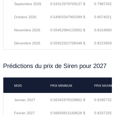
Septembre 2026
0.54312979709137 $
0.79872028
Octobre 2026
0.54903347950399 $
0.80740217
Novembre 2026
0.55452984133052 $
0.81548506
Décembre 2026
0.55922922708348 $
0.82239592
Prédictions du prix de Siren pour 2027
MOIS
PRIX MINIMUM
PRIX MAXIM
Janvier 2027
0.56342978328862 $
0.82857321
Février 2027
0.56693815168628 $
0.83373257