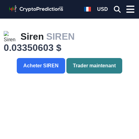
USD
Siren
SIREN
0.03350603 $
Acheter SIREN
Trader maintenant