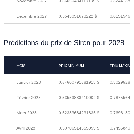
Novembre 2027
0.56060484119139 $
0.82441888
Décembre 2027
0.5543051673222 $
0.81515465
Prédictions du prix de Siren pour 2028
MOIS
PRIX MINIMUM
PRIX MAXIM
Janvier 2028
0.54600791581918 $
0.80295281
Février 2028
0.53553838410002 $
0.78755644
Mars 2028
0.52333684231835 $
0.76961300
Avril 2028
0.50706514555059 $
0.74568403