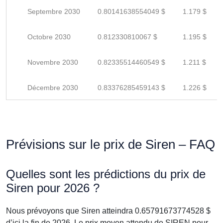
Septembre 2030
0.80141638554049 $
1.179 $
Octobre 2030
0.812330810067 $
1.195 $
Novembre 2030
0.82335514460549 $
1.211 $
Décembre 2030
0.83376285459143 $
1.226 $
Prévisions sur le prix de Siren – FAQ
Quelles sont les prédictions du prix de
Siren pour 2026 ?
Nous prévoyons que Siren atteindra 0.65791673774528 $
d’ici la fin de 2026. Le prix moyen attendu de SIREN pour