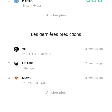
3.
HYPER
715,035,43%
Bitcoin Hyper
Afficher plus
Les dernières prédictions
1.
VIT
2 months ago
V.I.T.R.I.O.L. Network
2.
HBADG
2 months ago
Hbadger
3.
MUMU
2 months ago
MUMU THE BULL
Afficher plus