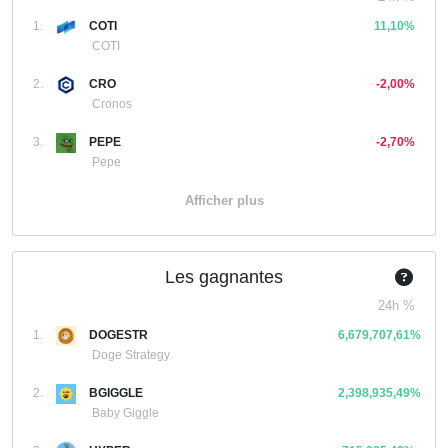
1.
COTI
11,10%
COTI
2.
CRO
-2,00%
Cronos
3.
PEPE
-2,70%
Pepe
Afficher plus
Les gagnantes
24h %
1.
DOGESTR
6,679,707,61%
Doge Strategy
2.
BGIGGLE
2,398,935,49%
Baby Giggle