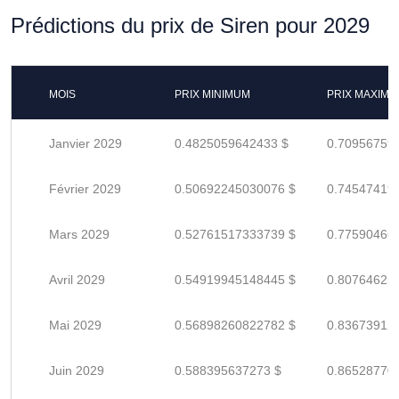
Prédictions du prix de Siren pour 2029
MOIS
PRIX MINIMUM
PRIX MAXIM
Janvier 2029
0.4825059642433 $
0.70956759
Février 2029
0.50692245030076 $
0.74547419
Mars 2029
0.52761517333739 $
0.77590466
Avril 2029
0.54919945148445 $
0.80764625
Mai 2029
0.56898260822782 $
0.83673912
Juin 2029
0.588395637273 $
0.86528770