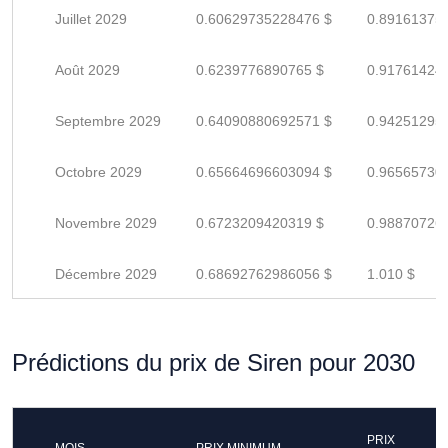
Juillet 2029
0.60629735228476 $
0.89161375
Août 2029
0.6239776890765 $
0.91761424
Septembre 2029
0.64090880692571 $
0.94251295
Octobre 2029
0.65664696603094 $
0.96565730
Novembre 2029
0.6723209420319 $
0.98870726
Décembre 2029
0.68692762986056 $
1.010 $
Prédictions du prix de Siren pour 2030
PRIX