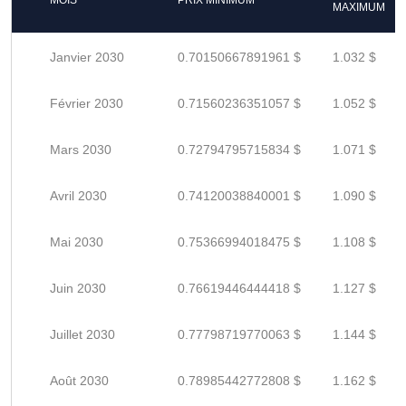
MOIS
PRIX MINIMUM
MAXIMUM
Janvier 2030
0.70150667891961 $
1.032 $
Février 2030
0.71560236351057 $
1.052 $
Mars 2030
0.72794795715834 $
1.071 $
Avril 2030
0.74120038840001 $
1.090 $
Mai 2030
0.75366994018475 $
1.108 $
Juin 2030
0.76619446444418 $
1.127 $
Juillet 2030
0.77798719770063 $
1.144 $
Août 2030
0.78985442772808 $
1.162 $