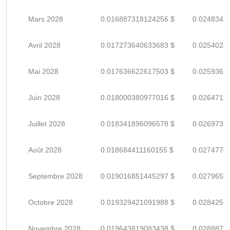
Mars 2028
0.016887318124256 $
0.0248342
Avril 2028
0.017273640633683 $
0.0254024
Mai 2028
0.017636622617503 $
0.0259362
Juin 2028
0.018000380977016 $
0.0264711
Juillet 2028
0.018341896096578 $
0.0269733
Août 2028
0.018684411160155 $
0.0274770
Septembre 2028
0.019016851445297 $
0.0279659
Octobre 2028
0.019329421091988 $
0.0284256
Novembre 2028
0.019643819083438 $
0.0288879