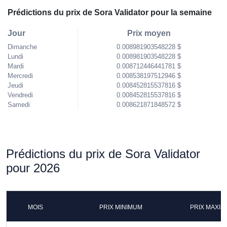
Prédictions du prix de Sora Validator pour la semaine
Jour
Prix moyen
Dimanche
0.008981903548228 $
Lundi
0.008981903548228 $
Mardi
0.008712446441781 $
Mercredi
0.008538197512946 $
Jeudi
0.008452815537816 $
Vendredi
0.008452815537816 $
Samedi
0.008621871848572 $
Prédictions du prix de Sora Validator
pour 2026
MOIS
PRIX MINIMUM
PRIX MAXI