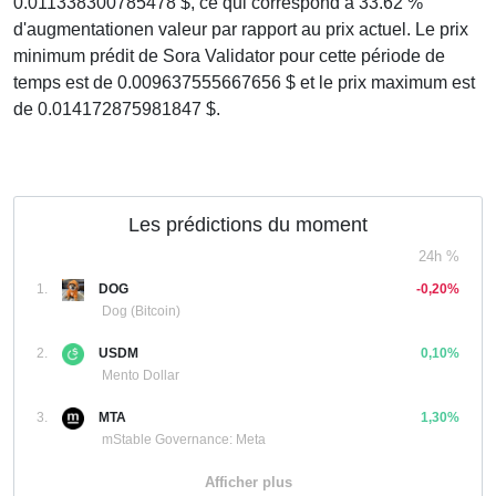
0.011338300785478 $, ce qui correspond à 33.62 %
d'augmentationen valeur par rapport au prix actuel. Le prix
minimum prédit de Sora Validator pour cette période de
temps est de 0.009637555667656 $ et le prix maximum est
de 0.014172875981847 $.
Les prédictions du moment
24h %
1.
DOG
-0,20%
Dog (Bitcoin)
2.
USDM
0,10%
Mento Dollar
3.
MTA
1,30%
mStable Governance: Meta
Afficher plus