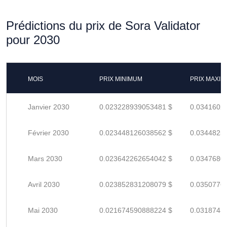
Prédictions du prix de Sora Validator
pour 2030
MOIS
PRIX MINIMUM
PRIX MAXI
Janvier 2030
0.023228939053481 $
0.0341602
Février 2030
0.023448126038562 $
0.0344825
Mars 2030
0.023642262654042 $
0.0347680
Avril 2030
0.023852831208079 $
0.0350776
Mai 2030
0.021674590888224 $
0.0318743