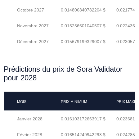
Octobre 2027
0.014806840782204 $
0.0217747
Novembre 2027
0.015256601040507 $
0.0224361
Décembre 2027
0.015679199329007 $
0.0230576
Prédictions du prix de Sora Validator
pour 2028
MOIS
PRIX MINIMUM
PRIX MAXI
Janvier 2028
0.016103172663917 $
0.0236811
Février 2028
0.016514249942293 $
0.0242856