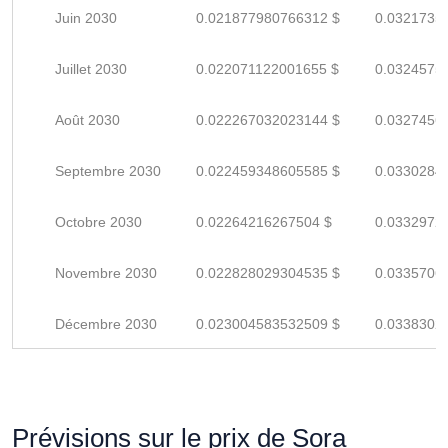
Juin 2030
0.021877980766312 $
0.0321735
Juillet 2030
0.022071122001655 $
0.0324575
Août 2030
0.022267032023144 $
0.0327456
Septembre 2030
0.022459348605585 $
0.0330284
Octobre 2030
0.02264216267504 $
0.0332972
Novembre 2030
0.022828029304535 $
0.0335706
Décembre 2030
0.023004583532509 $
0.0338302
Prévisions sur le prix de Sora