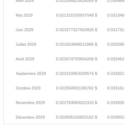
Avril 2029
0.021055523426059 $
0.0309640
Mai 2029
0.021315330937048 $
0.0313460
Juin 2029
0.021577327920826 $
0.0317313
Juillet 2029
0.021824889521886 $
0.0320954
Août 2029
0.022074793604208 $
0.0324629
Septembre 2029
0.022318953209574 $
0.0328219
Octobre 2029
0.022550002186782 $
0.0331617
Novembre 2029
0.022783883022315 $
0.0335057
Décembre 2029
0.023005105653102 $
0.0338310