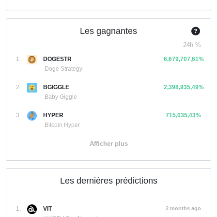
Les gagnantes
24h %
1.
DOGESTR
6,679,707,61%
Doge Strategy
2.
BGIGGLE
2,398,935,49%
Baby Giggle
3.
HYPER
715,035,43%
Bitcoin Hyper
Afficher plus
Les dernières prédictions
1.
VIT
2 months ago