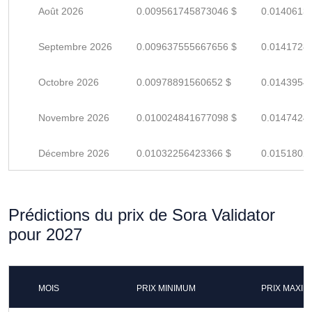
Août 2026
0.009561745873046 $
0.0140613
Septembre 2026
0.009637555667656 $
0.0141728
Octobre 2026
0.00978891560652 $
0.0143954
Novembre 2026
0.010024841677098 $
0.0147424
Décembre 2026
0.01032256423366 $
0.0151802
Prédictions du prix de Sora Validator
pour 2027
MOIS
PRIX MINIMUM
PRIX MAXI