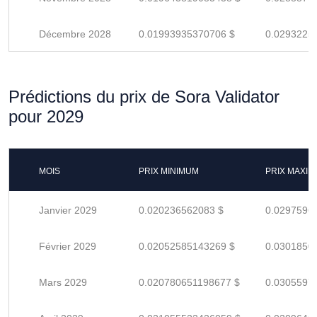
Décembre 2028
0.01993935370706 $
0.0293225
Prédictions du prix de Sora Validator
pour 2029
MOIS
PRIX MINIMUM
PRIX MAXI
Janvier 2029
0.020236562083 $
0.0297596
Février 2029
0.02052585143269 $
0.0301850
Mars 2029
0.020780651198677 $
0.0305597