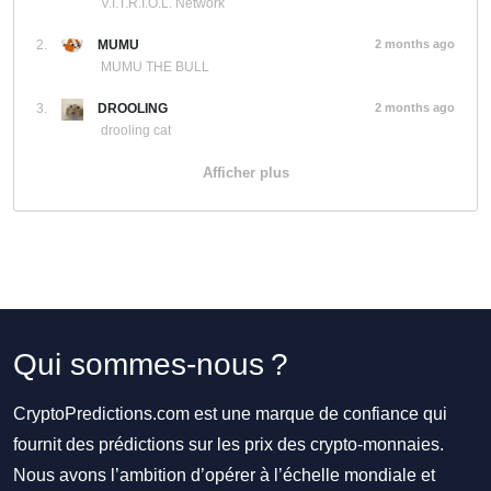
V.I.T.R.I.O.L. Network
2.
MUMU
2 months ago
MUMU THE BULL
3.
DROOLING
2 months ago
drooling cat
Afficher plus
Qui sommes-nous ?
CryptoPredictions.com est une marque de confiance qui
fournit des prédictions sur les prix des crypto-monnaies.
Nous avons l’ambition d’opérer à l’échelle mondiale et