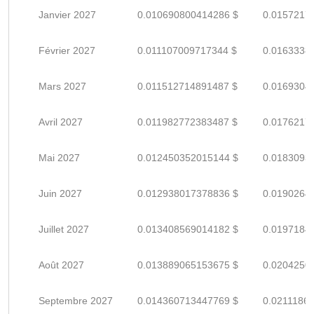
Janvier 2027
0.010690800414286 $
0.0157217
Février 2027
0.011107009717344 $
0.0163338
Mars 2027
0.011512714891487 $
0.0169304
Avril 2027
0.011982772383487 $
0.0176217
Mai 2027
0.012450352015144 $
0.0183093
Juin 2027
0.012938017378836 $
0.0190264
Juillet 2027
0.013408569014182 $
0.0197184
Août 2027
0.013889065153675 $
0.0204250
Septembre 2027
0.014360713447769 $
0.0211186