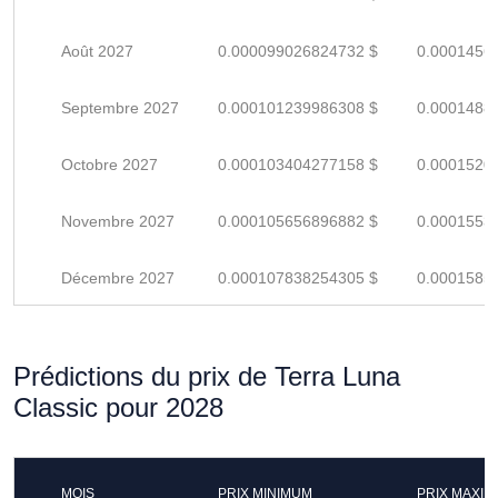
Août 2027
0.000099026824732 $
0.0001456
Septembre 2027
0.000101239986308 $
0.0001488
Octobre 2027
0.000103404277158 $
0.0001520
Novembre 2027
0.000105656896882 $
0.0001553
Décembre 2027
0.000107838254305 $
0.0001585
Prédictions du prix de Terra Luna
Classic pour 2028
MOIS
PRIX MINIMUM
PRIX MAXI