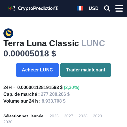
USD
Terra Luna Classic
LUNC
0.00005018 $
Acheter LUNC
Trader maintenant
24H
0.000001128191593 $
(2,30%)
Cap. de marché :
277,208,206 $
Volume sur 24 h :
8,933,708 $
Sélectionnez l'année
2026
2027
2028
2029
2030