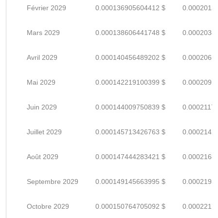
Février 2029
0.000136905604412 $
0.0002013
Mars 2029
0.000138606441748 $
0.0002038
Avril 2029
0.000140456489202 $
0.0002065
Mai 2029
0.000142219100399 $
0.0002091
Juin 2029
0.000144009750839 $
0.0002117
Juillet 2029
0.000145713426763 $
0.0002142
Août 2029
0.000147444283421 $
0.0002168
Septembre 2029
0.000149145663995 $
0.0002193
Octobre 2029
0.000150764705092 $
0.0002217