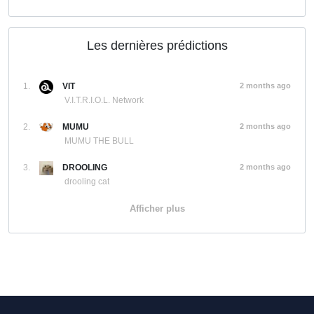
Les dernières prédictions
1.
VIT
2 months ago
V.I.T.R.I.O.L. Network
2.
MUMU
2 months ago
MUMU THE BULL
3.
DROOLING
2 months ago
drooling cat
Afficher plus