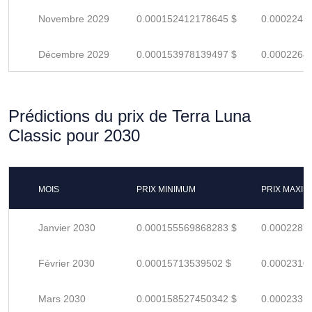
Novembre 2029
0.000152412178645 $
0.0002241
Décembre 2029
0.000153978139497 $
0.0002264
Prédictions du prix de Terra Luna
Classic pour 2030
MOIS
PRIX MINIMUM
PRIX MAXI
Janvier 2030
0.000155569868283 $
0.0002287
Février 2030
0.00015713539502 $
0.0002310
Mars 2030
0.000158527450342 $
0.0002331