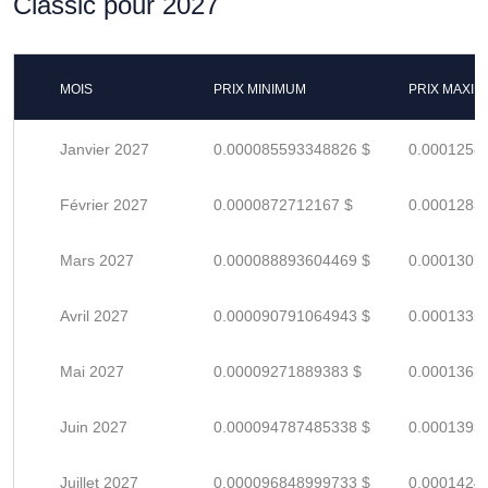
Classic pour 2027
MOIS
PRIX MINIMUM
PRIX MAXI
Janvier 2027
0.000085593348826 $
0.0001258
Février 2027
0.0000872712167 $
0.0001283
Mars 2027
0.000088893604469 $
0.0001307
Avril 2027
0.000090791064943 $
0.0001335
Mai 2027
0.00009271889383 $
0.0001363
Juin 2027
0.000094787485338 $
0.0001393
Juillet 2027
0.000096848999733 $
0.0001424