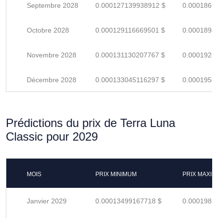
Septembre 2028
0.000127139938912 $
0.0001869
Octobre 2028
0.000129116669501 $
0.0001898
Novembre 2028
0.000131130207767 $
0.0001928
Décembre 2028
0.000133045116297 $
0.0001956
Prédictions du prix de Terra Luna
Classic pour 2029
MOIS
PRIX MINIMUM
PRIX MAXI
Janvier 2029
0.00013499167718 $
0.0001985