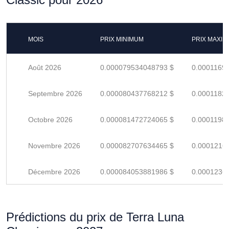
MOIS
PRIX MINIMUM
PRIX MAXI
Août 2026
0.000079534048793 $
0.0001169
Septembre 2026
0.000080437768212 $
0.0001182
Octobre 2026
0.000081472724065 $
0.0001198
Novembre 2026
0.000082707634465 $
0.0001216
Décembre 2026
0.000084053881986 $
0.0001236
Prédictions du prix de Terra Luna