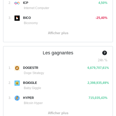
2.
ICP
4,50%
Internet Computer
3.
BICO
-25,40%
Biconomy
Afficher plus
Les gagnantes
24h %
1.
DOGESTR
6,679,707,61%
Doge Strategy
2.
BGIGGLE
2,398,935,49%
Baby Giggle
3.
HYPER
715,035,43%
Bitcoin Hyper
Afficher plus