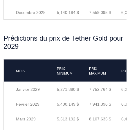
Décembre 2028
5,140.184 $
7,559.095 $
6,04
Prédictions du prix de Tether Gold pour
2029
PRIX
PRIX
MOIS
PRIX
MINIMUM
MAXIMUM
Janvier 2029
5,271.880 $
7,752.764 $
6,20
Février 2029
5,400.149 $
7,941.396 $
6,35
Mars 2029
5,513.192 $
8,107.635 $
6,48