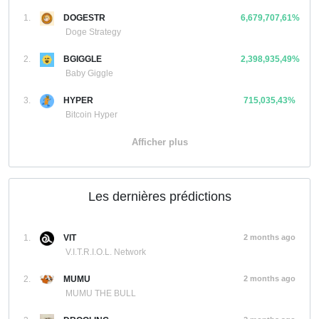
1.
DOGESTR
6,679,707,61%
Doge Strategy
2.
BGIGGLE
2,398,935,49%
Baby Giggle
3.
HYPER
715,035,43%
Bitcoin Hyper
Afficher plus
Les dernières prédictions
1.
VIT
2 months ago
V.I.T.R.I.O.L. Network
2.
MUMU
2 months ago
MUMU THE BULL