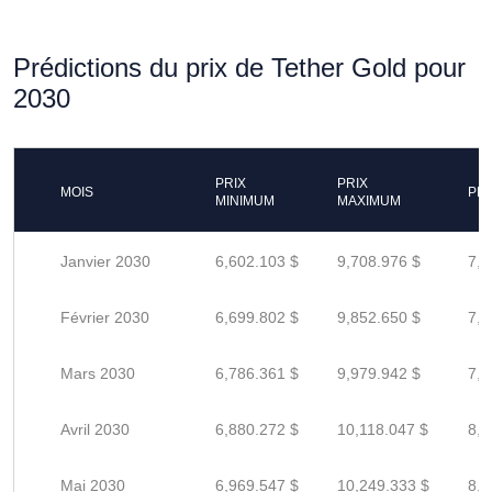
Prédictions du prix de Tether Gold pour
2030
PRIX
PRIX
MOIS
PR
MINIMUM
MAXIMUM
Janvier 2030
6,602.103 $
9,708.976 $
7,7
Février 2030
6,699.802 $
9,852.650 $
7,8
Mars 2030
6,786.361 $
9,979.942 $
7,9
Avril 2030
6,880.272 $
10,118.047 $
8,0
Mai 2030
6,969.547 $
10,249.333 $
8,1