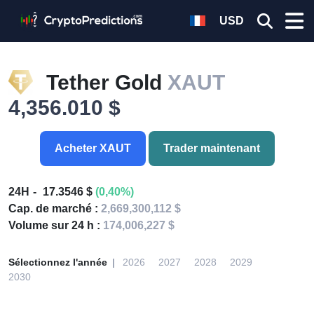
USD
Tether Gold
XAUT
4,356.010 $
Acheter XAUT
Trader maintenant
24H
17.3546 $
(0,40%)
Cap. de marché :
2,669,300,112 $
Volume sur 24 h :
174,006,227 $
Sélectionnez l'année
2026
2027
2028
2029
2030