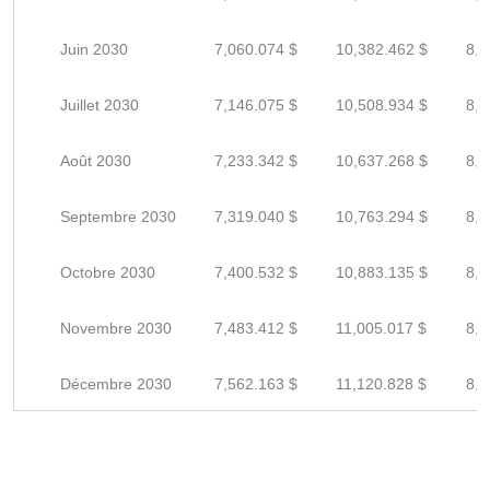
Juin 2030
7,060.074 $
10,382.462 $
8,3
Juillet 2030
7,146.075 $
10,508.934 $
8,4
Août 2030
7,233.342 $
10,637.268 $
8,5
Septembre 2030
7,319.040 $
10,763.294 $
8,6
Octobre 2030
7,400.532 $
10,883.135 $
8,7
Novembre 2030
7,483.412 $
11,005.017 $
8,8
Décembre 2030
7,562.163 $
11,120.828 $
8,8