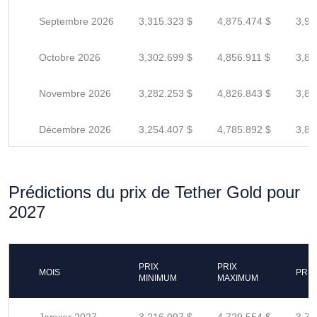
Septembre 2026
3,315.323 $
4,875.474 $
3,90
Octobre 2026
3,302.699 $
4,856.911 $
3,88
Novembre 2026
3,282.253 $
4,826.843 $
3,86
Décembre 2026
3,254.407 $
4,785.892 $
3,82
Prédictions du prix de Tether Gold pour
2027
PRIX
PRIX
MOIS
PRIX
MINIMUM
MAXIMUM