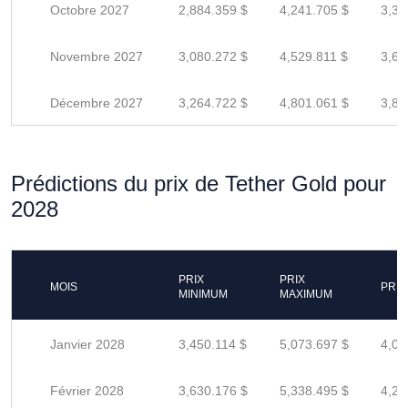
Octobre 2027
2,884.359 $
4,241.705 $
3,39
Novembre 2027
3,080.272 $
4,529.811 $
3,62
Décembre 2027
3,264.722 $
4,801.061 $
3,84
Prédictions du prix de Tether Gold pour
2028
PRIX
PRIX
MOIS
PRIX
MINIMUM
MAXIMUM
Janvier 2028
3,450.114 $
5,073.697 $
4,05
Février 2028
3,630.176 $
5,338.495 $
4,27