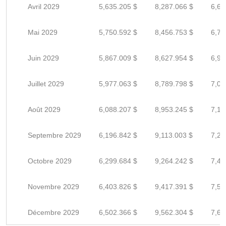
Avril 2029
5,635.205 $
8,287.066 $
6,62
Mai 2029
5,750.592 $
8,456.753 $
6,76
Juin 2029
5,867.009 $
8,627.954 $
6,90
Juillet 2029
5,977.063 $
8,789.798 $
7,03
Août 2029
6,088.207 $
8,953.245 $
7,16
Septembre 2029
6,196.842 $
9,113.003 $
7,29
Octobre 2029
6,299.684 $
9,264.242 $
7,41
Novembre 2029
6,403.826 $
9,417.391 $
7,53
Décembre 2029
6,502.366 $
9,562.304 $
7,64