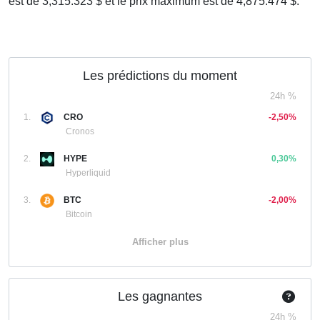
est de 3,315.323 $ et le prix maximum est de 4,875.474 $.
Les prédictions du moment
24h %
1.
CRO
-2,50%
Cronos
2.
HYPE
0,30%
Hyperliquid
3.
BTC
-2,00%
Bitcoin
Afficher plus
Les gagnantes
24h %