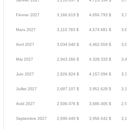
Janvier 2027
3,216.097 $
4,729.554 $
3,78
Février 2027
3,166.619 $
4,656.793 $
3,72
Mars 2027
3,110.783 $
4,574.681 $
3,65
Avril 2027
3,034.540 $
4,462.559 $
3,57
Mai 2027
2,943.266 $
4,328.333 $
3,46
Juin 2027
2,826.824 $
4,157.094 $
3,32
Juillet 2027
2,687.107 $
3,951.628 $
3,16
Août 2027
2,506.076 $
3,685.405 $
2,94
Septembre 2027
2,690.449 $
3,956.542 $
3,16