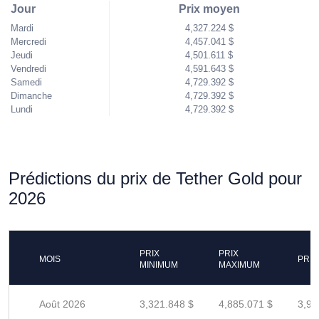
Jour
Prix moyen
Mardi
4,327.224 $
Mercredi
4,457.041 $
Jeudi
4,501.611 $
Vendredi
4,591.643 $
Samedi
4,729.392 $
Dimanche
4,729.392 $
Lundi
4,729.392 $
Prédictions du prix de Tether Gold pour
2026
PRIX
PRIX
MOIS
PRIX
MINIMUM
MAXIMUM
Août 2026
3,321.848 $
4,885.071 $
3,90