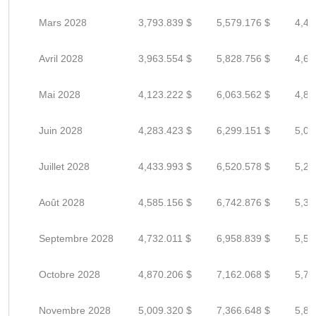
Mars 2028
3,793.839 $
5,579.176 $
4,46
Avril 2028
3,963.554 $
5,828.756 $
4,66
Mai 2028
4,123.222 $
6,063.562 $
4,85
Juin 2028
4,283.423 $
6,299.151 $
5,03
Juillet 2028
4,433.993 $
6,520.578 $
5,21
Août 2028
4,585.156 $
6,742.876 $
5,39
Septembre 2028
4,732.011 $
6,958.839 $
5,56
Octobre 2028
4,870.206 $
7,162.068 $
5,72
Novembre 2028
5,009.320 $
7,366.648 $
5,89