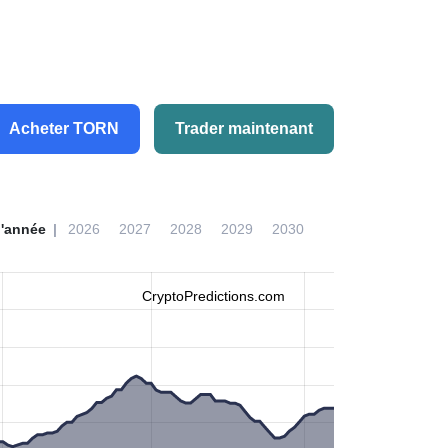
Acheter TORN
Trader maintenant
l'année
2026
2027
2028
2029
2030
CryptoPredictions.com