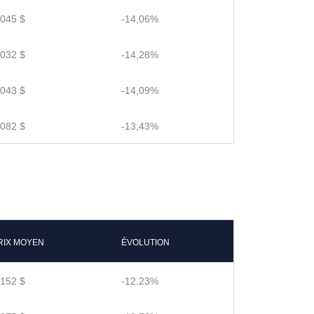
.045 $
-14,06%
.032 $
-14,28%
.043 $
-14,09%
.082 $
-13,43%
RIX MOYEN
ÉVOLUTION
.152 $
-12,23%