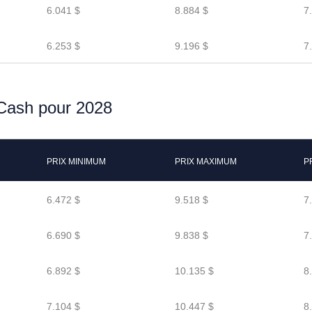
6.041 $
8.884 $
7
6.253 $
9.196 $
7
 Cash pour 2028
PRIX MINIMUM
PRIX MAXIMUM
P
6.472 $
9.518 $
7
6.690 $
9.838 $
7
6.892 $
10.135 $
8
7.104 $
10.447 $
8