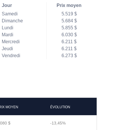
Jour
Prix moyen
Samedi
5.519 $
Dimanche
5.684 $
Lundi
5.855 $
Mardi
6.030 $
Mercredi
6.211 $
Jeudi
6.211 $
Vendredi
6.273 $
RIX MOYEN
ÉVOLUTION
.080 $
-13,45%