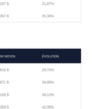
.107 $
21,07%
.357 $
25,33%
RIX MOYEN
ÉVOLUTION
.615 $
29,72%
.871 $
34,09%
.108 $
38,13%
.358 $
42,38%