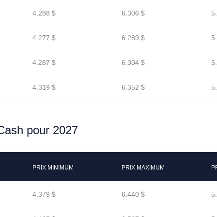
4.288 $
6.306 $
5
4.277 $
6.289 $
5
4.287 $
6.304 $
5
4.319 $
6.352 $
5
 Cash pour 2027
PRIX MINIMUM
PRIX MAXIMUM
P
4.379 $
6.440 $
5