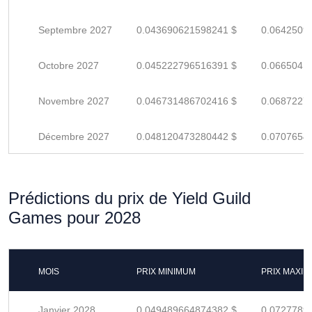
Septembre 2027
0.043690621598241 $
0.0642509
Octobre 2027
0.045222796516391 $
0.0665041
Novembre 2027
0.046731486702416 $
0.0687227
Décembre 2027
0.048120473280442 $
0.0707654
Prédictions du prix de Yield Guild
Games pour 2028
MOIS
PRIX MINIMUM
PRIX MAXI
Janvier 2028
0.049489664874382 $
0.0727789