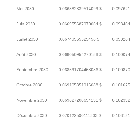
Mai 2030
0.066382339514099 $
0.0976210
Juin 2030
0.066955687970064 $
0.0984642
Juillet 2030
0.06749965525456 $
0.0992641
Août 2030
0.068050954270158 $
0.1000749
Septembre 2030
0.068591704468086 $
0.1008701
Octobre 2030
0.069105351916088 $
0.1016255
Novembre 2030
0.069627208694131 $
0.1023929
Décembre 2030
0.070122590111333 $
0.1031214