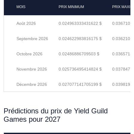
MOIS
PRIX MINIMUM
PRIX MAXI
Août 2026
0.024963333431622 $
0.0367107
Septembre 2026
0.024622983816175 $
0.0362102
Octobre 2026
0.02486886709503 $
0.0365718
Novembre 2026
0.025736495414824 $
0.0378477
Décembre 2026
0.027077141705199 $
0.0398193
Prédictions du prix de Yield Guild
Games pour 2027