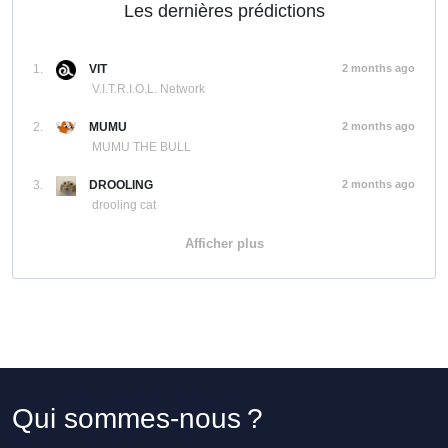
Les dernières prédictions
1.
VIT
2 months ago
V.I.T.R.I.O.L. Network
2.
MUMU
2 months ago
MUMU THE BULL
3.
DROOLING
2 months ago
drooling cat
Afficher plus
Qui sommes-nous ?