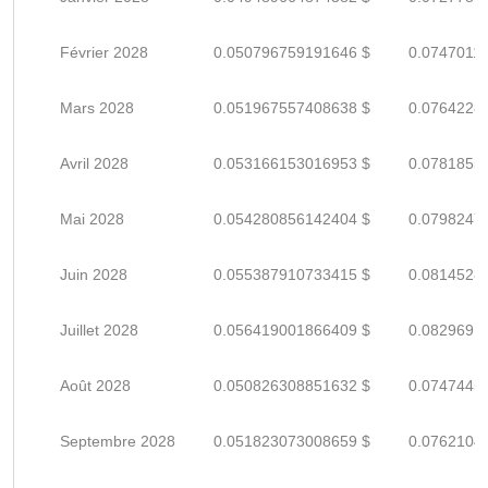
Février 2028
0.050796759191646 $
0.0747011
Mars 2028
0.051967557408638 $
0.0764228
Avril 2028
0.053166153016953 $
0.0781855
Mai 2028
0.054280856142404 $
0.0798247
Juin 2028
0.055387910733415 $
0.0814528
Juillet 2028
0.056419001866409 $
0.0829691
Août 2028
0.050826308851632 $
0.0747445
Septembre 2028
0.051823073008659 $
0.0762104