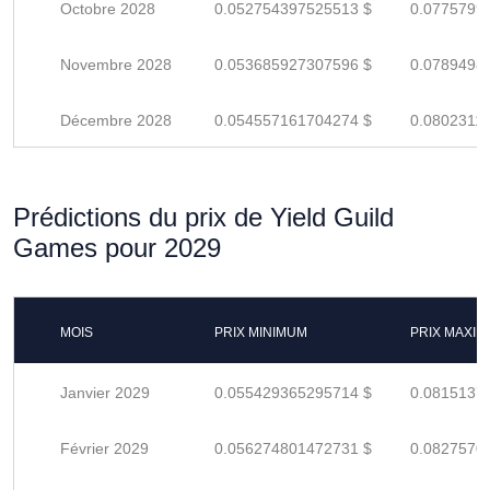
Octobre 2028
0.052754397525513 $
0.0775799
Novembre 2028
0.053685927307596 $
0.0789498
Décembre 2028
0.054557161704274 $
0.0802311
Prédictions du prix de Yield Guild
Games pour 2029
MOIS
PRIX MINIMUM
PRIX MAXI
Janvier 2029
0.055429365295714 $
0.0815137
Février 2029
0.056274801472731 $
0.0827570