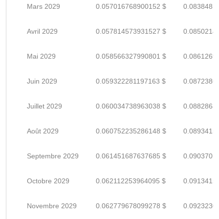
Mars 2029
0.057016768900152 $
0.0838481
Avril 2029
0.057814573931527 $
0.0850214
Mai 2029
0.058566327990801 $
0.0861269
Juin 2029
0.059322281197163 $
0.0872386
Juillet 2029
0.060034738963038 $
0.0882863
Août 2029
0.060752235286148 $
0.0893415
Septembre 2029
0.061451687637685 $
0.0903701
Octobre 2029
0.062112253964095 $
0.0913415
Novembre 2029
0.062779678099278 $
0.0923230