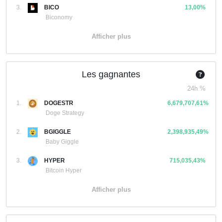
3.
BICO
13,00%
Biconomy
Afficher plus
Les gagnantes
24h %
1.
DOGESTR
6,679,707,61%
Doge Strategy
2.
BGIGGLE
2,398,935,49%
Baby Giggle
3.
HYPER
715,035,43%
Bitcoin Hyper
Afficher plus