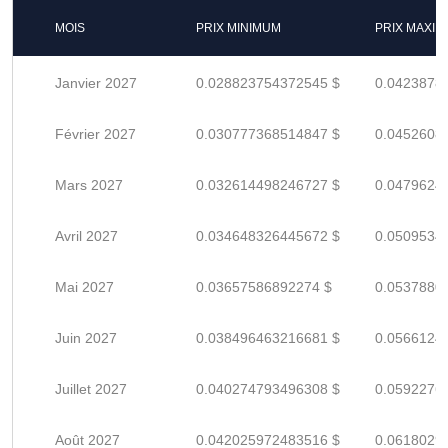
MOIS
PRIX MINIMUM
PRIX MAXI
Janvier 2027
0.028823754372545 $
0.0423878
Février 2027
0.030777368514847 $
0.0452608
Mars 2027
0.032614498246727 $
0.0479624
Avril 2027
0.034648326445672 $
0.0509534
Mai 2027
0.03657586892274 $
0.0537880
Juin 2027
0.038496463216681 $
0.0566124
Juillet 2027
0.040274793496308 $
0.0592276
Août 2027
0.042025972483516 $
0.0618029