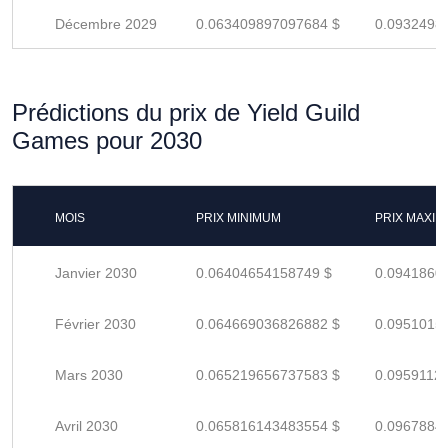
Décembre 2029
0.063409897097684 $
0.0932498
Prédictions du prix de Yield Guild
Games pour 2030
MOIS
PRIX MINIMUM
PRIX MAXI
Janvier 2030
0.06404654158749 $
0.0941860
Février 2030
0.064669036826882 $
0.0951015
Mars 2030
0.065219656737583 $
0.0959112
Avril 2030
0.065816143483554 $
0.0967884