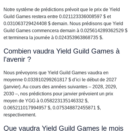
Notre système de prédictions prévoit que le prix de Yield
Guild Games restera entre 0.021123336008597 $ et
0.031063729424408 $ demain. Nous prédisons que Yield
Guild Games commencera demain à 0.025614289362529 $
et terminera la journée à 0.024353963868735 $.
Combien vaudra Yield Guild Games à
l’avenir ?
Nous prévoyons que Yield Guild Games vaudra en
moyenne 0.033910299261817 $ d’ici le début de 2027
(janvier). Au cours des années suivantes – 2028, 2029,
2030 –, nos prédictions pour janvier prévoient un prix
moyen de YGG à 0.058223135146332 $,
0.065211017994957 $, 0.075348872455871 $,
respectivement.
Que vaudra Yield Guild Games le mois