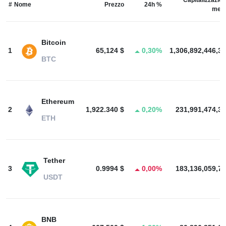
Capitalizzazion
#
Nome
Prezzo
24h %
merc
Bitcoin
1
65,124 $
0,30%
1,306,892,446,33
BTC
Ethereum
2
1,922.340 $
0,20%
231,991,474,35
ETH
Tether
3
0.9994 $
0,00%
183,136,059,74
USDT
BNB