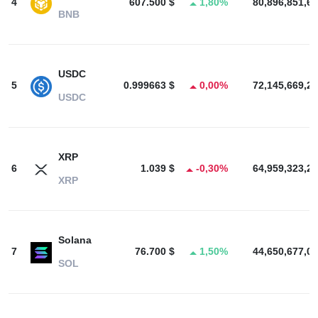
4
607.500 $
1,80%
80,896,851,63
BNB
USDC
5
0.999663 $
0,00%
72,145,669,26
USDC
XRP
6
1.039 $
-0,30%
64,959,323,22
XRP
Solana
7
76.700 $
1,50%
44,650,677,09
SOL