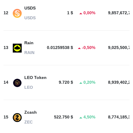
USDS
12
1 $
0,00%
9,857,672,77
USDS
Rain
13
0.01259538 $
-0,50%
9,025,500,75
RAIN
LEO Token
14
9.720 $
0,20%
8,939,402,26
LEO
Zcash
15
522.750 $
4,50%
8,774,185,39
ZEC