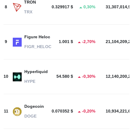
TRON
8
0.329917 $
0,30%
31,307,014,92
TRX
Figure Heloc
9
1.001 $
-2,70%
21,104,209,24
FIGR_HELOC
Hyperliquid
10
54.580 $
-0,30%
12,140,200,20
HYPE
Dogecoin
11
0.070352 $
-0,20%
10,934,221,61
DOGE