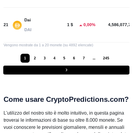
Dai
21
1 $
0,00%
4,586,077,77
DAI
Vengono mostrate da 1 a 20 monete (su 4892 elencate)
1
2
3
4
5
6
7
...
245
Come usare CryptoPredictions.com?
L'utilizzo del nostro sito è molto intuitivo, in questa pagina
troverai le informazioni di base su oltre 8.000 monete. Se
vuoi conoscere le previsioni giornaliere, mensili e annuali