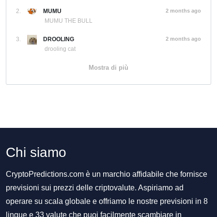
2.
MUMU
2 months ago
MUMU THE BULL
3.
DROOLING
2 months ago
drooling cat
Mostra di più
Chi siamo
CryptoPredictions.com è un marchio affidabile che fornisce
previsioni sui prezzi delle criptovalute. Aspiriamo ad
operare su scala globale e offriamo le nostre previsioni in 8
lingue e 33 valute che puoi facilmente scambiare in