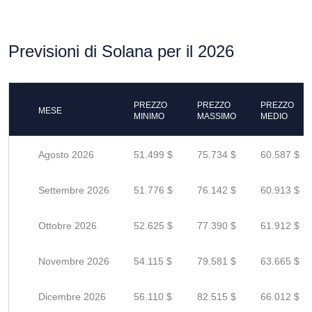
Previsioni di Solana per il 2026
PREZZO
PREZZO
PREZZO
MESE
MINIMO
MASSIMO
MEDIO
Agosto 2026
51.499 $
75.734 $
60.587 $
Settembre 2026
51.776 $
76.142 $
60.913 $
Ottobre 2026
52.625 $
77.390 $
61.912 $
Novembre 2026
54.115 $
79.581 $
63.665 $
Dicembre 2026
56.110 $
82.515 $
66.012 $