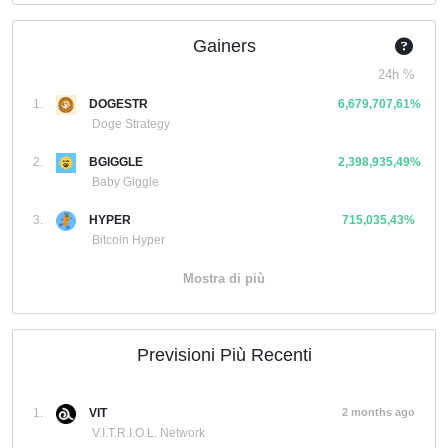
Gainers
24h %
1.
DOGESTR
6,679,707,61%
Doge Strategy
2.
BGIGGLE
2,398,935,49%
Baby Giggle
3.
HYPER
715,035,43%
Bitcoin Hyper
Mostra di più
Previsioni Più Recenti
1.
VIT
2 months ago
V.I.T.R.I.O.L. Network