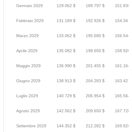
Gennaio 2029
129.062 $
189.797 $
151.838 
Febbraio 2029
131.189 $
192.926 $
154.341 
Marzo 2029
133.062 $
195.680 $
156.544 
Aprile 2029
135.082 $
198.650 $
158.920 
Maggio 2029
136.990 $
201.455 $
161.164 
Giugno 2029
138.913 $
204.283 $
163.427 
Luglio 2029
140.729 $
206.954 $
165.564 
Agosto 2029
142.562 $
209.650 $
167.720 
Settembre 2029
144.352 $
212.282 $
169.826 