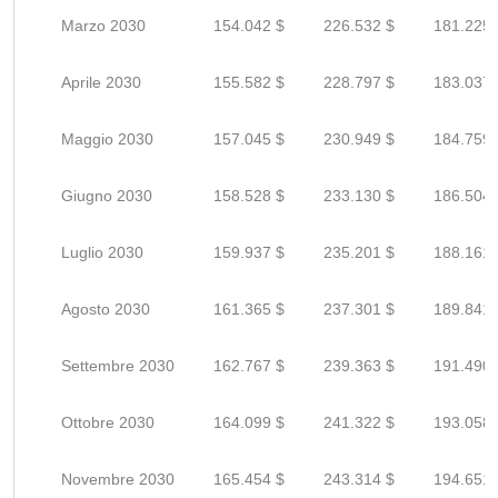
Marzo 2030
154.042 $
226.532 $
181.225 
Aprile 2030
155.582 $
228.797 $
183.037 
Maggio 2030
157.045 $
230.949 $
184.759 
Giugno 2030
158.528 $
233.130 $
186.504 
Luglio 2030
159.937 $
235.201 $
188.161 
Agosto 2030
161.365 $
237.301 $
189.841 
Settembre 2030
162.767 $
239.363 $
191.490 
Ottobre 2030
164.099 $
241.322 $
193.058 
Novembre 2030
165.454 $
243.314 $
194.651 