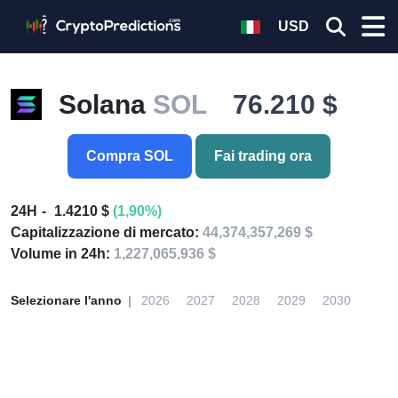
USD
Solana
SOL
76.210 $
Compra SOL
Fai trading ora
24H
1.4210 $
(1,90%)
Capitalizzazione di mercato:
44,374,357,269 $
Volume in 24h:
1,227,065,936 $
Selezionare l'anno
2026
2027
2028
2029
2030