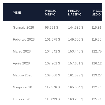
PREZZO
PREZZO
PREZZO
MESE
MINIMO
MASSIMO
MEDIO
Gennaio 2028
98.531 $
144.898 $
115.918 
Febbraio 2028
101.578 $
149.380 $
119.504 
Marzo 2028
104.342 $
153.445 $
122.756 
Aprile 2028
107.202 $
157.651 $
126.120 
Maggio 2028
109.888 $
161.599 $
129.279 
Giugno 2028
112.576 $
165.554 $
132.443 
Luglio 2028
115.099 $
169.263 $
135.411 