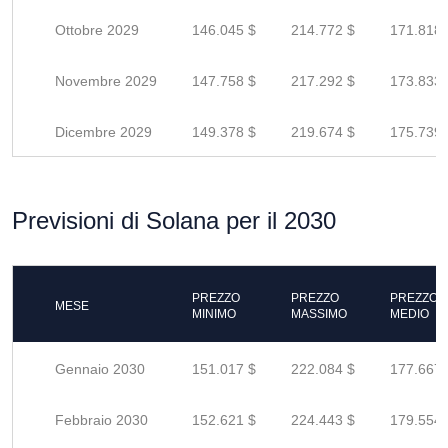
Ottobre 2029
146.045 $
214.772 $
171.818 
Novembre 2029
147.758 $
217.292 $
173.833 
Dicembre 2029
149.378 $
219.674 $
175.739 
Previsioni di Solana per il 2030
PREZZO
PREZZO
PREZZO
MESE
MINIMO
MASSIMO
MEDIO
Gennaio 2030
151.017 $
222.084 $
177.667 
Febbraio 2030
152.621 $
224.443 $
179.554 