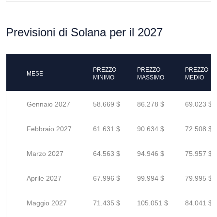
Previsioni di Solana per il 2027
PREZZO
PREZZO
PREZZO
MESE
MINIMO
MASSIMO
MEDIO
Gennaio 2027
58.669 $
86.278 $
69.023 $
Febbraio 2027
61.631 $
90.634 $
72.508 $
Marzo 2027
64.563 $
94.946 $
75.957 $
Aprile 2027
67.996 $
99.994 $
79.995 $
Maggio 2027
71.435 $
105.051 $
84.041 $