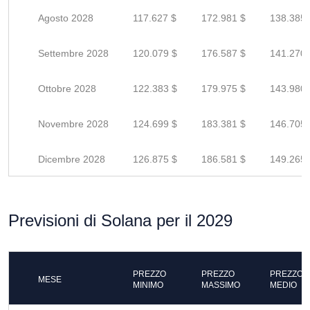
Agosto 2028
117.627 $
172.981 $
138.385 
Settembre 2028
120.079 $
176.587 $
141.270 
Ottobre 2028
122.383 $
179.975 $
143.980 
Novembre 2028
124.699 $
183.381 $
146.705 
Dicembre 2028
126.875 $
186.581 $
149.265 
Previsioni di Solana per il 2029
PREZZO
PREZZO
PREZZO
MESE
MINIMO
MASSIMO
MEDIO