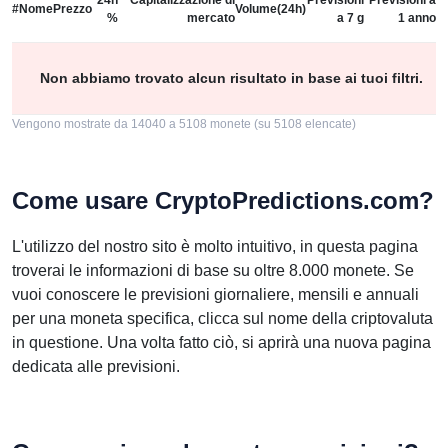
24h
Capitalizzazione di
Previsioni
Previsioni a
#
Nome
Prezzo
Volume(24h)
%
mercato
a 7 g
1 anno
Non abbiamo trovato alcun risultato in base ai tuoi filtri.
Vengono mostrate da 14040 a 5108 monete (su 5108 elencate)
Come usare CryptoPredictions.com?
L'utilizzo del nostro sito è molto intuitivo, in questa pagina
troverai le informazioni di base su oltre 8.000 monete. Se
vuoi conoscere le previsioni giornaliere, mensili e annuali
per una moneta specifica, clicca sul nome della criptovaluta
in questione. Una volta fatto ciò, si aprirà una nuova pagina
dedicata alle previsioni.