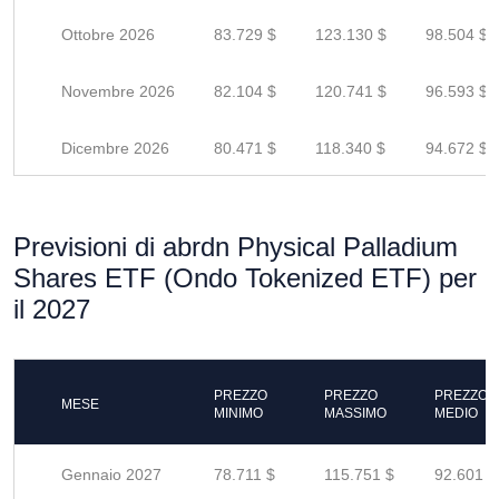
Ottobre 2026
83.729 $
123.130 $
98.504 $
Novembre 2026
82.104 $
120.741 $
96.593 $
Dicembre 2026
80.471 $
118.340 $
94.672 $
Previsioni di abrdn Physical Palladium
Shares ETF (Ondo Tokenized ETF) per
il 2027
PREZZO
PREZZO
PREZZO
MESE
MINIMO
MASSIMO
MEDIO
Gennaio 2027
78.711 $
115.751 $
92.601 $