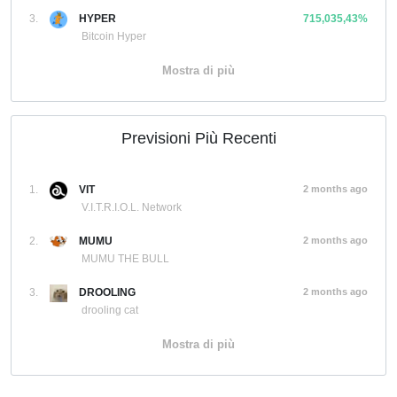
3.
HYPER
715,035,43%
Bitcoin Hyper
Mostra di più
Previsioni Più Recenti
1.
VIT
2 months ago
V.I.T.R.I.O.L. Network
2.
MUMU
2 months ago
MUMU THE BULL
3.
DROOLING
2 months ago
drooling cat
Mostra di più