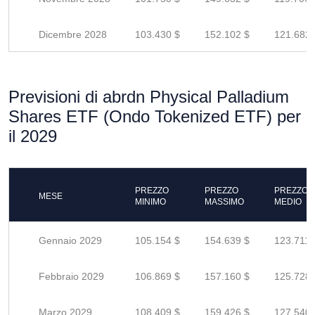
Dicembre 2028
103.430 $
152.102 $
121.682 
Previsioni di abrdn Physical Palladium
Shares ETF (Ondo Tokenized ETF) per
il 2029
PREZZO
PREZZO
PREZZO
MESE
MINIMO
MASSIMO
MEDIO
Gennaio 2029
105.154 $
154.639 $
123.711 
Febbraio 2029
106.869 $
157.160 $
125.728 
Marzo 2029
108.409 $
159.426 $
127.540 