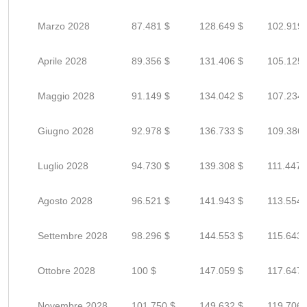
Marzo 2028
87.481 $
128.649 $
102.919 
Aprile 2028
89.356 $
131.406 $
105.125 
Maggio 2028
91.149 $
134.042 $
107.234 
Giugno 2028
92.978 $
136.733 $
109.386 
Luglio 2028
94.730 $
139.308 $
111.447 
Agosto 2028
96.521 $
141.943 $
113.554 
Settembre 2028
98.296 $
144.553 $
115.643 
Ottobre 2028
100 $
147.059 $
117.647 
Novembre 2028
101.750 $
149.632 $
119.706 