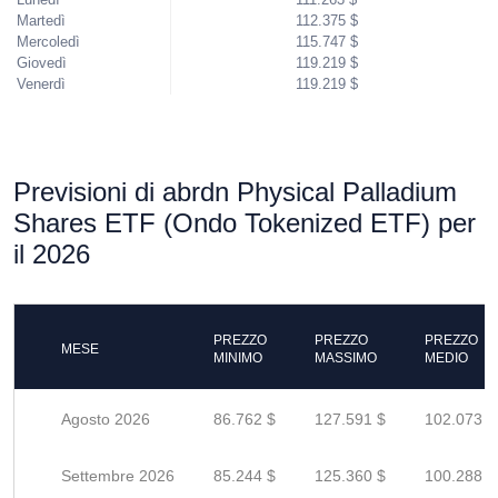
Martedì
112.375 $
Mercoledì
115.747 $
Giovedì
119.219 $
Venerdì
119.219 $
Previsioni di abrdn Physical Palladium
Shares ETF (Ondo Tokenized ETF) per
il 2026
PREZZO
PREZZO
PREZZO
MESE
MINIMO
MASSIMO
MEDIO
Agosto 2026
86.762 $
127.591 $
102.073 $
Settembre 2026
85.244 $
125.360 $
100.288 $