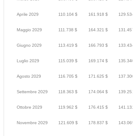
Aprile 2029
110.104 $
161.918 $
129.534 
Maggio 2029
111.738 $
164.321 $
131.457 
Giugno 2029
113.419 $
166.793 $
133.434 
Luglio 2029
115.039 $
169.174 $
135.340 
Agosto 2029
116.705 $
171.625 $
137.300 
Settembre 2029
118.363 $
174.064 $
139.251 
Ottobre 2029
119.962 $
176.415 $
141.132 
Novembre 2029
121.609 $
178.837 $
143.069 