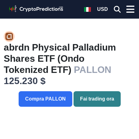
USD
abrdn Physical Palladium
Shares ETF (Ondo
Tokenized ETF)
PALLON
125.230 $
Compra PALLON
Fai trading ora