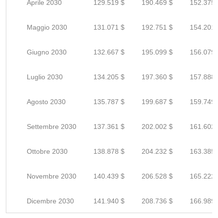
Aprile 2030
129.519 $
190.469 $
152.375 
Maggio 2030
131.071 $
192.751 $
154.201 
Giugno 2030
132.667 $
195.099 $
156.079 
Luglio 2030
134.205 $
197.360 $
157.888 
Agosto 2030
135.787 $
199.687 $
159.749 
Settembre 2030
137.361 $
202.002 $
161.602 
Ottobre 2030
138.878 $
204.232 $
163.385 
Novembre 2030
140.439 $
206.528 $
165.222 
Dicembre 2030
141.940 $
208.736 $
166.989 