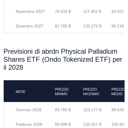
Novembre 2027
79.833 $
117.402 $
93.921 $
Dicembre 2027
81.785 $
120.272 $
96.218 $
Previsioni di abrdn Physical Palladium
Shares ETF (Ondo Tokenized ETF) per
il 2028
PREZZO
PREZZO
PREZZO
MESE
MINIMO
MASSIMO
MEDIO
Gennaio 2028
83.760 $
123.177 $
98.542 $
Febbraio 2028
85.698 $
126.027 $
100.822 