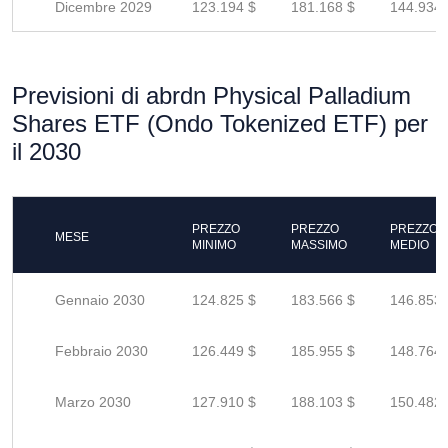
Dicembre 2029
123.194 $
181.168 $
144.934 
Previsioni di abrdn Physical Palladium
Shares ETF (Ondo Tokenized ETF) per
il 2030
PREZZO
PREZZO
PREZZO
MESE
MINIMO
MASSIMO
MEDIO
Gennaio 2030
124.825 $
183.566 $
146.853 
Febbraio 2030
126.449 $
185.955 $
148.764 
Marzo 2030
127.910 $
188.103 $
150.482 