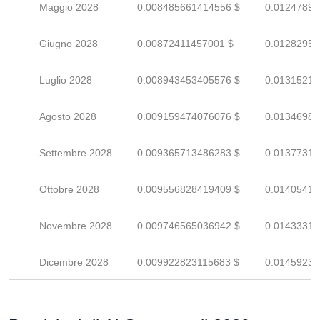
Maggio 2028
0.008485661414556 $
0.01247891
Giugno 2028
0.00872411457001 $
0.01282958
Luglio 2028
0.008943453405576 $
0.01315213
Agosto 2028
0.009159474076076 $
0.01346981
Settembre 2028
0.009365713486283 $
0.01377310
Ottobre 2028
0.009556828419409 $
0.01405415
Novembre 2028
0.009746565036942 $
0.01433318
Dicembre 2028
0.009922823115683 $
0.01459238