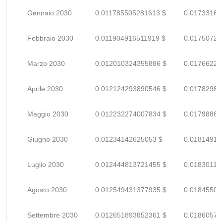
Gennaio 2030
0.011785505281613 $
0.01733162
Febbraio 2030
0.011904916511919 $
0.01750723
Marzo 2030
0.012010324355886 $
0.01766224
Aprile 2030
0.012124293890546 $
0.01782984
Maggio 2030
0.012232274007834 $
0.01798863
Giugno 2030
0.01234142625053 $
0.01814915
Luglio 2030
0.012444813721455 $
0.01830119
Agosto 2030
0.012549431377935 $
0.01845504
Settembre 2030
0.012651893852361 $
0.01860572