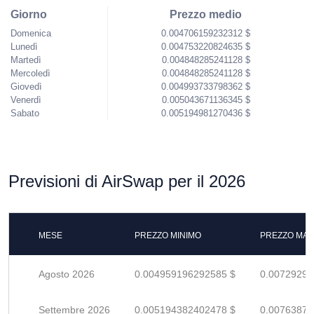
Giorno
Prezzo medio
Domenica
0.004706159232312 $
Lunedì
0.004753220824635 $
Martedì
0.004848285241128 $
Mercoledì
0.004848285241128 $
Giovedì
0.004993733798362 $
Venerdì
0.005043671136345 $
Sabato
0.005194981270436 $
Previsioni di AirSwap per il 2026
MESE
PREZZO MINIMO
PREZZO MAS
Agosto 2026
0.004959196292585 $
0.00729293
Settembre 2026
0.005194382402478 $
0.00763879