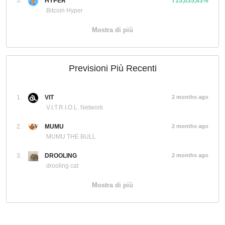
3.
HYPER
715,035,43%
Bitcoin Hyper
Mostra di più
Previsioni Più Recenti
1.
VIT
2 months ago
V.I.T.R.I.O.L. Network
2.
MUMU
2 months ago
MUMU THE BULL
3.
DROOLING
2 months ago
drooling cat
Mostra di più