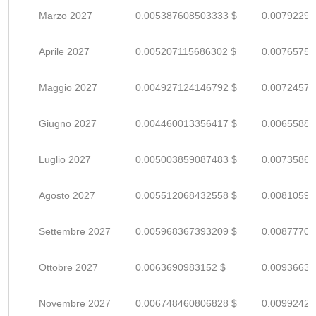
Marzo 2027
0.005387608503333 $
0.00792295
Aprile 2027
0.005207115686302 $
0.00765752
Maggio 2027
0.004927124146792 $
0.00724577
Giugno 2027
0.004460013356417 $
0.00655884
Luglio 2027
0.005003859087483 $
0.00735861
Agosto 2027
0.005512068432558 $
0.00810598
Settembre 2027
0.005968367393209 $
0.00877701
Ottobre 2027
0.0063690983152 $
0.00936632
Novembre 2027
0.006748460806828 $
0.00992420