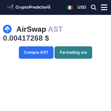
USD
AirSwap
AST
0.00417268 $
Compra AST
Fai trading ora