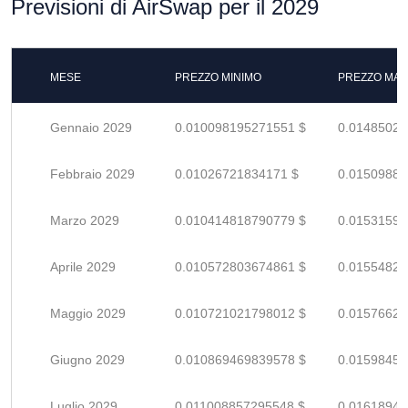
Previsioni di AirSwap per il 2029
MESE
PREZZO MINIMO
PREZZO MAS
Gennaio 2029
0.010098195271551 $
0.01485028
Febbraio 2029
0.01026721834171 $
0.01509885
Marzo 2029
0.010414818790779 $
0.01531590
Aprile 2029
0.010572803674861 $
0.01554824
Maggio 2029
0.010721021798012 $
0.01576620
Giugno 2029
0.010869469839578 $
0.01598451
Luglio 2029
0.011008857295548 $
0.01618949