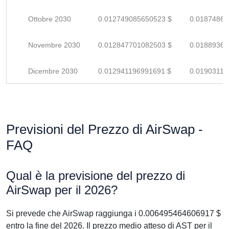
Ottobre 2030
0.012749085650523 $
0.01874865
Novembre 2030
0.012847701082503 $
0.01889367
Dicembre 2030
0.012941196991691 $
0.01903117
Previsioni del Prezzo di AirSwap -
FAQ
Qual è la previsione del prezzo di
AirSwap per il 2026?
Si prevede che AirSwap raggiunga i 0.006495464606917 $
entro la fine del 2026. Il prezzo medio atteso di AST per il