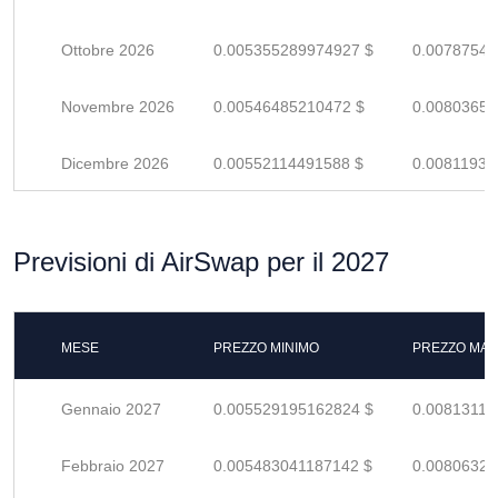
Ottobre 2026
0.005355289974927 $
0.00787542
Novembre 2026
0.00546485210472 $
0.00803654
Dicembre 2026
0.00552114491588 $
0.00811933
Previsioni di AirSwap per il 2027
MESE
PREZZO MINIMO
PREZZO MAS
Gennaio 2027
0.005529195162824 $
0.00813116
Febbraio 2027
0.005483041187142 $
0.00806329