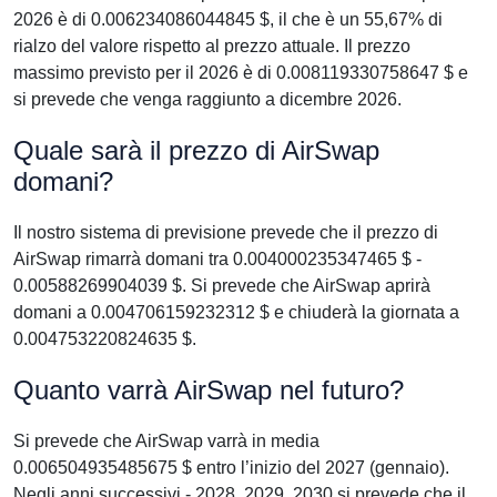
2026 è di 0.006234086044845 $, il che è un 55,67% di
rialzo del valore rispetto al prezzo attuale. Il prezzo
massimo previsto per il 2026 è di 0.008119330758647 $ e
si prevede che venga raggiunto a dicembre 2026.
Quale sarà il prezzo di AirSwap
domani?
Il nostro sistema di previsione prevede che il prezzo di
AirSwap rimarrà domani tra 0.004000235347465 $ -
0.00588269904039 $. Si prevede che AirSwap aprirà
domani a 0.004706159232312 $ e chiuderà la giornata a
0.004753220824635 $.
Quanto varrà AirSwap nel futuro?
Si prevede che AirSwap varrà in media
0.006504935485675 $ entro l’inizio del 2027 (gennaio).
Negli anni successivi - 2028, 2029, 2030 si prevede che il