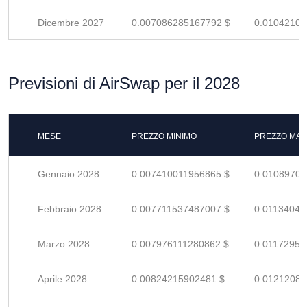
Dicembre 2027
0.007086285167792 $
0.01042100
Previsioni di AirSwap per il 2028
MESE
PREZZO MINIMO
PREZZO MAS
Gennaio 2028
0.007410011956865 $
0.01089707
Febbraio 2028
0.007711537487007 $
0.01134049
Marzo 2028
0.007976111280862 $
0.01172957
Aprile 2028
0.00824215902481 $
0.01212082