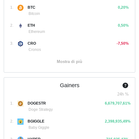
1.
BTC
0,20%
Bitcoin
2.
ETH
0,50%
Ethereum
3.
CRO
-7,50%
Cronos
Mostra di più
Gainers
24h %
1.
DOGESTR
6,679,707,61%
Doge Strategy
2.
BGIGGLE
2,398,935,49%
Baby Giggle