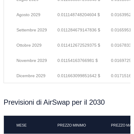
Agosto 2029
0.011148748204604 $
0.01639521
Settembre 2029
0.011284679147836 $
0.01659511
Ottobre 2029
0.011412672529375 $
0.01678334
Novembre 2029
0.01154163766981 $
0.01697299
Dicembre 2029
0.011663099851642 $
0.01715161
Previsioni di AirSwap per il 2030
MESE
PREZZO MINIMO
PREZZO MAS