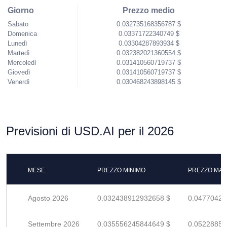
Giorno
Prezzo medio
Sabato
0.032735168356787 $
Domenica
0.03371722340749 $
Lunedì
0.03304287893934 $
Martedì
0.032382021360554 $
Mercoledì
0.031410560719737 $
Giovedì
0.031410560719737 $
Venerdì
0.030468243898145 $
Previsioni di USD.AI per il 2026
MESE
PREZZO MINIMO
PREZZO MAS
Agosto 2026
0.032438912932658 $
0.04770428
Settembre 2026
0.035556245844649 $
0.05228859