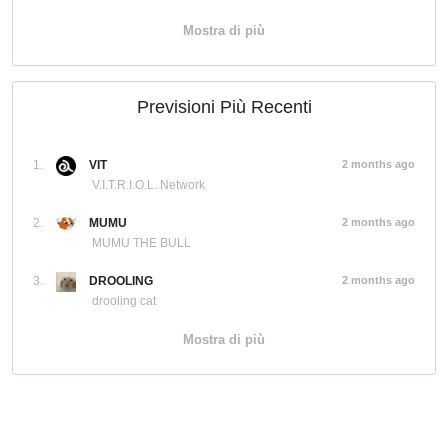
Mostra di più
Previsioni Più Recenti
1.
VIT
2 months ago
V.I.T.R.I.O.L. Network
2.
MUMU
2 months ago
MUMU THE BULL
3.
DROOLING
2 months ago
drooling cat
Mostra di più