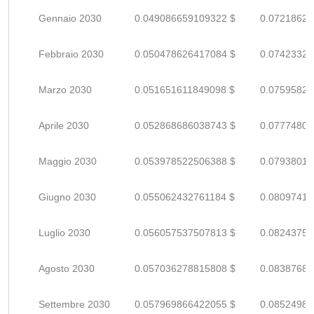
Gennaio 2030
0.049086659109322 $
0.07218626
Febbraio 2030
0.050478626417084 $
0.07423327
Marzo 2030
0.051651611849098 $
0.07595825
Aprile 2030
0.052868686038743 $
0.07774806
Maggio 2030
0.053978522506388 $
0.07938018
Giugno 2030
0.055062432761184 $
0.08097416
Luglio 2030
0.056057537507813 $
0.08243755
Agosto 2030
0.057036278815808 $
0.08387688
Settembre 2030
0.057969866422055 $
0.08524980