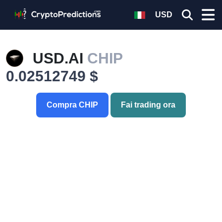
USD
USD.AI
CHIP
0.02512749 $
Compra CHIP
Fai trading ora