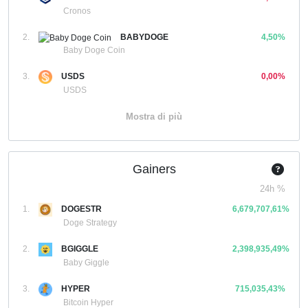
Cronos
2.
BABYDOGE
4,50%
Baby Doge Coin
3.
USDS
0,00%
USDS
Mostra di più
Gainers
24h %
1.
DOGESTR
6,679,707,61%
Doge Strategy
2.
BGIGGLE
2,398,935,49%
Baby Giggle
3.
HYPER
715,035,43%
Bitcoin Hyper