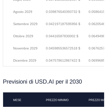
Agosto 2029
0.039876540393732 $
0.05864197
Settembre 2029
0.042197187595956 $
0.06205468
Ottobre 2029
0.04416587830002 $
0.06494982
Novembre 2029
0.045985536572518 $
0.06762578
Dicembre 2029
0.047578612867422 $
0.06996854
Previsioni di USD.AI per il 2030
MESE
PREZZO MINIMO
PREZZO MAS