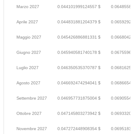
Marzo 2027
0.044101999124557 $
0.06485588
Aprile 2027
0.044831881204379 $
0.06592923
Maggio 2027
0.045426886881331 $
0.06680424
Giugno 2027
0.045940581740178 $
0.06755967
Luglio 2027
0.046350535370787 $
0.06816255
Agosto 2027
0.046692474294041 $
0.06866540
Settembre 2027
0.046957731875004 $
0.06905548
Ottobre 2027
0.047145803273942 $
0.06933206
Novembre 2027
0.047272448908354 $
0.06951830