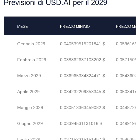
Previsioni di USD.AI per il 2029
MESE
PREZZO MINIMO
PREZZO MAS
Gennaio 2029
0.040539515201841 $
0.05961693
Febbraio 2029
0.038862637103202 $
0.05715093
Marzo 2029
0.036965334324471 $
0.05436078
Aprile 2029
0.034232209853345 $
0.05034148
Maggio 2029
0.030513363459082 $
0.04487259
Giugno 2029
0.03394531131016 $
0.04991957
Luglio 2029
0.037152315151457 $
0.05463575