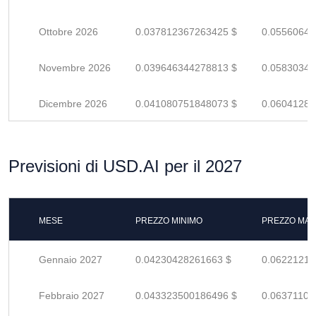
Ottobre 2026
0.037812367263425 $
0.05560642
Novembre 2026
0.039646344278813 $
0.05830344
Dicembre 2026
0.041080751848073 $
0.06041287
Previsioni di USD.AI per il 2027
MESE
PREZZO MINIMO
PREZZO MAS
Gennaio 2027
0.04230428261663 $
0.06221218
Febbraio 2027
0.043323500186496 $
0.06371102