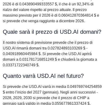
2026 è di 0.043890499333557 $, il che è un 92,34% di
rialzo del valore rispetto al prezzo attuale. Il prezzo
massimo previsto per il 2026 è di 0.060412870364814 $ e
si prevede che venga raggiunto a dicembre 2026.
Quale sarà il prezzo di USD.AI domani?
Il nostro sistema di previsione prevede che il prezzo di
USD.AI rimarrà domani tra 0.027824893103269 $ -
0.040918960445984 $. Si prevede che USD.AI aprirà
domani a 0.031781716851249 $ e chiuderà la giornata a
0.03371722340749 $.
Quanto varrà USD.AI nel futuro?
Si prevede che USD.AI varrà in media 0.049769744254859
$ entro l’inizio del 2027 (gennaio). Negli anni successivi -
2028, 2029, 2030 si prevede che il prezzo di CHIP a
gennaio sarà valido in media 0.055677861337424 $,