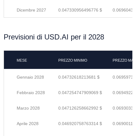
Dicembre 2027
0.047330956496776 $
0.06960434
Previsioni di USD.AI per il 2028
MESE
PREZZO MINIMO
PREZZO MAS
Gennaio 2028
0.04732618213681 $
0.06959732
Febbraio 2028
0.047254747909069 $
0.06949227
Marzo 2028
0.047126258662992 $
0.06930332
Aprile 2028
0.046920758763314 $
0.06900111