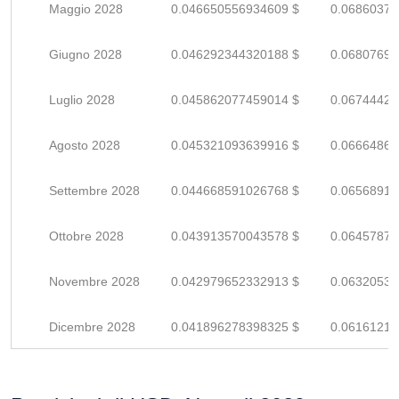
Maggio 2028
0.046650556934609 $
0.06860376
Giugno 2028
0.046292344320188 $
0.06807697
Luglio 2028
0.045862077459014 $
0.06744423
Agosto 2028
0.045321093639916 $
0.06664866
Settembre 2028
0.044668591026768 $
0.06568910
Ottobre 2028
0.043913570043578 $
0.06457877
Novembre 2028
0.042979652332913 $
0.06320537
Dicembre 2028
0.041896278398325 $
0.06161217