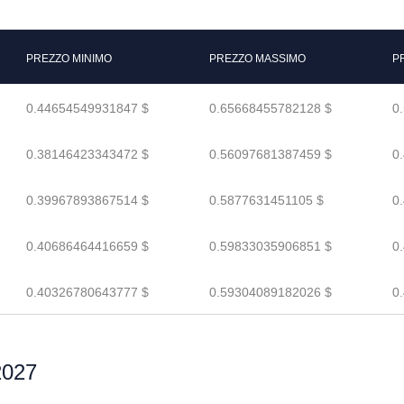
PREZZO MINIMO
PREZZO MASSIMO
P
0.44654549931847 $
0.65668455782128 $
0
0.38146423343472 $
0.56097681387459 $
0
0.39967893867514 $
0.5877631451105 $
0
0.40686464416659 $
0.59833035906851 $
0
0.40326780643777 $
0.59304089182026 $
0
 2027