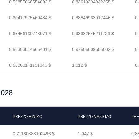
0.56855068554002 $
0.83610394932355 $
0
0.60417975460464 $
0.88849963912446 $
0
0.63466130743971 $
0.93332545211723 $
0
0.66303814565401 $
0.97505609655002 $
0
0.68803141161845 $
1.012 $
0
 2028
PREZZO MINIMO
PREZZO MASSIMO
PRE
0.71180888102496 $
1.047 $
0.8