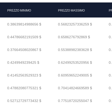
PREZZO MINIMO
PREZZO MASSIMO
P
0.38639814988656 $
0.56823257336259 $
0
0.44786682191509 $
0.6586276792869 $
0
0.37664508020867 $
0.55388982383628 $
0
0.4249949239425 $
0.62499253520956 $
0
0.41452563529323 $
0.60959652249005 $
0
0.47882080775321 $
0.70414824669589 $
0
0.52712729773432 $
0.77518720255047 $
0