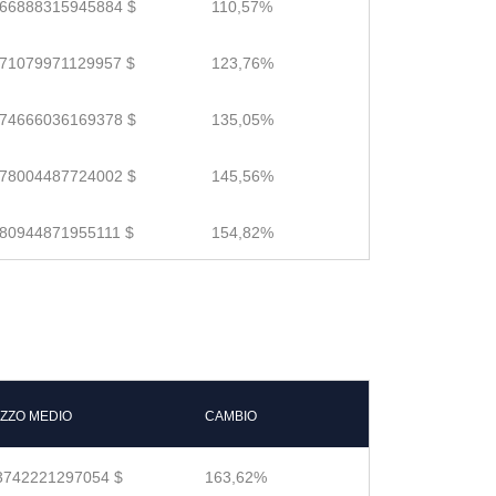
.66888315945884 $
110,57%
.71079971129957 $
123,76%
.74666036169378 $
135,05%
.78004487724002 $
145,56%
.80944871955111 $
154,82%
ZZO MEDIO
CAMBIO
3742221297054 $
163,62%