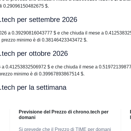
di 0.29096150482675 $.
o.tech per settembre 2026
2026 a 0.39290816043777 $ e che chiuda il mese a 0.41253832
il prezzo minimo è di 0.38146423343472 $.
.tech per ottobre 2026
26 a 0.41253832506972 $ e che chiuda il mese a 0.51972139877
 prezzo minimo è di 0.39967893867514 $.
.tech per la settimana
Previsione del Prezzo di chrono.tech per
domani
Si prevede che il Prezzo di TIME per domani