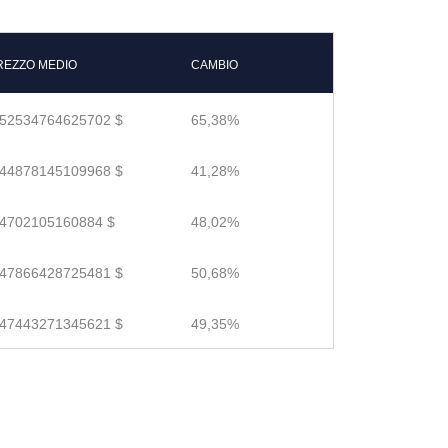
REZZO MEDIO
CAMBIO
.52534764625702 $
65,38%
.44878145109968 $
41,28%
.4702105160884 $
48,02%
.47866428725481 $
50,68%
.47443271345621 $
49,35%