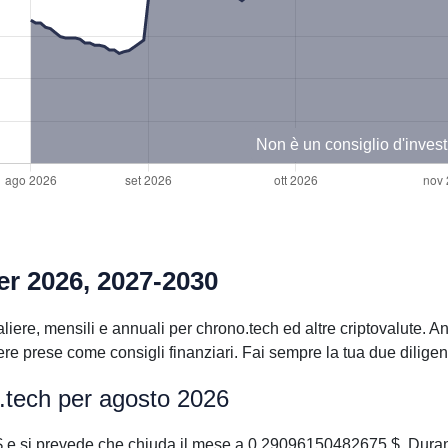
Non è un consiglio d'inves
er 2026, 2027-2030
iere, mensili e annuali per chrono.tech ed altre criptovalute. An
 prese come consigli finanziari. Fai sempre la tua due diligenc
o.tech per agosto 2026
$ e si prevede che chiuda il mese a 0.29096150482675 $. Duran