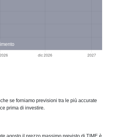
timento
che se forniamo previsioni tra le più accurate
e prima di investire.
te agosto il prezzo massimo previsto di TIME è