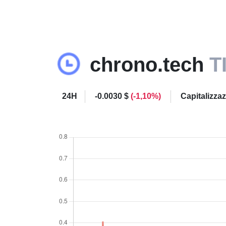
chrono.tech
T
24H
-0.0030 $
(-1,10%)
Capitalizza