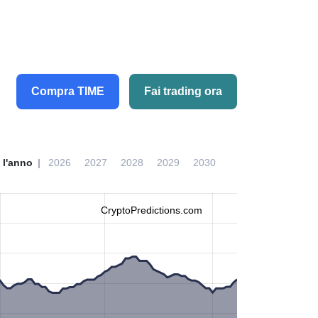
Compra TIME
Fai trading ora
 l'anno
2026
2027
2028
2029
2030
CryptoPredictions.com