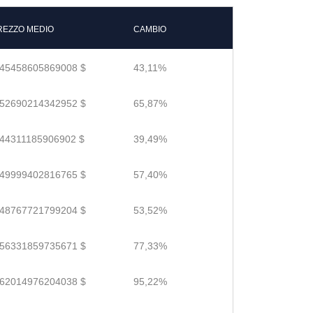
REZZO MEDIO
CAMBIO
.45458605869008 $
43,11%
.52690214342952 $
65,87%
.44311185906902 $
39,49%
.49999402816765 $
57,40%
.48767721799204 $
53,52%
.56331859735671 $
77,33%
.62014976204038 $
95,22%