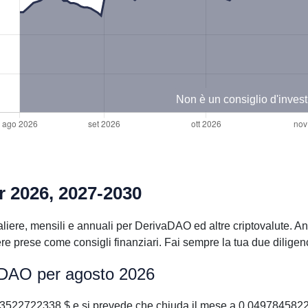
Non è un consiglio d'inves
r 2026, 2027-2030
liere, mensili e annuali per DerivaDAO ed altre criptovalute. An
 prese come consigli finanziari. Fai sempre la tua due diligenc
vaDAO per agosto 2026
3522722338 $ e si prevede che chiuda il mese a 0.0497845822