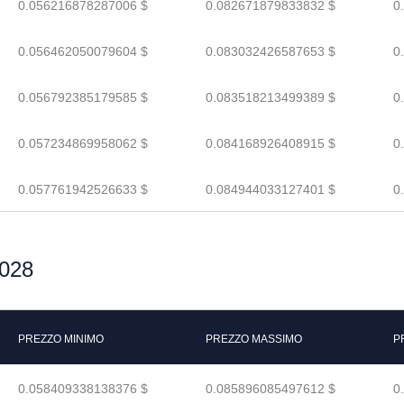
0.056216878287006 $
0.082671879833832 $
0
0.056462050079604 $
0.083032426587653 $
0
0.056792385179585 $
0.083518213499389 $
0
0.057234869958062 $
0.084168926408915 $
0
0.057761942526633 $
0.084944033127401 $
0
2028
PREZZO MINIMO
PREZZO MASSIMO
P
0.058409338138376 $
0.085896085497612 $
0