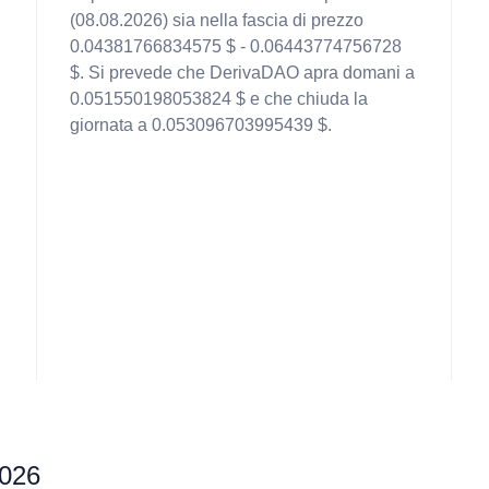
(08.08.2026) sia nella fascia di prezzo
0.04381766834575 $ - 0.06443774756728
$. Si prevede che DerivaDAO apra domani a
0.051550198053824 $ e che chiuda la
giornata a 0.053096703995439 $.
2026