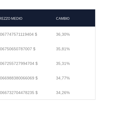
REZZO MEDIO
CAMBIO
.067747571119404 $
36,30%
.06750650787007 $
35,81%
.067255727994704 $
35,31%
.066988380066069 $
34,77%
.066732704478235 $
34,26%