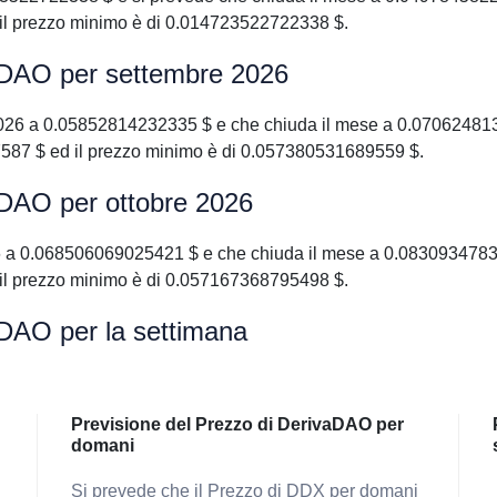
il prezzo minimo è di 0.014723522722338 $.
vaDAO per settembre 2026
026 a 0.05852814232335 $ e che chiuda il mese a 0.070624813
587 $ ed il prezzo minimo è di 0.057380531689559 $.
aDAO per ottobre 2026
 a 0.068506069025421 $ e che chiuda il mese a 0.08309347838
il prezzo minimo è di 0.057167368795498 $.
aDAO per la settimana
Previsione del Prezzo di DerivaDAO per
domani
Si prevede che il Prezzo di DDX per domani