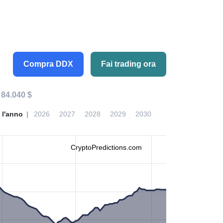
Compra DDX
Fai trading ora
:
84.040 $
 l'anno
2026
2027
2028
2029
2030
CryptoPredictions.com