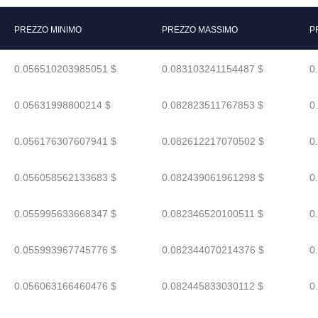
PREZZO MINIMO
PREZZO MASSIMO
P
0.056510203985051 $
0.083103241154487 $
0
0.05631998800214 $
0.082823511767853 $
0
0.056176307607941 $
0.082612217070502 $
0
0.056058562133683 $
0.082439061961298 $
0
0.055995633668347 $
0.082346520100511 $
0
0.055993967745776 $
0.082344070214376 $
0
0.056063166460476 $
0.082445833030112 $
0