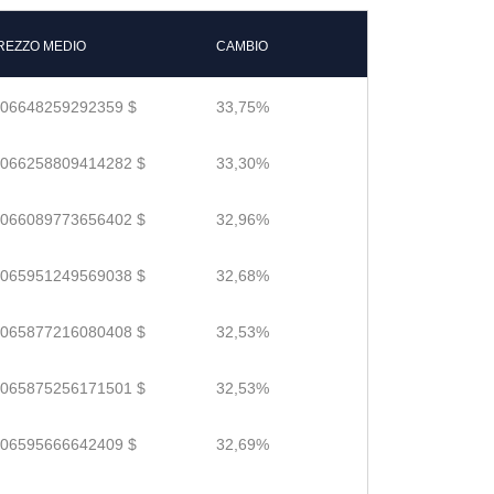
REZZO MEDIO
CAMBIO
.06648259292359 $
33,75%
.066258809414282 $
33,30%
.066089773656402 $
32,96%
.065951249569038 $
32,68%
.065877216080408 $
32,53%
.065875256171501 $
32,53%
.06595666642409 $
32,69%