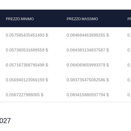
PREZZO MINIMO
PREZZO MASSIMO
P
0.057585435451493 $
0.084684463899255 $
0
0.057380531689559 $
0.084383134837587 $
0
0.057167368795498 $
0.084069659993379 $
0
0.056940123056159 $
0.083735475082586 $
0
0.0567227988065 $
0.083415880597794 $
0
2027