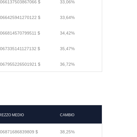
.066137503867066 $
33,06%
.066425941270122 $
33,64%
.066814570799511 $
34,42%
.067335141127132 $
35,47%
.067955226501921 $
36,72%
REZZO MEDIO
CAMBIO
.06871686839809 $
38,25%