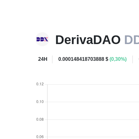
DerivaDAO
D
24H
0.000148418703888 $
(0,30%)