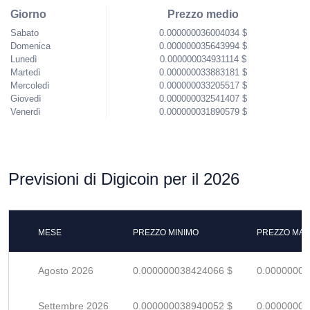
Giorno
Prezzo medio
Sabato
0.000000036004034 $
Domenica
0.000000035643994 $
Lunedì
0.000000034931114 $
Martedì
0.000000033883181 $
Mercoledì
0.000000033205517 $
Giovedì
0.000000032541407 $
Venerdì
0.000000031890579 $
Previsioni di Digicoin per il 2026
MESE
PREZZO MINIMO
PREZZO MAS
Agosto 2026
0.000000038424066 $
0.00000005
Settembre 2026
0.000000038940052 $
0.00000005