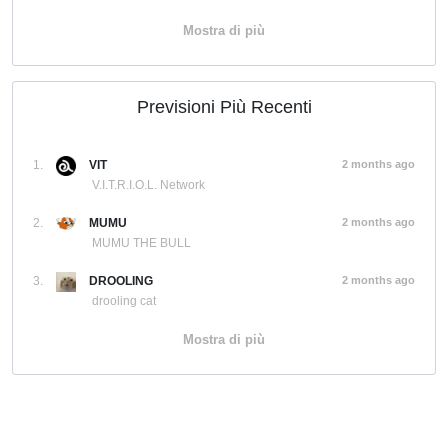
Mostra di più
Previsioni Più Recenti
1.
VIT
2 months ago
V.I.T.R.I.O.L. Network
2.
MUMU
2 months ago
MUMU THE BULL
3.
DROOLING
2 months ago
drooling cat
Mostra di più