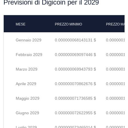
Previsioni di Digicoin per il 2029
MESE
PREZZO MINIMO
PREZZO MAS
Gennaio 2029
0.000000068143131 $
0.00000010
Febbraio 2029
0.000000069097446 $
0.00000010
Marzo 2029
0.000000069943793 $
0.00000010
Aprile 2029
0.000000070862676 $
0.00000010
Maggio 2029
0.000000071736585 $
0.00000010
Giugno 2029
0.000000072622955 $
0.00000010
Luglio 2029
0.000000073465014 $
0.00000010