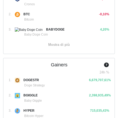
Cronos
2.
BTC
-0,10%
Bitcoin
3.
BABYDOGE
4,20%
Baby Doge Coin
Mostra di più
Gainers
24h %
1.
DOGESTR
6,679,707,61%
Doge Strategy
2.
BGIGGLE
2,398,935,49%
Baby Giggle
3.
HYPER
715,035,43%
Bitcoin Hyper