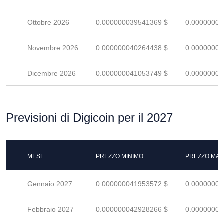
Ottobre 2026
0.000000039541369 $
0.00000005
Novembre 2026
0.000000040264438 $
0.00000005
Dicembre 2026
0.000000041053749 $
0.00000006
Previsioni di Digicoin per il 2027
MESE
PREZZO MINIMO
PREZZO MAS
Gennaio 2027
0.000000041953572 $
0.00000006
Febbraio 2027
0.000000042928266 $
0.00000006