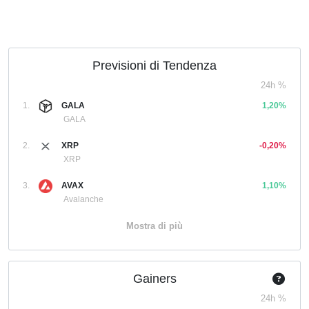
Previsioni di Tendenza
24h %
1.
GALA
1,20%
GALA
2.
XRP
-0,20%
XRP
3.
AVAX
1,10%
Avalanche
Mostra di più
Gainers
24h %