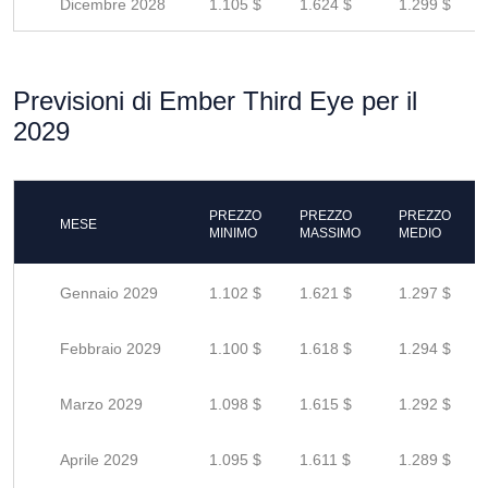
Dicembre 2028
1.105 $
1.624 $
1.299 $
Previsioni di Ember Third Eye per il
2029
PREZZO
PREZZO
PREZZO
MESE
MINIMO
MASSIMO
MEDIO
Gennaio 2029
1.102 $
1.621 $
1.297 $
Febbraio 2029
1.100 $
1.618 $
1.294 $
Marzo 2029
1.098 $
1.615 $
1.292 $
Aprile 2029
1.095 $
1.611 $
1.289 $