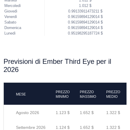
Martedì
1.012 $
Mercoledì
1.012 $
Giovedì
0.99133911473211 $
Venerdì
0.96159894129014 $
Sabato
0.96159894129014 $
Domenica
0.96159894129014 $
Lunedì
0.95198295187724 $
Previsioni di Ember Third Eye per il
2026
PREZZO
PREZZO
PREZZO
MESE
MINIMO
MASSIMO
MEDIO
Agosto 2026
1.123 $
1.652 $
1.322 $
Settembre 2026
1.124 $
1.652 $
1.322 $