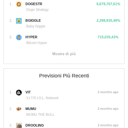
1.
DOGESTR
6,679,707,61%
Doge Strategy
2.
BGIGGLE
2,398,935,49%
Baby Giggle
3.
HYPER
715,035,43%
Bitcoin Hyper
Mostra di più
Previsioni Più Recenti
1.
VIT
2 months ago
V.I.T.R.I.O.L. Network
2.
MUMU
2 months ago
MUMU THE BULL
3.
DROOLING
2 months ago