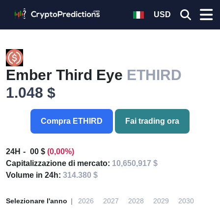
USD
Ember Third Eye
ETHIRD
1.048 $
Compra ETHIRD
Fai trading ora
24H
00 $
(0,00%)
Capitalizzazione di mercato:
10,650,917 $
Volume in 24h:
314.380 $
Selezionare l'anno
2026
2027
2028
2029
2030