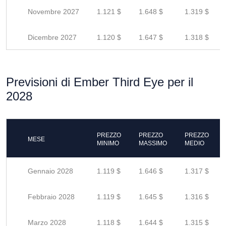
Novembre 2027
1.121 $
1.648 $
1.319 $
Dicembre 2027
1.120 $
1.647 $
1.318 $
Previsioni di Ember Third Eye per il
2028
PREZZO
PREZZO
PREZZO
MESE
MINIMO
MASSIMO
MEDIO
Gennaio 2028
1.119 $
1.646 $
1.317 $
Febbraio 2028
1.119 $
1.645 $
1.316 $
Marzo 2028
1.118 $
1.644 $
1.315 $