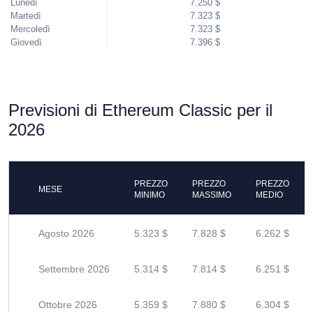
Lunedì
7.250 $
Martedì
7.323 $
Mercoledì
7.323 $
Giovedì
7.396 $
Previsioni di Ethereum Classic per il
2026
PREZZO
PREZZO
PREZZO
MESE
MINIMO
MASSIMO
MEDIO
Agosto 2026
5.323 $
7.828 $
6.262 $
Settembre 2026
5.314 $
7.814 $
6.251 $
Ottobre 2026
5.359 $
7.880 $
6.304 $