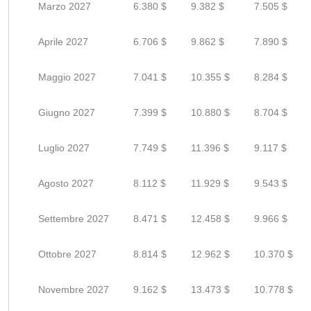
Marzo 2027
6.380 $
9.382 $
7.505 $
Aprile 2027
6.706 $
9.862 $
7.890 $
Maggio 2027
7.041 $
10.355 $
8.284 $
Giugno 2027
7.399 $
10.880 $
8.704 $
Luglio 2027
7.749 $
11.396 $
9.117 $
Agosto 2027
8.112 $
11.929 $
9.543 $
Settembre 2027
8.471 $
12.458 $
9.966 $
Ottobre 2027
8.814 $
12.962 $
10.370 $
Novembre 2027
9.162 $
13.473 $
10.778 $