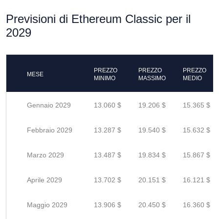
Previsioni di Ethereum Classic per il
2029
PREZZO
PREZZO
PREZZO
MESE
MINIMO
MASSIMO
MEDIO
Gennaio 2029
13.060 $
19.206 $
15.365 $
Febbraio 2029
13.287 $
19.540 $
15.632 $
Marzo 2029
13.487 $
19.834 $
15.867 $
Aprile 2029
13.702 $
20.151 $
16.121 $
Maggio 2029
13.906 $
20.450 $
16.360 $