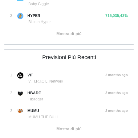
Baby Giggle
3.
HYPER
715,035,43%
Bitcoin Hyper
Mostra di più
Previsioni Più Recenti
1.
VIT
2 months ago
V.I.T.R.I.O.L. Network
2.
HBADG
2 months ago
Hbadger
3.
MUMU
2 months ago
MUMU THE BULL
Mostra di più