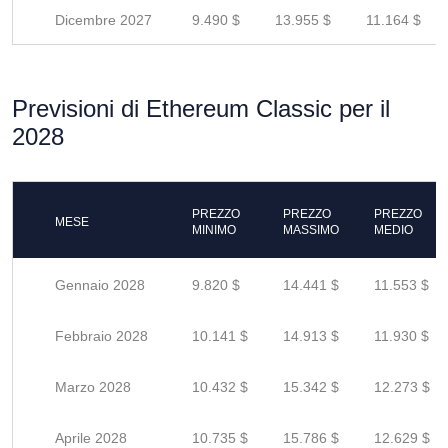
Dicembre 2027
9.490 $
13.955 $
11.164 $
Previsioni di Ethereum Classic per il
2028
PREZZO
PREZZO
PREZZO
MESE
MINIMO
MASSIMO
MEDIO
Gennaio 2028
9.820 $
14.441 $
11.553 $
Febbraio 2028
10.141 $
14.913 $
11.930 $
Marzo 2028
10.432 $
15.342 $
12.273 $
Aprile 2028
10.735 $
15.786 $
12.629 $