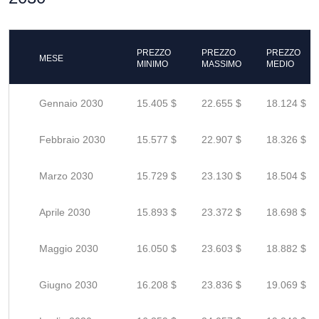
PREZZO
PREZZO
PREZZO
MESE
MINIMO
MASSIMO
MEDIO
Gennaio 2030
15.405 $
22.655 $
18.124 $
Febbraio 2030
15.577 $
22.907 $
18.326 $
Marzo 2030
15.729 $
23.130 $
18.504 $
Aprile 2030
15.893 $
23.372 $
18.698 $
Maggio 2030
16.050 $
23.603 $
18.882 $
Giugno 2030
16.208 $
23.836 $
19.069 $