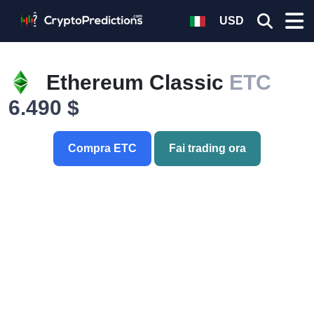
USD
Ethereum Classic
ETC
6.490 $
Compra ETC
Fai trading ora