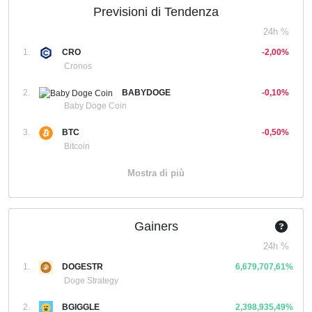
Previsioni di Tendenza
24h %
1.
CRO
-2,00%
Cronos
2.
BABYDOGE
-0,10%
Baby Doge Coin
3.
BTC
-0,50%
Bitcoin
Mostra di più
Gainers
24h %
1.
DOGESTR
6,679,707,61%
Doge Strategy
2.
BGIGGLE
2,398,935,49%