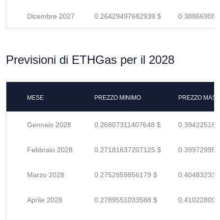
Dicembre 2027
0.26429497682939 $
0.388669083
Previsioni di ETHGas per il 2028
MESE
PREZZO MINIMO
PREZZO MASS
Gennaio 2028
0.26807311407648 $
0.394225167
Febbraio 2028
0.27181637207125 $
0.399729958
Marzo 2028
0.2752859856179 $
0.404832331
Aprile 2028
0.2789551033588 $
0.410228093