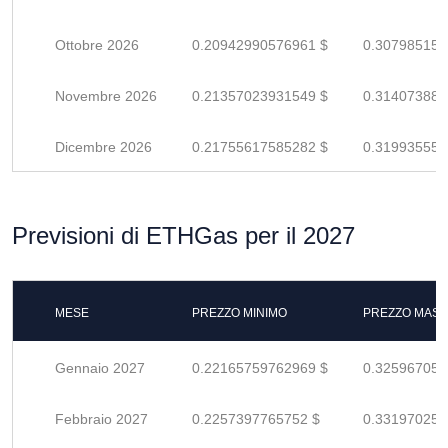
Ottobre 2026
0.20942990576961 $
0.307985155
Novembre 2026
0.21357023931549 $
0.314073881
Dicembre 2026
0.21755617585282 $
0.319935552
Previsioni di ETHGas per il 2027
MESE
PREZZO MINIMO
PREZZO MASS
Gennaio 2027
0.22165759762969 $
0.325967055
Febbraio 2027
0.2257397765752 $
0.331970259