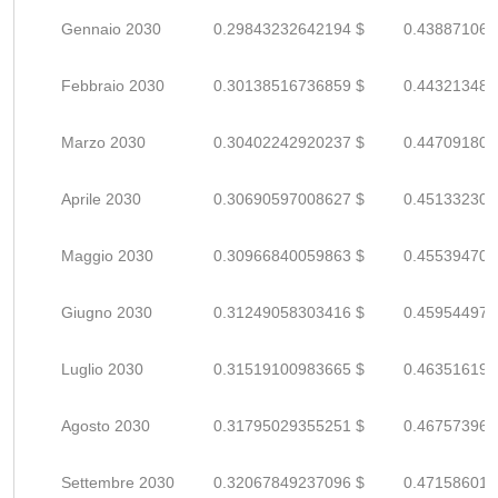
Gennaio 2030
0.29843232642194 $
0.438871068
Febbraio 2030
0.30138516736859 $
0.443213481
Marzo 2030
0.30402242920237 $
0.447091807
Aprile 2030
0.30690597008627 $
0.451332308
Maggio 2030
0.30966840059863 $
0.455394706
Giugno 2030
0.31249058303416 $
0.459544975
Luglio 2030
0.31519100983665 $
0.463516190
Agosto 2030
0.31795029355251 $
0.467573961
Settembre 2030
0.32067849237096 $
0.471586018