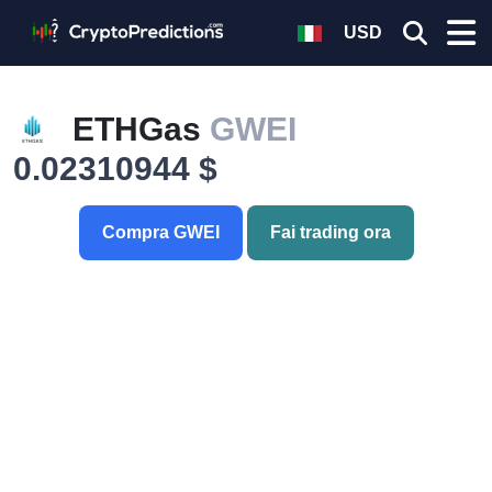
USD
ETHGas
GWEI
0.02310944 $
Compra GWEI
Fai trading ora