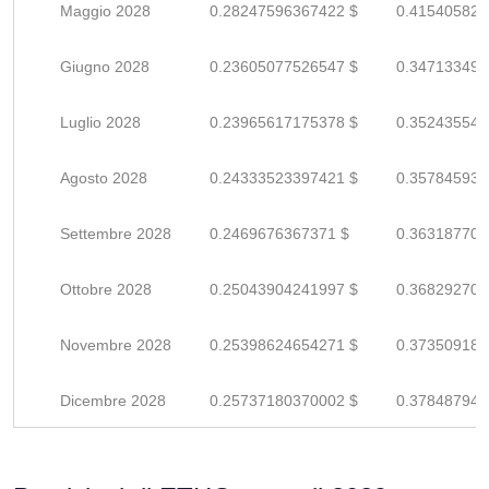
Maggio 2028
0.28247596367422 $
0.415405828
Giugno 2028
0.23605077526547 $
0.347133493
Luglio 2028
0.23965617175378 $
0.352435546
Agosto 2028
0.24333523397421 $
0.357845932
Settembre 2028
0.2469676367371 $
0.363187701
Ottobre 2028
0.25043904241997 $
0.368292709
Novembre 2028
0.25398624654271 $
0.373509186
Dicembre 2028
0.25737180370002 $
0.378487946