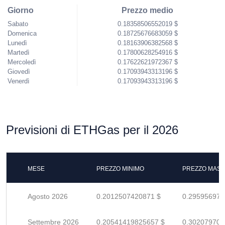
Giorno
Prezzo medio
Sabato
0.18358506552019 $
Domenica
0.18725676683059 $
Lunedì
0.18163906382568 $
Martedì
0.17800628254916 $
Mercoledì
0.17622621972367 $
Giovedì
0.17093943313196 $
Venerdì
0.17093943313196 $
Previsioni di ETHGas per il 2026
MESE
PREZZO MINIMO
PREZZO MASS
Agosto 2026
0.2012507420871 $
0.295956973
Settembre 2026
0.20541419825657 $
0.302079703