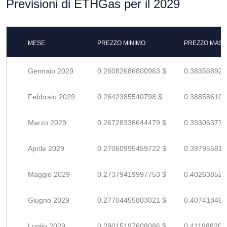
Previsioni di ETHGas per il 2029
MESE
PREZZO MINIMO
PREZZO MASS
Gennaio 2029
0.26082686800963 $
0.383568923
Febbraio 2029
0.2642385540798 $
0.388586108
Marzo 2029
0.26728336644479 $
0.393063774
Aprile 2029
0.27060995459722 $
0.397955815
Maggio 2029
0.27379419997753 $
0.402638529
Giugno 2029
0.27704455803021 $
0.407418467
Luglio 2029
0.28015197608086 $
0.411988200