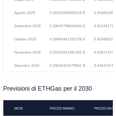
Agosto 2029
0.28332428982618 $
0.416653367
Settembre 2029
0.28645796644544 $
0.421261715
Ottobre 2029
0.28945441391376 $
0.425668255
Novembre 2029
0.29251814381252 $
0.430173740
Dicembre 2029
0.29544416379941 $
0.434476711
Previsioni di ETHGas per il 2030
MESE
PREZZO MINIMO
PREZZO MASS