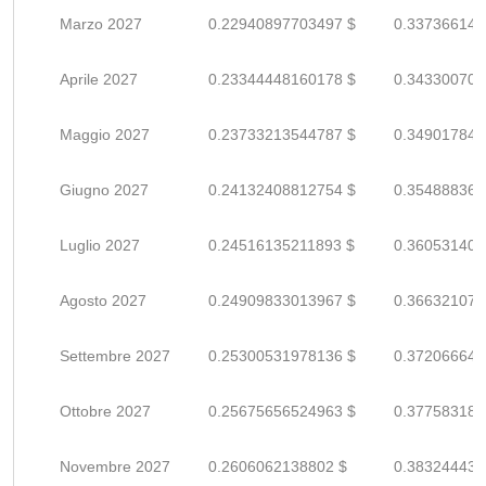
Marzo 2027
0.22940897703497 $
0.337366142
Aprile 2027
0.23344448160178 $
0.343300708
Maggio 2027
0.23733213544787 $
0.349017846
Giugno 2027
0.24132408812754 $
0.354888364
Luglio 2027
0.24516135211893 $
0.360531400
Agosto 2027
0.24909833013967 $
0.366321073
Settembre 2027
0.25300531978136 $
0.372066646
Ottobre 2027
0.25675656524963 $
0.377583184
Novembre 2027
0.2606062138802 $
0.383244432