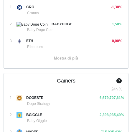
1.
CRO
-1,30%
Cronos
2.
BABYDOGE
1,50%
Baby Doge Coin
3.
ETH
0,00%
Ethereum
Mostra di più
Gainers
24h %
1.
DOGESTR
6,679,707,61%
Doge Strategy
2.
BGIGGLE
2,398,935,49%
Baby Giggle
3.
HYPER
715,035,43%