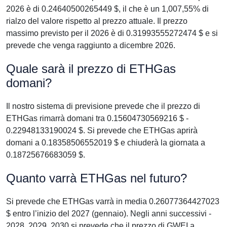
2026 è di 0.24640500265449 $, il che è un 1,007,55% di
rialzo del valore rispetto al prezzo attuale. Il prezzo
massimo previsto per il 2026 è di 0.31993555272474 $ e si
prevede che venga raggiunto a dicembre 2026.
Quale sarà il prezzo di ETHGas
domani?
Il nostro sistema di previsione prevede che il prezzo di
ETHGas rimarrà domani tra 0.15604730569216 $ -
0.22948133190024 $. Si prevede che ETHGas aprirà
domani a 0.18358506552019 $ e chiuderà la giornata a
0.18725676683059 $.
Quanto varrà ETHGas nel futuro?
Si prevede che ETHGas varrà in media 0.26077364427023
$ entro l’inizio del 2027 (gennaio). Negli anni successivi -
2028, 2029, 2030 si prevede che il prezzo di GWEI a