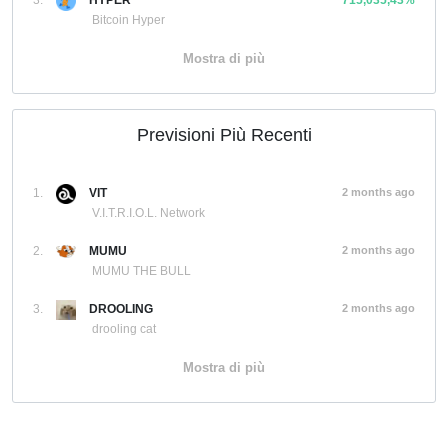
Bitcoin Hyper
Mostra di più
Previsioni Più Recenti
1.
VIT
2 months ago
V.I.T.R.I.O.L. Network
2.
MUMU
2 months ago
MUMU THE BULL
3.
DROOLING
2 months ago
drooling cat
Mostra di più