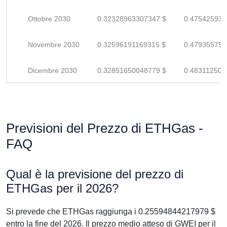
Ottobre 2030
0.32328963307347 $
0.475425930
Novembre 2030
0.32596191169315 $
0.479355752
Dicembre 2030
0.32851650048779 $
0.483112500
Previsioni del Prezzo di ETHGas -
FAQ
Qual è la previsione del prezzo di
ETHGas per il 2026?
Si prevede che ETHGas raggiunga i 0.25594844217979 $
entro la fine del 2026. Il prezzo medio atteso di GWEI per il