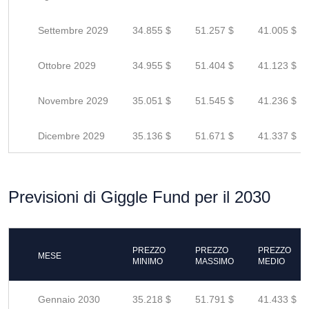
Settembre 2029
34.855 $
51.257 $
41.005 $
Ottobre 2029
34.955 $
51.404 $
41.123 $
Novembre 2029
35.051 $
51.545 $
41.236 $
Dicembre 2029
35.136 $
51.671 $
41.337 $
Previsioni di Giggle Fund per il 2030
PREZZO
PREZZO
PREZZO
MESE
MINIMO
MASSIMO
MEDIO
Gennaio 2030
35.218 $
51.791 $
41.433 $