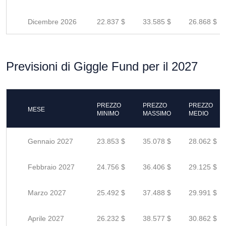
Dicembre 2026
22.837 $
33.585 $
26.868 $
Previsioni di Giggle Fund per il 2027
PREZZO
PREZZO
PREZZO
MESE
MINIMO
MASSIMO
MEDIO
Gennaio 2027
23.853 $
35.078 $
28.062 $
Febbraio 2027
24.756 $
36.406 $
29.125 $
Marzo 2027
25.492 $
37.488 $
29.991 $
Aprile 2027
26.232 $
38.577 $
30.862 $