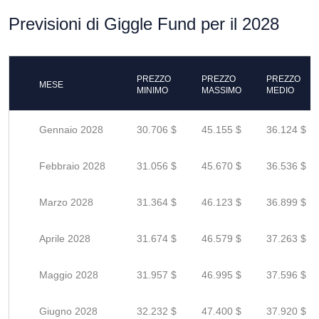
Previsioni di Giggle Fund per il 2028
PREZZO
PREZZO
PREZZO
MESE
MINIMO
MASSIMO
MEDIO
Gennaio 2028
30.706 $
45.155 $
36.124 $
Febbraio 2028
31.056 $
45.670 $
36.536 $
Marzo 2028
31.364 $
46.123 $
36.899 $
Aprile 2028
31.674 $
46.579 $
37.263 $
Maggio 2028
31.957 $
46.995 $
37.596 $
Giugno 2028
32.232 $
47.400 $
37.920 $