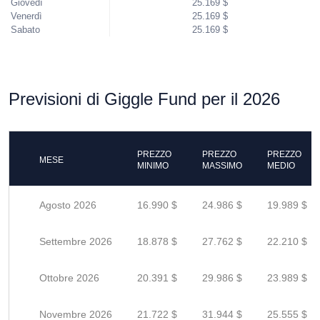
Giovedì
25.169 $
Venerdì
25.169 $
Sabato
25.169 $
Previsioni di Giggle Fund per il 2026
PREZZO
PREZZO
PREZZO
MESE
MINIMO
MASSIMO
MEDIO
Agosto 2026
16.990 $
24.986 $
19.989 $
Settembre 2026
18.878 $
27.762 $
22.210 $
Ottobre 2026
20.391 $
29.986 $
23.989 $
Novembre 2026
21.722 $
31.944 $
25.555 $