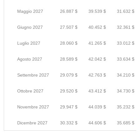
Maggio 2027
26.887 $
39.539 $
31.632 $
Giugno 2027
27.507 $
40.452 $
32.361 $
Luglio 2027
28.060 $
41.265 $
33.012 $
Agosto 2027
28.589 $
42.042 $
33.634 $
Settembre 2027
29.079 $
42.763 $
34.210 $
Ottobre 2027
29.520 $
43.412 $
34.730 $
Novembre 2027
29.947 $
44.039 $
35.232 $
Dicembre 2027
30.332 $
44.606 $
35.685 $