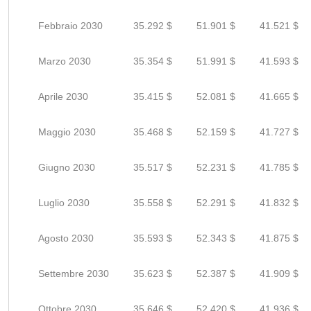
Febbraio 2030
35.292 $
51.901 $
41.521 $
Marzo 2030
35.354 $
51.991 $
41.593 $
Aprile 2030
35.415 $
52.081 $
41.665 $
Maggio 2030
35.468 $
52.159 $
41.727 $
Giugno 2030
35.517 $
52.231 $
41.785 $
Luglio 2030
35.558 $
52.291 $
41.832 $
Agosto 2030
35.593 $
52.343 $
41.875 $
Settembre 2030
35.623 $
52.387 $
41.909 $
Ottobre 2030
35.646 $
52.420 $
41.936 $