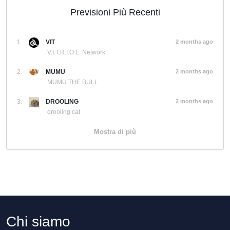
Previsioni Più Recenti
1.
VIT
2 months ago
V.I.T.R.I.O.L. Network
2.
MUMU
2 months ago
MUMU THE BULL
3.
DROOLING
2 months ago
drooling cat
Mostra di più
Chi siamo