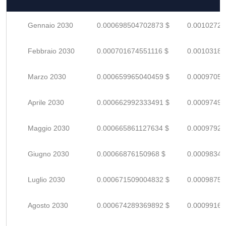
Gennaio 2030
0.000698504702873 $
0.00102721
Febbraio 2030
0.000701674551116 $
0.00103187
Marzo 2030
0.000659965040459 $
0.00097053
Aprile 2030
0.000662992333491 $
0.00097498
Maggio 2030
0.000665861127634 $
0.00097920
Giugno 2030
0.00066876150968 $
0.00098347
Luglio 2030
0.000671509004832 $
0.00098751
Agosto 2030
0.000674289369892 $
0.00099160