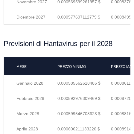
Novembre 2027
0.000569599261957 $
0.00083764
Dicembre 2027
0.000577697112779 $
0.00084955
Previsioni di Hantavirus per il 2028
MESE
PREZZO MINIMO
PREZZO MAS
Gennaio 2028
0.000585562618486 $
0.00086112
Febbraio 2028
0.000592976309469 $
0.00087202
Marzo 2028
0.000599546708623 $
0.00088168
Aprile 2028
0.000606211133226 $
0.00089148