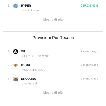
3.
HYPER
715,035,43%
Bitcoin Hyper
Mostra di più
Previsioni Più Recenti
1.
VIT
2 months ago
V.I.T.R.I.O.L. Network
2.
MUMU
2 months ago
MUMU THE BULL
3.
DROOLING
2 months ago
drooling cat
Mostra di più