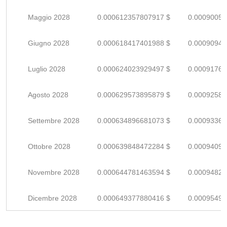
Maggio 2028
0.000612357807917 $
0.00090052
Giugno 2028
0.000618417401988 $
0.00090943
Luglio 2028
0.000624023929497 $
0.00091768
Agosto 2028
0.000629573895879 $
0.00092584
Settembre 2028
0.000634896681073 $
0.00093367
Ottobre 2028
0.000639848472284 $
0.00094095
Novembre 2028
0.000644781463594 $
0.00094820
Dicembre 2028
0.000649377880416 $
0.00095496