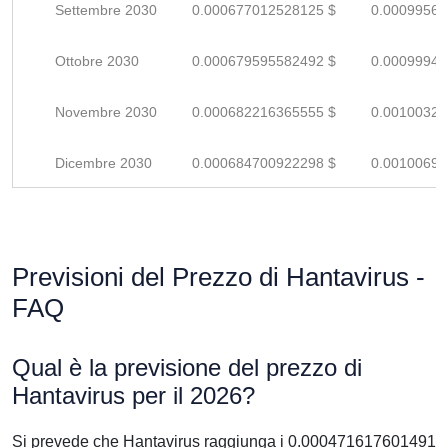
Settembre 2030
0.000677012528125 $
0.00099560
Ottobre 2030
0.000679595582492 $
0.00099940
Novembre 2030
0.000682216365555 $
0.00100325
Dicembre 2030
0.000684700922298 $
0.00100691
Previsioni del Prezzo di Hantavirus -
FAQ
Qual è la previsione del prezzo di
Hantavirus per il 2026?
Si prevede che Hantavirus raggiunga i 0.000471617601491