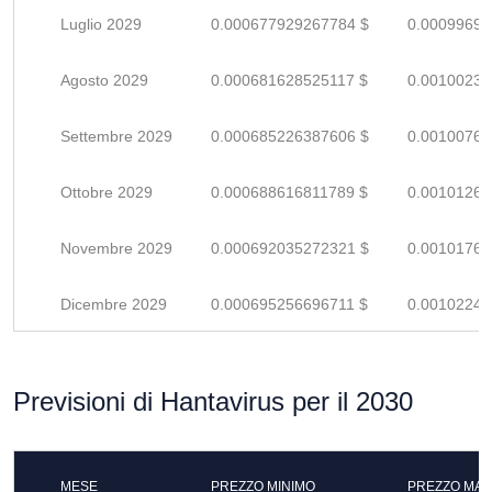
Luglio 2029
0.000677929267784 $
0.00099695
Agosto 2029
0.000681628525117 $
0.00100239
Settembre 2029
0.000685226387606 $
0.00100768
Ottobre 2029
0.000688616811789 $
0.00101267
Novembre 2029
0.000692035272321 $
0.00101769
Dicembre 2029
0.000695256696711 $
0.00102243
Previsioni di Hantavirus per il 2030
MESE
PREZZO MINIMO
PREZZO MAS