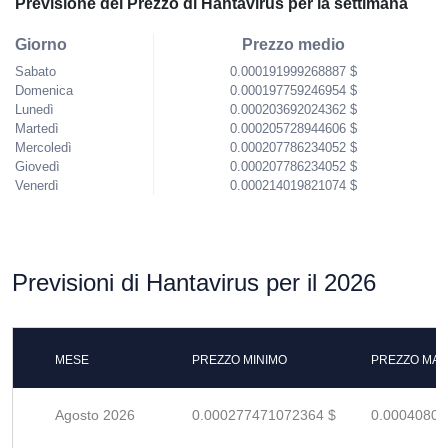
Previsione del Prezzo di Hantavirus per la settimana
Giorno
Prezzo medio
Sabato
0.000191999268887 $
Domenica
0.000197759246954 $
Lunedì
0.000203692024362 $
Martedì
0.000205728944606 $
Mercoledì
0.000207786234052 $
Giovedì
0.000207786234052 $
Venerdì
0.000214019821074 $
Previsioni di Hantavirus per il 2026
MESE
PREZZO MINIMO
PREZZO MAS
Agosto 2026
0.000277471072364 $
0.00040804