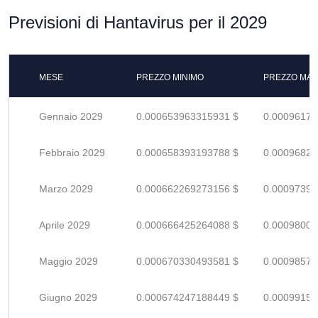
Previsioni di Hantavirus per il 2029
MESE
PREZZO MINIMO
PREZZO MAS
Gennaio 2029
0.000653963315931 $
0.00096171
Febbraio 2029
0.000658393193788 $
0.00096822
Marzo 2029
0.000662269273156 $
0.00097392
Aprile 2029
0.000666425264088 $
0.00098003
Maggio 2029
0.000670330493581 $
0.00098578
Giugno 2029
0.000674247188449 $
0.00099153