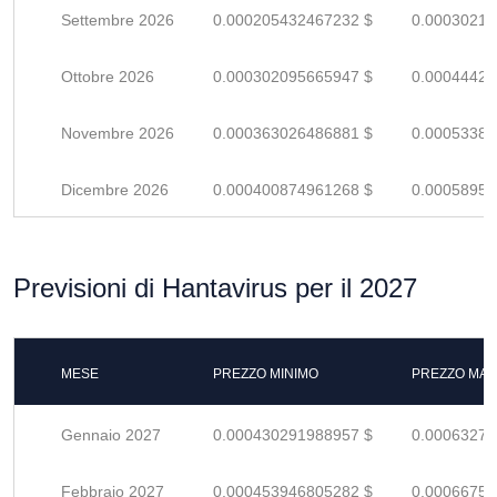
Settembre 2026
0.000205432467232 $
0.00030210
Ottobre 2026
0.000302095665947 $
0.00044425
Novembre 2026
0.000363026486881 $
0.00053386
Dicembre 2026
0.000400874961268 $
0.00058952
Previsioni di Hantavirus per il 2027
MESE
PREZZO MINIMO
PREZZO MAS
Gennaio 2027
0.000430291988957 $
0.00063278
Febbraio 2027
0.000453946805282 $
0.00066756