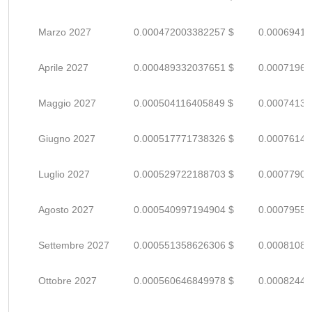
Marzo 2027
0.000472003382257 $
0.00069412
Aprile 2027
0.000489332037651 $
0.00071960
Maggio 2027
0.000504116405849 $
0.00074134
Giugno 2027
0.000517771738326 $
0.00076142
Luglio 2027
0.000529722188703 $
0.00077900
Agosto 2027
0.000540997194904 $
0.00079558
Settembre 2027
0.000551358626306 $
0.00081082
Ottobre 2027
0.000560646849978 $
0.00082448