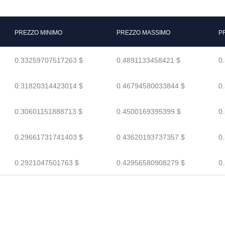
PREZZO MINIMO
PREZZO MASSIMO
P
0.33259707517263 $
0.4891133458421 $
0
0.31820314423014 $
0.46794580033844 $
0
0.30601151888713 $
0.4500169395399 $
0
0.29661731741403 $
0.43620193737357 $
0
0.2921047501763 $
0.42956580908279 $
0