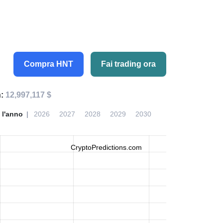
Compra HNT
Fai trading ora
h:
12,997,117 $
 l'anno
2026
2027
2028
2029
2030
CryptoPredictions.com