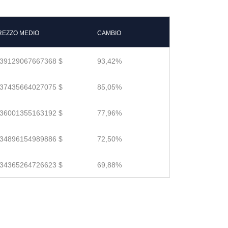
REZZO MEDIO
CAMBIO
.39129067667368 $
93,42%
.37435664027075 $
85,05%
.36001355163192 $
77,96%
.34896154989886 $
72,50%
.34365264726623 $
69,88%