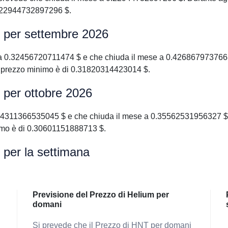
0.22944732897296 $.
m per settembre 2026
a 0.32456720711474 $ e che chiuda il mese a 0.4268679737668
l prezzo minimo è di 0.31820314423014 $.
 per ottobre 2026
.4311366535045 $ e che chiuda il mese a 0.35562531956327 $. 
imo è di 0.30601151888713 $.
 per la settimana
Previsione del Prezzo di Helium per
domani
Si prevede che il Prezzo di HNT per domani