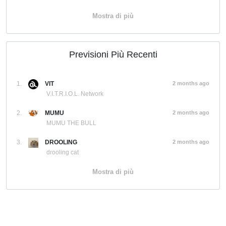
Mostra di più
Previsioni Più Recenti
1.
VIT
2 months ago
V.I.T.R.I.O.L. Network
2.
MUMU
2 months ago
MUMU THE BULL
3.
DROOLING
2 months ago
drooling cat
Mostra di più