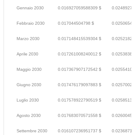
Gennaio 2030
0.016927059588309 $
0.02489273
Febbraio 2030
0.017044504798 $
0.02506544
Marzo 2030
0.017148415539304 $
0.02521825
Aprile 2030
0.017261008240012 $
0.02538383
Maggio 2030
0.017367907172542 $
0.02554103
Giugno 2030
0.017476179097883 $
0.02570026
Luglio 2030
0.017578922790519 $
0.02585135
Agosto 2030
0.017683070571558 $
0.02600451
Settembre 2030
0.016107236951737 $
0.02368711