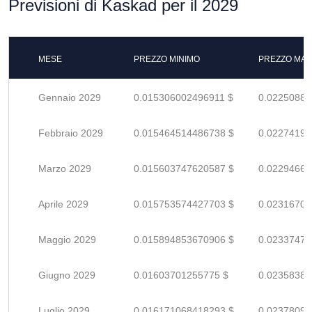
Previsioni di Kaskad per il 2029
MESE
PREZZO MINIMO
PREZZO MAS
Gennaio 2029
0.015306002496911 $
0.02250882
Febbraio 2029
0.015464514486738 $
0.02274193
Marzo 2029
0.015603747620587 $
0.02294668
Aprile 2029
0.015753574427703 $
0.02316702
Maggio 2029
0.015894853670906 $
0.02337478
Giugno 2029
0.01603701255775 $
0.02358384
Luglio 2029
0.016171068418293 $
0.02378098