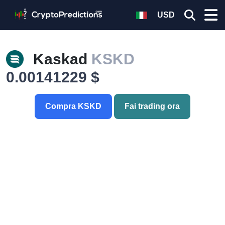
USD
Kaskad
KSKD
0.00141229 $
Compra KSKD
Fai trading ora