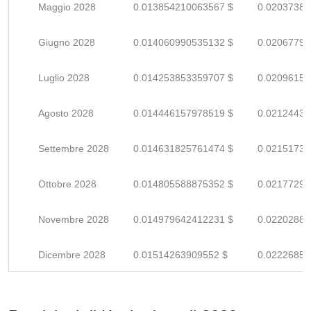
Maggio 2028
0.013854210063567 $
0.02037383
Giugno 2028
0.014060990535132 $
0.02067792
Luglio 2028
0.014253853359707 $
0.02096154
Agosto 2028
0.014446157978519 $
0.02124434
Settembre 2028
0.014631825761474 $
0.02151739
Ottobre 2028
0.014805588875352 $
0.02177292
Novembre 2028
0.014979642412231 $
0.02202888
Dicembre 2028
0.01514263909552 $
0.02226858