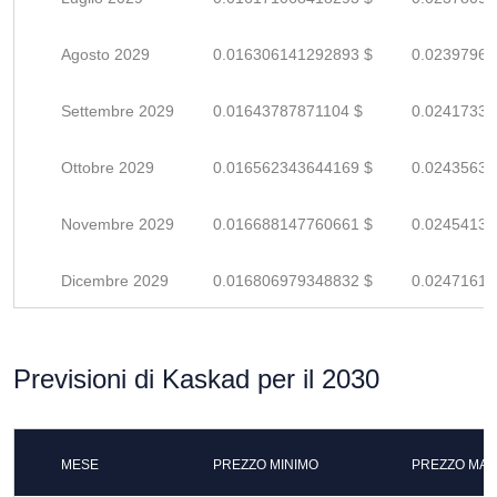
Agosto 2029
0.016306141292893 $
0.02397961
Settembre 2029
0.01643787871104 $
0.02417335
Ottobre 2029
0.016562343644169 $
0.02435638
Novembre 2029
0.016688147760661 $
0.02454139
Dicembre 2029
0.016806979348832 $
0.02471614
Previsioni di Kaskad per il 2030
MESE
PREZZO MINIMO
PREZZO MAS