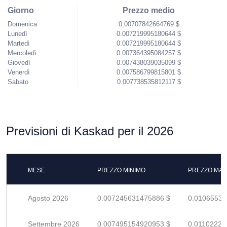
Giorno
Prezzo medio
Domenica
0.00707842664769 $
Lunedì
0.007219995180644 $
Martedì
0.007219995180644 $
Mercoledì
0.007364395084257 $
Giovedì
0.007438039035099 $
Venerdì
0.007586799815801 $
Sabato
0.007738535812117 $
Previsioni di Kaskad per il 2026
MESE
PREZZO MINIMO
PREZZO MAS
Agosto 2026
0.007245631475886 $
0.01065534
Settembre 2026
0.007495154920953 $
0.01102228