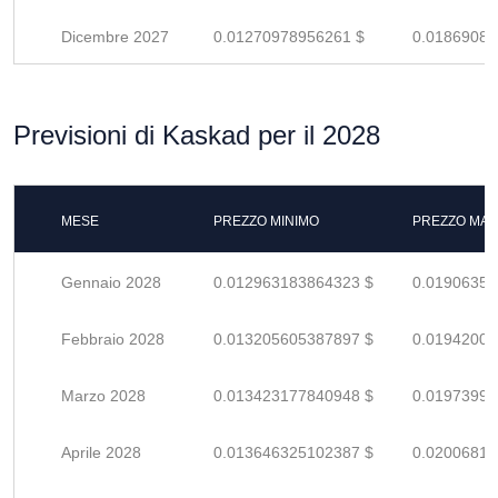
Dicembre 2027
0.01270978956261 $
0.01869086
Previsioni di Kaskad per il 2028
MESE
PREZZO MINIMO
PREZZO MAS
Gennaio 2028
0.012963183864323 $
0.01906350
Febbraio 2028
0.013205605387897 $
0.01942000
Marzo 2028
0.013423177840948 $
0.01973996
Aprile 2028
0.013646325102387 $
0.02006812