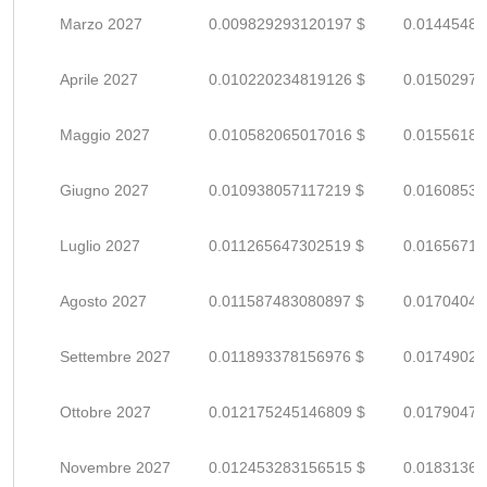
Marzo 2027
0.009829293120197 $
0.01445484
Aprile 2027
0.010220234819126 $
0.01502975
Maggio 2027
0.010582065017016 $
0.01556186
Giugno 2027
0.010938057117219 $
0.01608537
Luglio 2027
0.011265647302519 $
0.01656712
Agosto 2027
0.011587483080897 $
0.01704041
Settembre 2027
0.011893378156976 $
0.01749026
Ottobre 2027
0.012175245146809 $
0.01790477
Novembre 2027
0.012453283156515 $
0.01831365