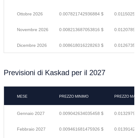
Ottobre 2026
0.007821742936884 $
0.01150256
Novembre 2026
0.008213687053816 $
0.01207895
Dicembre 2026
0.008618016228263 $
0.01267355
Previsioni di Kaskad per il 2027
MESE
PREZZO MINIMO
PREZZO MAS
Gennaio 2027
0.009042634035458 $
0.01329799
Febbraio 2027
0.009461681475926 $
0.01391423