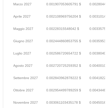
Marzo 2027
0.001907053605791 $
0.00280449
Aprile 2027
0.002108969756204 $
0.00310142
Maggio 2027
0.00228315548042 $
0.00335758
Giugno 2027
0.002444860853755 $
0.00359538
Luglio 2027
0.002586720654722 $
0.00380400
Agosto 2027
0.002720725259352 $
0.00400106
Settembre 2027
0.002843962878222 $
0.00418229
Ottobre 2027
0.002954499789259 $
0.00434485
Novembre 2027
0.003061103435178 $
0.00450162