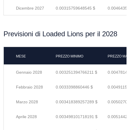
Dicembre 2027
0.00315759648545 $
0.00464352
Previsioni di Loaded Lions per il 2028
MESE
PREZZO MINIMO
PREZZO MAS
Gennaio 2028
0.003251394766211 $
0.00478146
Febbraio 2028
0.0033398860446 $
0.00491159
Marzo 2028
0.003418389257289 $
0.00502704
Aprile 2028
0.003498101718191 $
0.00514426