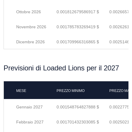
Ottobre 2026
0.001812679586917 $
0.00266570
Novembre 2026
0.001785783269419 $
0.00262615
Dicembre 2026
0.001709966316865 $
0.00251465
Previsioni di Loaded Lions per il 2027
MESE
PREZZO MINIMO
PREZZO MAS
Gennaio 2027
0.001548764827888 $
0.00227759
Febbraio 2027
0.001701432303085 $
0.00250210