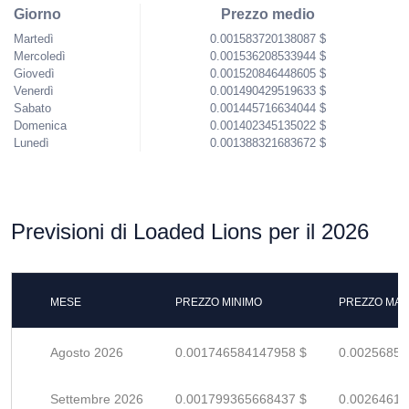
Giorno
Prezzo medio
Martedì
0.001583720138087 $
Mercoledì
0.001536208533944 $
Giovedì
0.001520846448605 $
Venerdì
0.001490429519633 $
Sabato
0.001445716634044 $
Domenica
0.001402345135022 $
Lunedì
0.001388321683672 $
Previsioni di Loaded Lions per il 2026
MESE
PREZZO MINIMO
PREZZO MAS
Agosto 2026
0.001746584147958 $
0.00256850
Settembre 2026
0.001799365668437 $
0.00264612