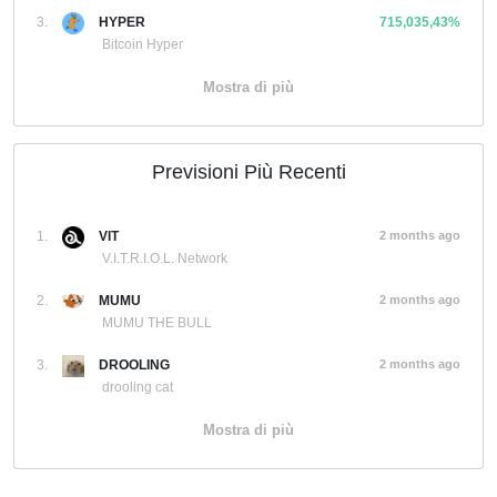
3.
HYPER
715,035,43%
Bitcoin Hyper
Mostra di più
Previsioni Più Recenti
1.
VIT
2 months ago
V.I.T.R.I.O.L. Network
2.
MUMU
2 months ago
MUMU THE BULL
3.
DROOLING
2 months ago
drooling cat
Mostra di più