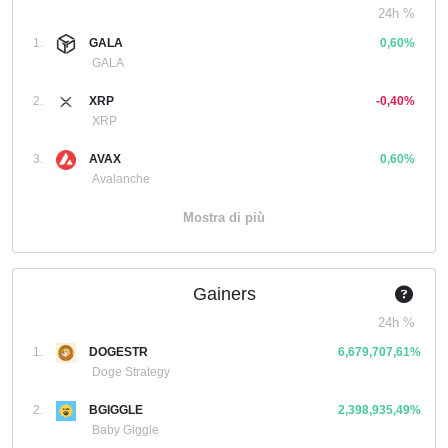
24h %
1.
GALA
0,60%
GALA
2.
XRP
-0,40%
XRP
3.
AVAX
0,60%
Avalanche
Mostra di più
Gainers
24h %
1.
DOGESTR
6,679,707,61%
Doge Strategy
2.
BGIGGLE
2,398,935,49%
Baby Giggle