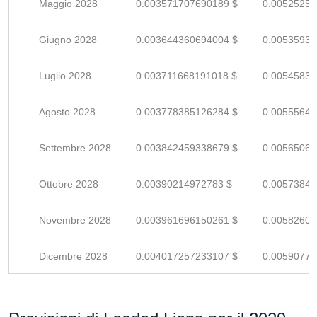
Maggio 2028
0.003571707690189 $
0.00525251
Giugno 2028
0.003644360694004 $
0.00535935
Luglio 2028
0.003711668191018 $
0.00545833
Agosto 2028
0.003778385126284 $
0.00555644
Settembre 2028
0.003842459338679 $
0.00565067
Ottobre 2028
0.00390214972783 $
0.00573845
Novembre 2028
0.003961696150261 $
0.00582602
Dicembre 2028
0.004017257233107 $
0.00590773