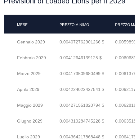
Previsioni di Loaded Lions per il 2029
MESE
PREZZO MINIMO
PREZZO MAS
Gennaio 2029
0.004072762901266 $
0.00598935
Febbraio 2029
0.00412646139125 $
0.00606832
Marzo 2029
0.004173509680499 $
0.00613751
Aprile 2029
0.004224022427541 $
0.00621179
Maggio 2029
0.004271551820794 $
0.00628169
Giugno 2029
0.004319284745228 $
0.00635188
Luglio 2029
0.004364217868448 $
0.00641796