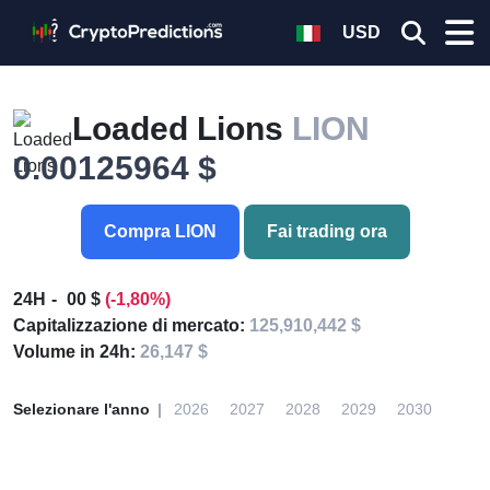
USD
Loaded Lions
LION
0.00125964 $
Compra LION
Fai trading ora
24H
00 $
(-1,80%)
Capitalizzazione di mercato:
125,910,442 $
Volume in 24h:
26,147 $
Selezionare l'anno
2026
2027
2028
2029
2030