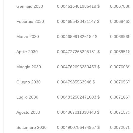
Gennaio 2030
0.004616401985419 $
0.00678882
Febbraio 2030
0.004655423421147 $
0.00684621
Marzo 2030
0.00468991826182 $
0.00689693
Aprile 2030
0.004727265295151 $
0.00695186
Maggio 2030
0.004762696280453 $
0.00700396
Giugno 2030
0.0047985563948 $
0.00705670
Luglio 2030
0.004832562471003 $
0.00710670
Agosto 2030
0.004867011330443 $
0.00715736
Settembre 2030
0.004900786474957 $
0.00720703