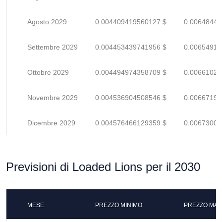
Agosto 2029
0.004409419560127 $
0.00648444
Settembre 2029
0.004453439741956 $
0.00654917
Ottobre 2029
0.004494974358709 $
0.00661025
Novembre 2029
0.004536904508546 $
0.00667191
Dicembre 2029
0.004576466129359 $
0.00673009
Previsioni di Loaded Lions per il 2030
MESE
PREZZO MINIMO
PREZZO MAS