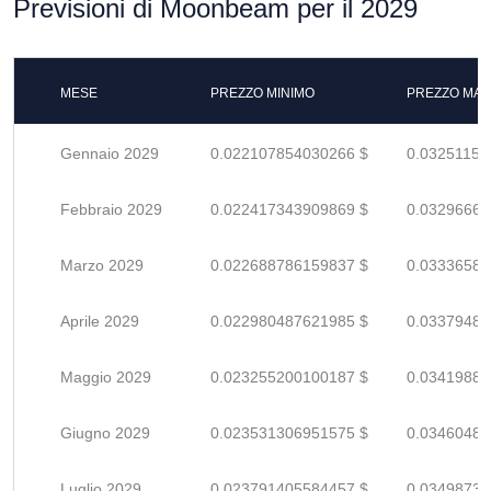
Previsioni di Moonbeam per il 2029
MESE
PREZZO MINIMO
PREZZO MAS
Gennaio 2029
0.022107854030266 $
0.03251155
Febbraio 2029
0.022417343909869 $
0.03296668
Marzo 2029
0.022688786159837 $
0.03336586
Aprile 2029
0.022980487621985 $
0.03379483
Maggio 2029
0.023255200100187 $
0.03419882
Giugno 2029
0.023531306951575 $
0.03460486
Luglio 2029
0.023791405584457 $
0.03498736