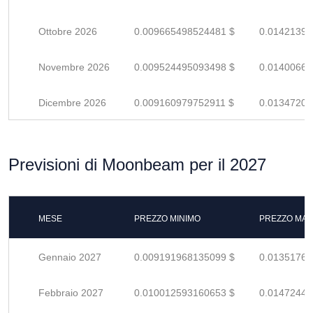
Ottobre 2026
0.009665498524481 $
0.01421396
Novembre 2026
0.009524495093498 $
0.01400661
Dicembre 2026
0.009160979752911 $
0.01347202
Previsioni di Moonbeam per il 2027
MESE
PREZZO MINIMO
PREZZO MAS
Gennaio 2027
0.009191968135099 $
0.01351760
Febbraio 2027
0.010012593160653 $
0.01472440