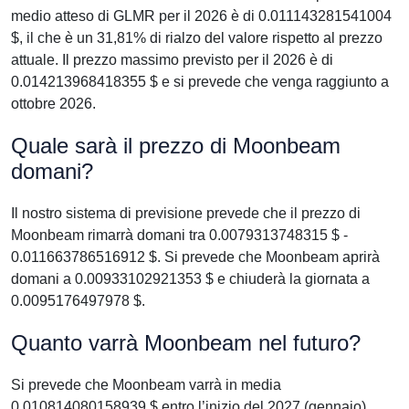
medio atteso di GLMR per il 2026 è di 0.011143281541004
$, il che è un 31,81% di rialzo del valore rispetto al prezzo
attuale. Il prezzo massimo previsto per il 2026 è di
0.014213968418355 $ e si prevede che venga raggiunto a
ottobre 2026.
Quale sarà il prezzo di Moonbeam
domani?
Il nostro sistema di previsione prevede che il prezzo di
Moonbeam rimarrà domani tra 0.0079313748315 $ -
0.011663786516912 $. Si prevede che Moonbeam aprirà
domani a 0.00933102921353 $ e chiuderà la giornata a
0.0095176497978 $.
Quanto varrà Moonbeam nel futuro?
Si prevede che Moonbeam varrà in media
0.010814080158939 $ entro l’inizio del 2027 (gennaio).