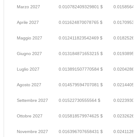
Marzo 2027
0.010782409329801 $
0.01585648
Aprile 2027
0.011624870078765 $
0.01709539
Maggio 2027
0.012411823542469 $
0.01825268
Giugno 2027
0.013184871653215 $
0.01938951
Luglio 2027
0.013891507770584 $
0.02042868
Agosto 2027
0.014579594707081 $
0.02144058
Settembre 2027
0.01522730555564 $
0.02239309
Ottobre 2027
0.015818579974625 $
0.02326261
Novembre 2027
0.016396707658431 $
0.02411280