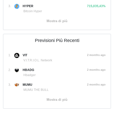
3.
HYPER
715,035,43%
Bitcoin Hyper
Mostra di più
Previsioni Più Recenti
1.
VIT
2 months ago
V.I.T.R.I.O.L. Network
2.
HBADG
2 months ago
Hbadger
3.
MUMU
2 months ago
MUMU THE BULL
Mostra di più