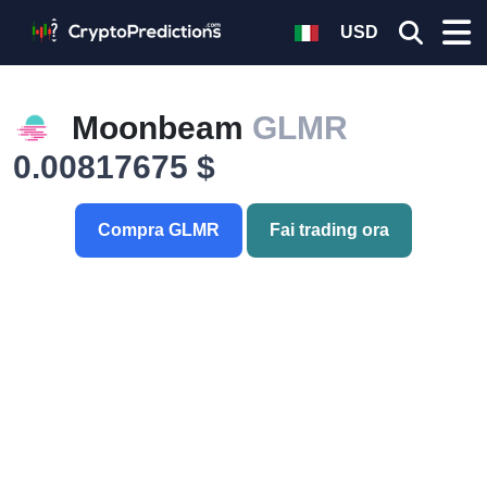
USD
Moonbeam
GLMR
0.00817675 $
Compra GLMR
Fai trading ora