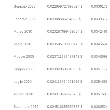
Gennaio 2030
0.022859727697094 $
0.03361724
Febbraio 2030
0.02308686254322 $
0.03395126
Marzo 2030
0.023287699479504 $
0.03424661
Aprile 2030
0.023505193850179 $
0.03456646
Maggio 2030
0.023711577497143 $
0.03486996
Giugno 2030
0.02392050634036 $
0.03517721
Luglio 2030
0.024118674091063 $
0.03546863
Agosto 2030
0.02431946147376 $
0.03576391
Settembre 2030
0.024516359350565 $
0.03605346