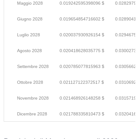
Maggio 2028
0.019242595398096 $
0.02829793
Giugno 2028
0.019654854716602 $
0.02890419
Luglio 2028
0.020037930926154 $
0.02946754
Agosto 2028
0.020418628035775 $
0.03002739
Settembre 2028
0.020785077815963 $
0.03056629
Ottobre 2028
0.021127122372517 $
0.03106929
Novembre 2028
0.021468926148258 $
0.03157195
Dicembre 2028
0.021788335810473 $
0.03204167