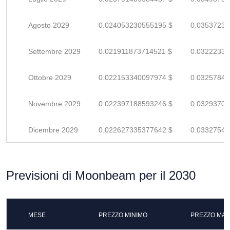
Agosto 2029
0.024053230555195 $
0.03537239
Settembre 2029
0.021911873714521 $
0.03222334
Ottobre 2029
0.022153340097974 $
0.03257844
Novembre 2029
0.022397188593246 $
0.03293704
Dicembre 2029
0.022627335377642 $
0.03327549
Previsioni di Moonbeam per il 2030
MESE
PREZZO MINIMO
PREZZO MAS