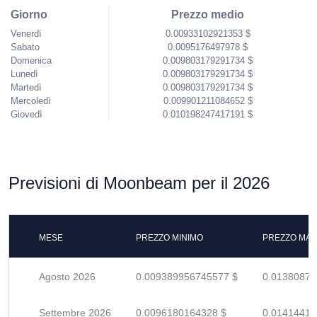
Giorno
Prezzo medio
Venerdì
0.00933102921353 $
Sabato
0.0095176497978 $
Domenica
0.009803179291734 $
Lunedì
0.009803179291734 $
Martedì
0.009803179291734 $
Mercoledì
0.009901211084652 $
Giovedì
0.010198247417191 $
Previsioni di Moonbeam per il 2026
MESE
PREZZO MINIMO
PREZZO MAS
Agosto 2026
0.009389956745577 $
0.01380875
Settembre 2026
0.0096180164328 $
0.01414414