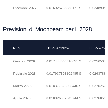
Dicembre 2027
0.016925758285171 $
0.02489082
Previsioni di Moonbeam per il 2028
MESE
PREZZO MINIMO
PREZZO MAS
Gennaio 2028
0.017444569518651 $
0.02565377
Febbraio 2028
0.017937598102485 $
0.02637882
Marzo 2028
0.018377525265446 $
0.02702577
Aprile 2028
0.018826392643744 $
0.02768587