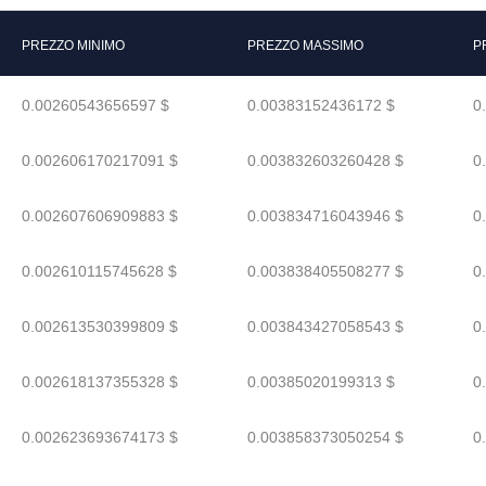
PREZZO MINIMO
PREZZO MASSIMO
P
0.00260543656597 $
0.00383152436172 $
0
0.002606170217091 $
0.003832603260428 $
0
0.002607606909883 $
0.003834716043946 $
0
0.002610115745628 $
0.003838405508277 $
0
0.002613530399809 $
0.003843427058543 $
0
0.002618137355328 $
0.00385020199313 $
0
0.002623693674173 $
0.003858373050254 $
0