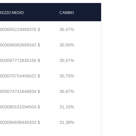
REZZO MEDIO
CAMBIO
.003065219489376 $
30,47%
.003066082608342 $
30,50%
.003067772835156 $
30,57%
.003070724406622 $
30,70%
.003074741646834 $
30,87%
.003080161594504 $
31,10%
.003086698440203 $
31,38%