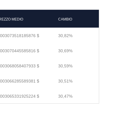
REZZO MEDIO
CAMBIO
.003073518185876 $
30,82%
.003070445585816 $
30,69%
.003068058407933 $
30,59%
.003066285589381 $
30,51%
.003065331925224 $
30,47%