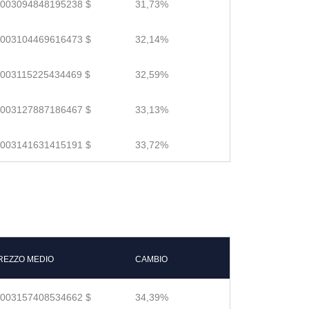
.003094848195238 $
31,73%
.003104469616473 $
32,14%
.003115225434469 $
32,59%
.003127887186467 $
33,13%
.003141631415191 $
33,72%
REZZO MEDIO
CAMBIO
.003157408534662 $
34,39%