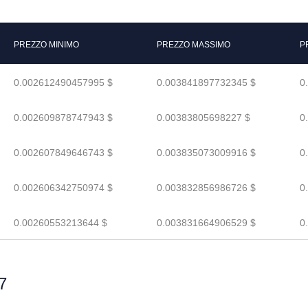
PREZZO MINIMO
PREZZO MASSIMO
P
0.002612490457995 $
0.003841897732345 $
0
0.002609878747943 $
0.00383805698227 $
0
0.002607849646743 $
0.003835073009916 $
0
0.002606342750974 $
0.003832856986726 $
0
0.00260553213644 $
0.003831664906529 $
0
7