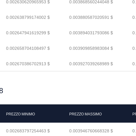
0.002630620965953 $
0.003868560244048 $
0
0.002638799174002 $
0.003880587020591 $
0
0.002647941619299 $
0.003894031793086 $
0
0.002658704108497 $
0.003909858983084 $
0
0.002670386702913 $
0.003927039268989 $
0
8
PREZZO MINIMO
PREZZO MASSIMO
P
0.002683797254463 $
0.003946760668328 $
0