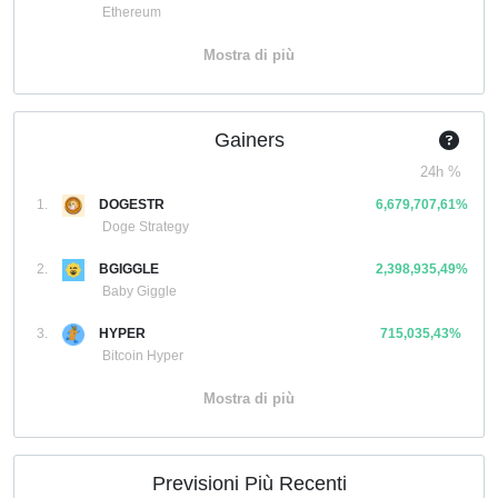
Ethereum
Mostra di più
Gainers
24h %
1.
DOGESTR
6,679,707,61%
Doge Strategy
2.
BGIGGLE
2,398,935,49%
Baby Giggle
3.
HYPER
715,035,43%
Bitcoin Hyper
Mostra di più
Previsioni Più Recenti