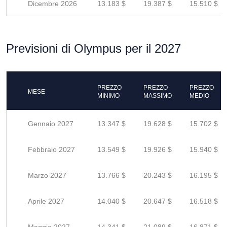
Dicembre 2026
13.183 $
19.387 $
15.510 $
Previsioni di Olympus per il 2027
PREZZO
PREZZO
PREZZO
MESE
MINIMO
MASSIMO
MEDIO
Gennaio 2027
13.347 $
19.628 $
15.702 $
Febbraio 2027
13.549 $
19.926 $
15.940 $
Marzo 2027
13.766 $
20.243 $
16.195 $
Aprile 2027
14.040 $
20.647 $
16.518 $