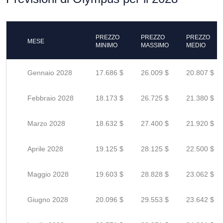
PREZZO
PREZZO
PREZZO
MESE
MINIMO
MASSIMO
MEDIO
Gennaio 2028
17.686 $
26.009 $
20.807 $
Febbraio 2028
18.173 $
26.725 $
21.380 $
Marzo 2028
18.632 $
27.400 $
21.920 $
Aprile 2028
19.125 $
28.125 $
22.500 $
Maggio 2028
19.603 $
28.828 $
23.062 $
Giugno 2028
20.096 $
29.553 $
23.642 $