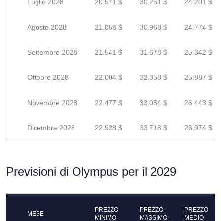
Luglio 2028
20.571 $
30.251 $
24.201 $
Agosto 2028
21.058 $
30.968 $
24.774 $
Settembre 2028
21.541 $
31.678 $
25.342 $
Ottobre 2028
22.004 $
32.358 $
25.887 $
Novembre 2028
22.477 $
33.054 $
26.443 $
Dicembre 2028
22.928 $
33.718 $
26.974 $
Previsioni di Olympus per il 2029
PREZZO
PREZZO
PREZZO
MESE
MINIMO
MASSIMO
MEDIO