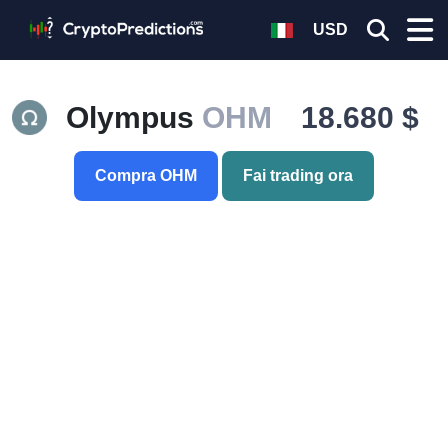
USD
Olympus
OHM
18.680 $
Compra OHM
Fai trading ora