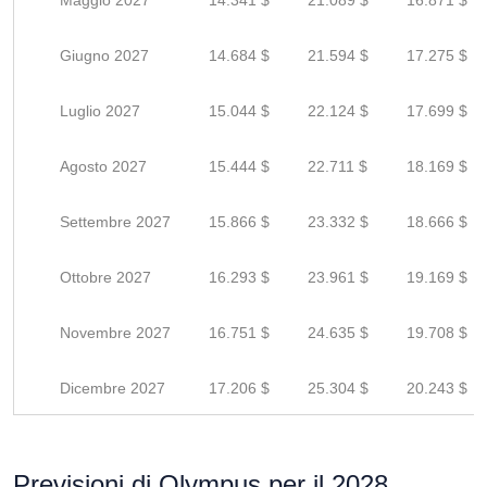
Maggio 2027
14.341 $
21.089 $
16.871 $
Giugno 2027
14.684 $
21.594 $
17.275 $
Luglio 2027
15.044 $
22.124 $
17.699 $
Agosto 2027
15.444 $
22.711 $
18.169 $
Settembre 2027
15.866 $
23.332 $
18.666 $
Ottobre 2027
16.293 $
23.961 $
19.169 $
Novembre 2027
16.751 $
24.635 $
19.708 $
Dicembre 2027
17.206 $
25.304 $
20.243 $
Previsioni di Olympus per il 2028