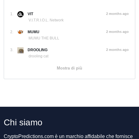
1.
VIT
2 months ago
V.I.T.R.I.O.L. Network
2.
MUMU
2 months ago
MUMU THE BULL
3.
DROOLING
2 months ago
drooling cat
Mostra di più
Chi siamo
CryptoPredictions.com è un marchio affidabile che fornisce