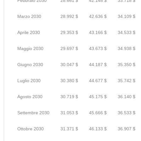
Febbraio 2030
28.661 $
42.148 $
33.718 $
Marzo 2030
28.992 $
42.636 $
34.109 $
Aprile 2030
29.353 $
43.166 $
34.533 $
Maggio 2030
29.697 $
43.673 $
34.938 $
Giugno 2030
30.047 $
44.187 $
35.350 $
Luglio 2030
30.380 $
44.677 $
35.742 $
Agosto 2030
30.719 $
45.175 $
36.140 $
Settembre 2030
31.053 $
45.666 $
36.533 $
Ottobre 2030
31.371 $
46.133 $
36.907 $