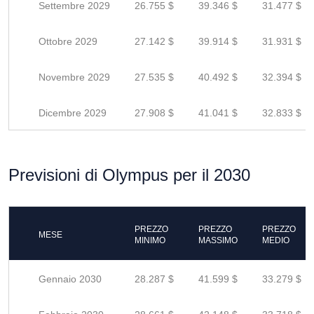
Settembre 2029
26.755 $
39.346 $
31.477 $
Ottobre 2029
27.142 $
39.914 $
31.931 $
Novembre 2029
27.535 $
40.492 $
32.394 $
Dicembre 2029
27.908 $
41.041 $
32.833 $
Previsioni di Olympus per il 2030
PREZZO
PREZZO
PREZZO
MESE
MINIMO
MASSIMO
MEDIO
Gennaio 2030
28.287 $
41.599 $
33.279 $