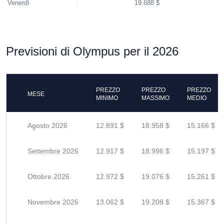
Venerdì
19.688 $
Previsioni di Olympus per il 2026
PREZZO
PREZZO
PREZZO
MESE
MINIMO
MASSIMO
MEDIO
Agosto 2026
12.891 $
18.958 $
15.166 $
Settembre 2026
12.917 $
18.996 $
15.197 $
Ottobre 2026
12.972 $
19.076 $
15.261 $
Novembre 2026
13.062 $
19.208 $
15.367 $