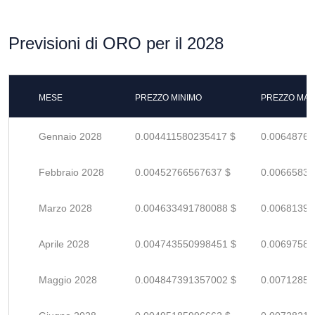
Previsioni di ORO per il 2028
MESE
PREZZO MINIMO
PREZZO MAS
Gennaio 2028
0.004411580235417 $
0.00648761
Febbraio 2028
0.00452766567637 $
0.00665833
Marzo 2028
0.004633491780088 $
0.00681395
Aprile 2028
0.004743550998451 $
0.00697581
Maggio 2028
0.004847391357002 $
0.00712851