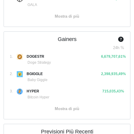
GALA
Mostra di più
Gainers
24h %
1.
DOGESTR
6,679,707,61%
Doge Strategy
2.
BGIGGLE
2,398,935,49%
Baby Giggle
3.
HYPER
715,035,43%
Bitcoin Hyper
Mostra di più
Previsioni Più Recenti