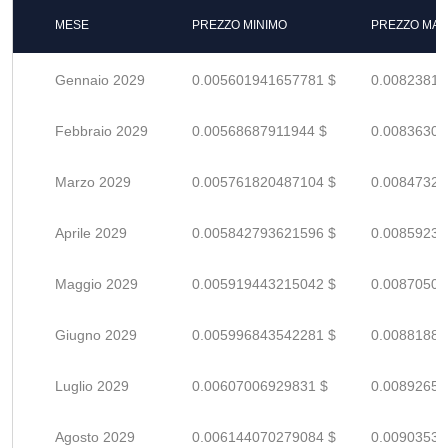
MESE
PREZZO MINIMO
PREZZO MAS
Gennaio 2029
0.005601941657781 $
0.00823814
Febbraio 2029
0.00568687911944 $
0.00836305
Marzo 2029
0.005761820487104 $
0.00847326
Aprile 2029
0.005842793621596 $
0.00859234
Maggio 2029
0.005919443215042 $
0.00870506
Giugno 2029
0.005996843542281 $
0.00881888
Luglio 2029
0.00607006929831 $
0.00892657
Agosto 2029
0.006144070279084 $
0.00903539