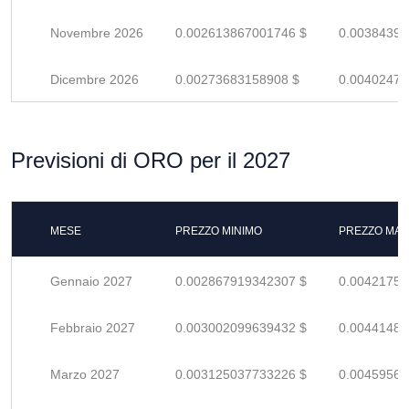
Novembre 2026
0.002613867001746 $
0.00384392
Dicembre 2026
0.00273683158908 $
0.00402475
Previsioni di ORO per il 2027
MESE
PREZZO MINIMO
PREZZO MAS
Gennaio 2027
0.002867919342307 $
0.00421752
Febbraio 2027
0.003002099639432 $
0.00441485
Marzo 2027
0.003125037733226 $
0.00459564