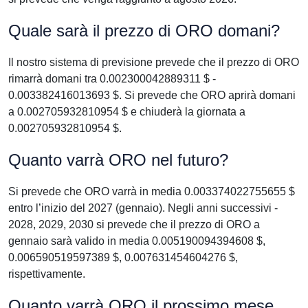
Quale sarà il prezzo di ORO domani?
Il nostro sistema di previsione prevede che il prezzo di ORO
rimarrà domani tra 0.002300042889311 $ -
0.003382416013693 $. Si prevede che ORO aprirà domani
a 0.002705932810954 $ e chiuderà la giornata a
0.002705932810954 $.
Quanto varrà ORO nel futuro?
Si prevede che ORO varrà in media 0.003374022755655 $
entro l’inizio del 2027 (gennaio). Negli anni successivi -
2028, 2029, 2030 si prevede che il prezzo di ORO a
gennaio sarà valido in media 0.005190094394608 $,
0.006590519597389 $, 0.007631454604276 $,
rispettivamente.
Quanto varrà ORO il prossimo mese