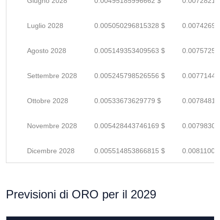
Giugno 2028
0.00495185996662 $
0.00728214
Luglio 2028
0.005050296815328 $
0.00742690
Agosto 2028
0.005149353409563 $
0.00757257
Settembre 2028
0.005245798526556 $
0.00771440
Ottobre 2028
0.00533673629779 $
0.00784814
Novembre 2028
0.005428443746169 $
0.00798300
Dicembre 2028
0.005514853866815 $
0.00811007
Previsioni di ORO per il 2029