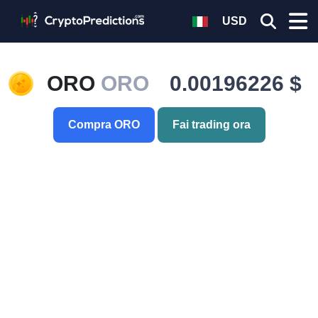
USD
ORO
ORO
0.00196226 $
Compra ORO
Fai trading ora