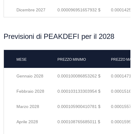
Dicembre 2027
0.000096951657932 $
0.00014257
Previsioni di PEAKDEFI per il 2028
MESE
PREZZO MINIMO
PREZZO MAS
Gennaio 2028
0.000100086853262 $
0.00014718
Febbraio 2028
0.000103133303954 $
0.00015166
Marzo 2028
0.000105900410781 $
0.00015573
Aprile 2028
0.000108765685011 $
0.00015994