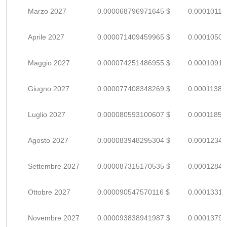
Marzo 2027
0.000068796971645 $
0.00010117
Aprile 2027
0.000071409459965 $
0.00010501
Maggio 2027
0.000074251486955 $
0.00010919
Giugno 2027
0.000077408348269 $
0.00011383
Luglio 2027
0.000080593100607 $
0.00011851
Agosto 2027
0.000083948295304 $
0.00012345
Settembre 2027
0.000087315170535 $
0.00012840
Ottobre 2027
0.000090547570116 $
0.00013315
Novembre 2027
0.000093838941987 $
0.00013799