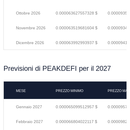
Ottobre 2026
0.000063627557328 $
0.00009356
Novembre 2026
0.000063519681604 $
0.00009341
Dicembre 2026
0.000063992993937 $
0.00009410
Previsioni di PEAKDEFI per il 2027
MESE
PREZZO MINIMO
PREZZO MAS
Gennaio 2027
0.000065099512957 $
0.00009573
Febbraio 2027
0.000066804022117 $
0.00009824