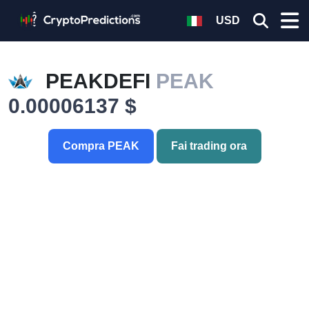
USD
PEAKDEFI
PEAK
0.00006137 $
Compra PEAK
Fai trading ora