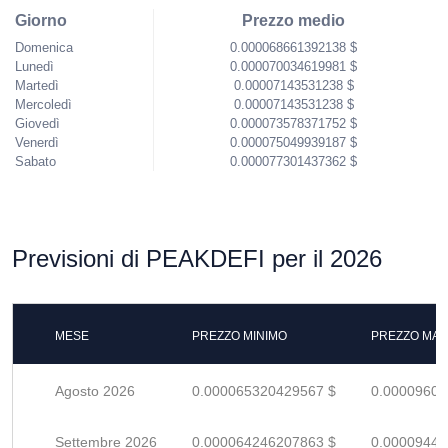
Giorno
Prezzo medio
Domenica
0.000068661392138 $
Lunedì
0.000070034619981 $
Martedì
0.00007143531238 $
Mercoledì
0.00007143531238 $
Giovedì
0.000073578371752 $
Venerdì
0.000075049939187 $
Sabato
0.000077301437362 $
Previsioni di PEAKDEFI per il 2026
MESE
PREZZO MINIMO
PREZZO MAS
Agosto 2026
0.000065320429567 $
0.00009605
Settembre 2026
0.000064246207863 $
0.00009447