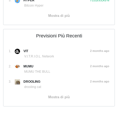
3.
HYPER
715,035,43%
Bitcoin Hyper
Mostra di più
Previsioni Più Recenti
1.
VIT
2 months ago
V.I.T.R.I.O.L. Network
2.
MUMU
2 months ago
MUMU THE BULL
3.
DROOLING
2 months ago
drooling cat
Mostra di più