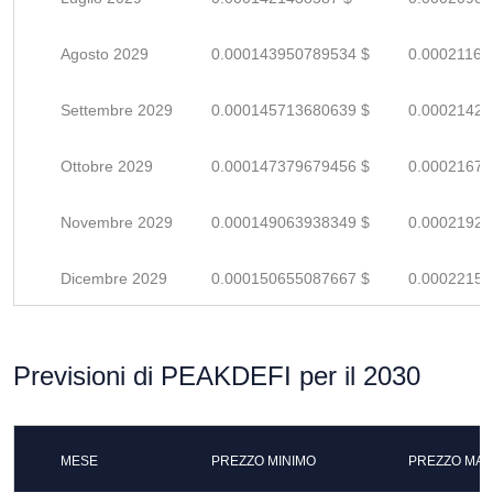
Agosto 2029
0.000143950789534 $
0.00021169
Settembre 2029
0.000145713680639 $
0.00021428
Ottobre 2029
0.000147379679456 $
0.00021673
Novembre 2029
0.000149063938349 $
0.00021921
Dicembre 2029
0.000150655087667 $
0.00022155
Previsioni di PEAKDEFI per il 2030
MESE
PREZZO MINIMO
PREZZO MAS