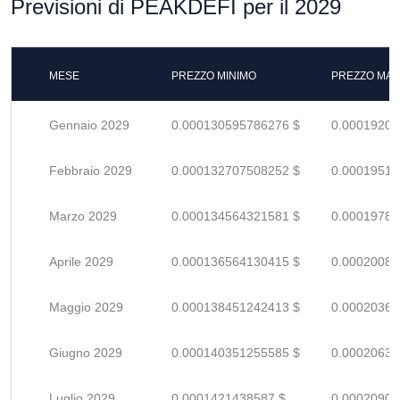
Previsioni di PEAKDEFI per il 2029
MESE
PREZZO MINIMO
PREZZO MAS
Gennaio 2029
0.000130595786276 $
0.00019205
Febbraio 2029
0.000132707508252 $
0.00019515
Marzo 2029
0.000134564321581 $
0.00019788
Aprile 2029
0.000136564130415 $
0.00020082
Maggio 2029
0.000138451242413 $
0.00020360
Giugno 2029
0.000140351255585 $
0.00020639
Luglio 2029
0.0001421438587 $
0.00020903