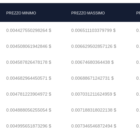
PREZZO MINIMO
PREZZO MASSIMO
P
0.004427550298264 $
0.006511103379799 $
0
0.004508061942846 $
0.006629502857126 $
0
0.004587826478178 $
0.00674680364438 $
0
0.004682964450571 $
0.00688671242731 $
0
0.004781223904972 $
0.007031211624959 $
0
0.004888056255054 $
0.007188318022138 $
0
0.004995651873296 $
0.007346546872494 $
0