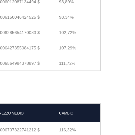
.006012087134494 $
93,89%
.006150046424525 $
98,34%
.006285654170083 $
102,72%
.006427355084175 $
107,29%
.006564984378897 $
111,72%
REZZO MEDIO
CAMBIO
.006707322741212 $
116,32%