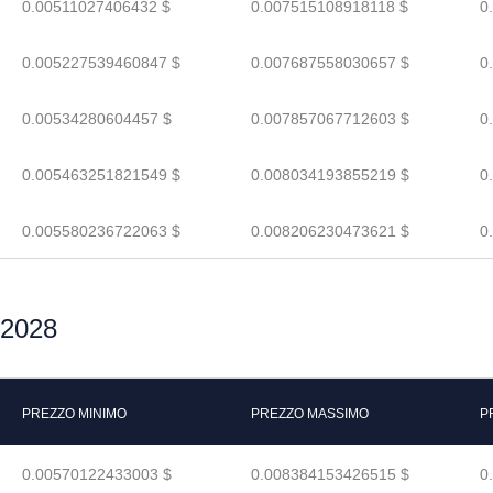
0.00511027406432 $
0.007515108918118 $
0
0.005227539460847 $
0.007687558030657 $
0
0.00534280604457 $
0.007857067712603 $
0
0.005463251821549 $
0.008034193855219 $
0
0.005580236722063 $
0.008206230473621 $
0
l 2028
PREZZO MINIMO
PREZZO MASSIMO
P
0.00570122433003 $
0.008384153426515 $
0