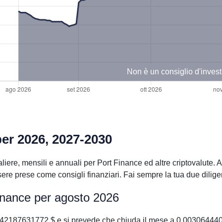
Non è un consiglio d'inves
per 2026, 2027-2030
iere, mensili e annuali per Port Finance ed altre criptovalute. A
e prese come consigli finanziari. Fai sempre la tua due diligen
Finance per agosto 2026
342187631772 $ e si prevede che chiuda il mese a 0.00306444