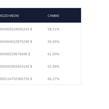
REZZO MEDIO
CAMBIO
.004905628005243 $
58,21%
.004944010975298 $
59,45%
.00499229676698 $
61,00%
.005053955654145 $
62,99%
.005124702965759 $
65,27%