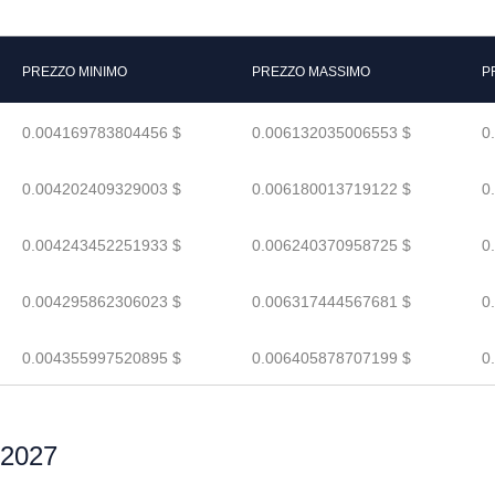
PREZZO MINIMO
PREZZO MASSIMO
P
0.004169783804456 $
0.006132035006553 $
0
0.004202409329003 $
0.006180013719122 $
0
0.004243452251933 $
0.006240370958725 $
0
0.004295862306023 $
0.006317444567681 $
0
0.004355997520895 $
0.006405878707199 $
0
l 2027