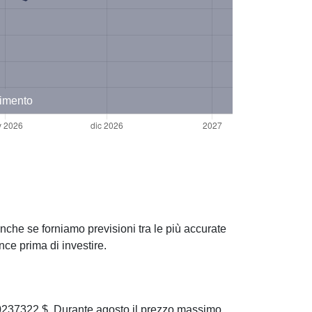
timento
nche se forniamo previsioni tra le più accurate
ce prima di investire.
0237322 $. Durante agosto il prezzo massimo