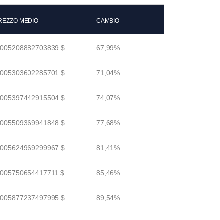
REZZO MEDIO
CAMBIO
.005208882703839 $
67,99%
.005303602285701 $
71,04%
.005397442915504 $
74,07%
.005509369941848 $
77,68%
.005624969299967 $
81,41%
.005750654417711 $
85,46%
.005877237497995 $
89,54%