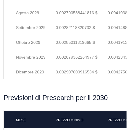
Agosto 2029
0.002790588441816 $
0.00410380
Settembre 2029
0.00282118820732 $
0.00414880
Ottobre 2029
0.00285011319665 $
0.00419134
Novembre 2029
0.002879362264977 $
0.00423435
Dicembre 2029
0.002907000916534 $
0.00427500
Previsioni di Presearch per il 2030
MESE
PREZZO MINIMO
PREZZO MAS