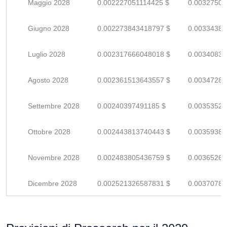
Maggio 2028
0.002227051114425 $
0.00327507
Giugno 2028
0.002273843418797 $
0.00334388
Luglio 2028
0.002317666048018 $
0.00340833
Agosto 2028
0.002361513643557 $
0.00347281
Settembre 2028
0.00240397491185 $
0.00353525
Ottobre 2028
0.002443813740443 $
0.00359384
Novembre 2028
0.002483805436759 $
0.00365265
Dicembre 2028
0.002521326587831 $
0.00370783