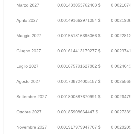
Marzo 2027
0.001433053762403 $
0.00210743
Aprile 2027
0.001491662971054 $
0.00219362
Maggio 2027
0.001551316395066 $
0.00228134
Giugno 2027
0.001614413179277 $
0.00237413
Luglio 2027
0.001675791627882 $
0.00246439
Agosto 2027
0.001738724005157 $
0.00255694
Settembre 2027
0.001800587670991 $
0.00264792
Ottobre 2027
0.00185908664447 $
0.00273395
Novembre 2027
0.001917979947707 $
0.00282055