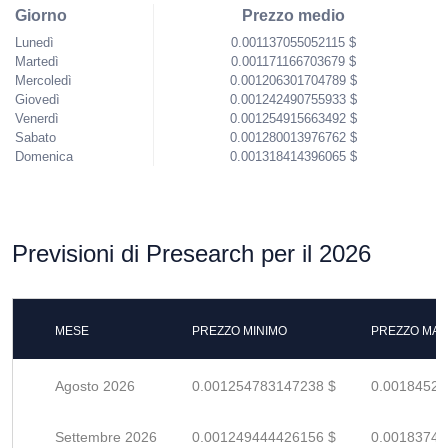
Giorno
Prezzo medio
Lunedì
0.001137055052115 $
Martedì
0.001171166703679 $
Mercoledì
0.001206301704789 $
Giovedì
0.001242490755933 $
Venerdì
0.001254915663492 $
Sabato
0.001280013976762 $
Domenica
0.001318414396065 $
Previsioni di Presearch per il 2026
MESE
PREZZO MINIMO
PREZZO MAS
Agosto 2026
0.001254783147238 $
0.00184526
Settembre 2026
0.001249444426156 $
0.00183741