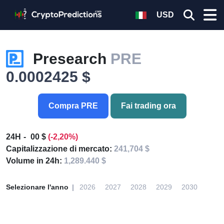
USD
Presearch
PRE
0.0002425 $
Compra PRE
Fai trading ora
24H
00 $
(-2,20%)
Capitalizzazione di mercato:
241,704 $
Volume in 24h:
1,289.440 $
Selezionare l'anno
2026
2027
2028
2029
2030