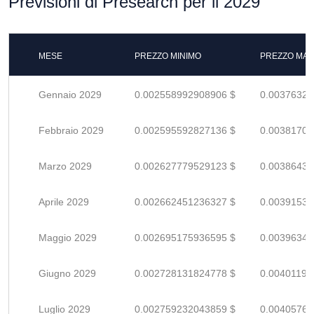
Previsioni di Presearch per il 2029
MESE
PREZZO MINIMO
PREZZO MAS
Gennaio 2029
0.002558992908906 $
0.00376322
Febbraio 2029
0.002595592827136 $
0.00381704
Marzo 2029
0.002627779529123 $
0.00386438
Aprile 2029
0.002662451236327 $
0.00391536
Maggio 2029
0.002695175936595 $
0.00396349
Giugno 2029
0.002728131824778 $
0.00401195
Luglio 2029
0.002759232043859 $
0.00405769