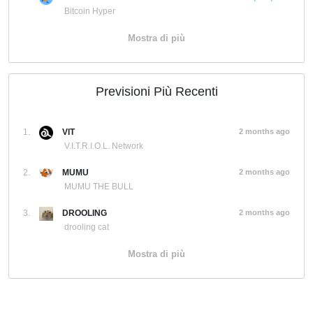
Bitcoin Hyper
Mostra di più
Previsioni Più Recenti
1.
VIT
2 months ago
V.I.T.R.I.O.L. Network
2.
MUMU
2 months ago
MUMU THE BULL
3.
DROOLING
2 months ago
drooling cat
Mostra di più