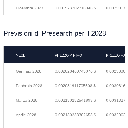
Dicembre 2027
0.001973202716046 $
0.00290176
Previsioni di Presearch per il 2028
MESE
PREZZO MINIMO
PREZZO MAS
Gennaio 2028
0.002028469743076 $
0.00298304
Febbraio 2028
0.002081911705508 $
0.00306163
Marzo 2028
0.002130282541893 $
0.00313276
Aprile 2028
0.002180238302658 $
0.00320623