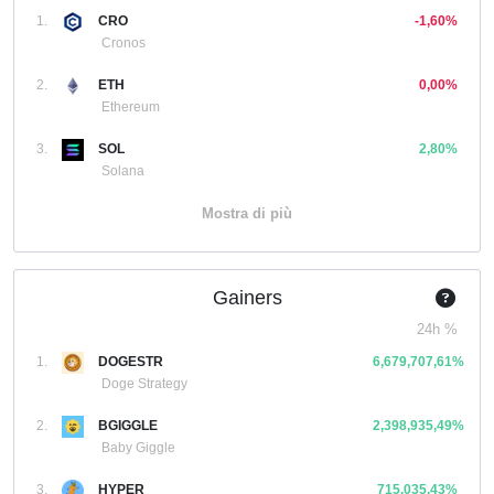
1.
CRO
-1,60%
Cronos
2.
ETH
0,00%
Ethereum
3.
SOL
2,80%
Solana
Mostra di più
Gainers
24h %
1.
DOGESTR
6,679,707,61%
Doge Strategy
2.
BGIGGLE
2,398,935,49%
Baby Giggle
3.
HYPER
715,035,43%