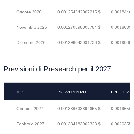
Ottobre 2026
0.001254342907215 $
0.00184462
Novembre 2026
0.001270898008754 $
0.00186896
Dicembre 2026
0.001298043091733 $
0.00190888
Previsioni di Presearch per il 2027
MESE
PREZZO MINIMO
PREZZO MAS
Gennaio 2027
0.001336633694655 $
0.00196563
Febbraio 2027
0.001384183902328 $
0.00203556