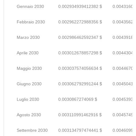
Gennaio 2030
0.002934939412382 $
0.00431608
Febbraio 2030
0.002962272988356 $
0.00435628
Marzo 2030
0.002986462592347 $
0.00439185
Aprile 2030
0.003012678857298 $
0.00443041
Maggio 2030
0.003037574056634 $
0.00446702
Giugno 2030
0.003062792991244 $
0.00450410
Luglio 2030
0.0030867274069 $
0.00453930
Agosto 2030
0.003110991462916 $
0.00457498
Settembre 2030
0.003134797474441 $
0.00460999