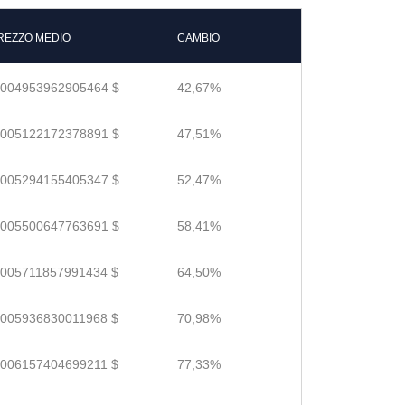
REZZO MEDIO
CAMBIO
.004953962905464 $
42,67%
.005122172378891 $
47,51%
.005294155405347 $
52,47%
.005500647763691 $
58,41%
.005711857991434 $
64,50%
.005936830011968 $
70,98%
.006157404699211 $
77,33%