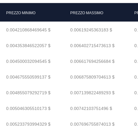
PREZZO MINIMO
PREZZO MASSIMO
P
0.004210868469645 $
0.00619245363183 $
0
0.004353846522057 $
0.006402715473613 $
0
0.004500032094545 $
0.006617694256684 $
0
0.004675550599137 $
0.006875809704613 $
0
0.004855079292719 $
0.007139822489293 $
0
0.005046305510173 $
0.00742103751496 $
0
0.005233793994329 $
0.007696755874013 $
0