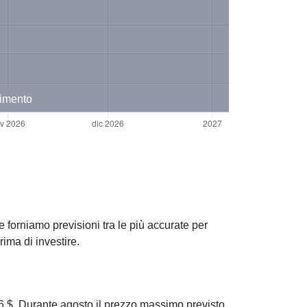
timento
 forniamo previsioni tra le più accurate per
ima di investire.
$. Durante agosto il prezzo massimo previsto