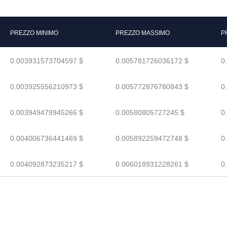
PREZZO MINIMO
PREZZO MASSIMO
P
0.003931573704597 $
0.005781726036172 $
0
0.003925556210973 $
0.005772876780843 $
0
0.003949478945266 $
0.00580805727245 $
0
0.004006736441469 $
0.005892259472748 $
0
0.004092873235217 $
0.006018931228261 $
0