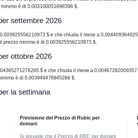
o minimo è di 0.003100051698396 $.
 per settembre 2026
 0.003925556210973 $ e che chiuda il mese a 0.0044093649255
il prezzo minimo è di 0.003925556210973 $.
per ottobre 2026
.004365271276265 $ e che chiuda il mese a 0.00467282009357 $.
 minimo è di 0.003949478945266 $.
per la settimana
Previsione del Prezzo di Rubic per
domani
Si prevede che il Prezzo di RBC per domani