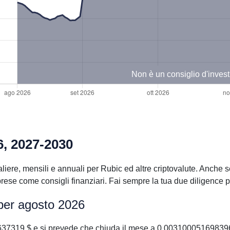
Non è un consiglio d'inves
6, 2027-2030
iere, mensili e annuali per Rubic ed altre criptovalute. Anche se
se come consigli finanziari. Fai sempre la tua due diligence pr
 per agosto 2026
37319 $ e si prevede che chiuda il mese a 0.003100051698396 