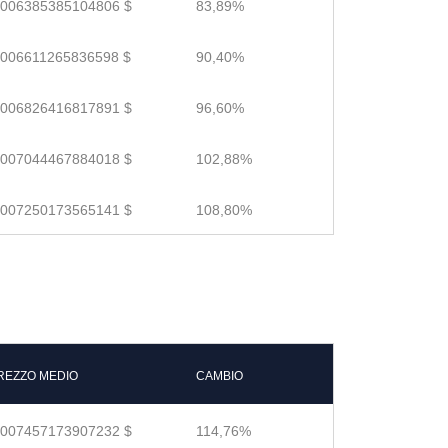
.006385385104806 $
83,89%
.006611265836598 $
90,40%
.006826416817891 $
96,60%
.007044467884018 $
102,88%
.007250173565141 $
108,80%
REZZO MEDIO
CAMBIO
.007457173907232 $
114,76%