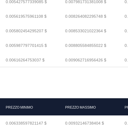
0.005427577339085 $
0.007981731381008 $
0
0.005619575961108 $
0.008264082295748 $
0
0.005802454295207 $
0.008533021022364 $
0
0.005987797701415 $
0.008805584855022 $
0
0.00616264753037 $
0.009062716956426 $
0
PREZZO MINIMO
PREZZO MASSIMO
P
0.006338597821147 $
0.00932146738404 $
0