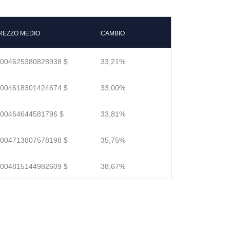
REZZO MEDIO
CAMBIO
.004625380828938 $
33,21%
.004618301424674 $
33,00%
.00464644581796 $
33,81%
.004713807578198 $
35,75%
.004815144982609 $
38,67%