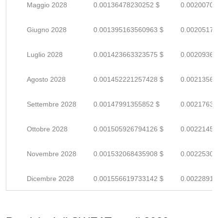
Maggio 2028
0.00136478230252 $
0.00200703
Giugno 2028
0.001395163560963 $
0.00205171
Luglio 2028
0.001423663323575 $
0.00209362
Agosto 2028
0.001452221257428 $
0.00213561
Settembre 2028
0.00147991355852 $
0.00217634
Ottobre 2028
0.001505926794126 $
0.00221459
Novembre 2028
0.001532068435908 $
0.00225304
Dicembre 2028
0.001556619733142 $
0.00228914