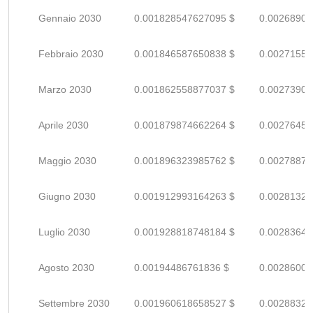
Gennaio 2030
0.001828547627095 $
0.00268904
Febbraio 2030
0.001846587650838 $
0.00271557
Marzo 2030
0.001862558877037 $
0.00273905
Aprile 2030
0.001879874662264 $
0.00276452
Maggio 2030
0.001896323985762 $
0.00278871
Giugno 2030
0.001912993164263 $
0.00281322
Luglio 2030
0.001928818748184 $
0.00283649
Agosto 2030
0.00194486761836 $
0.00286009
Settembre 2030
0.001960618658527 $
0.00288326