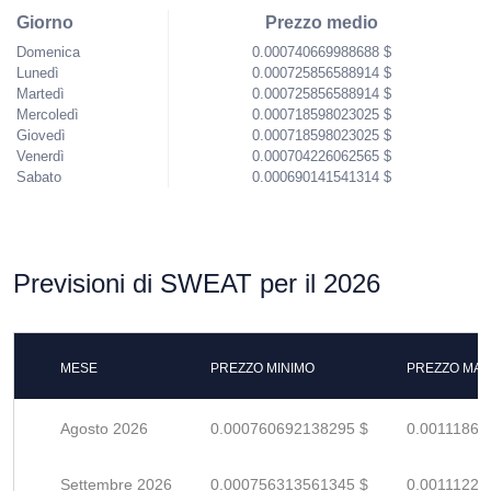
Giorno
Prezzo medio
Domenica
0.000740669988688 $
Lunedì
0.000725856588914 $
Martedì
0.000725856588914 $
Mercoledì
0.000718598023025 $
Giovedì
0.000718598023025 $
Venerdì
0.000704226062565 $
Sabato
0.000690141541314 $
Previsioni di SWEAT per il 2026
MESE
PREZZO MINIMO
PREZZO MAS
Agosto 2026
0.000760692138295 $
0.00111866
Settembre 2026
0.000756313561345 $
0.00111222