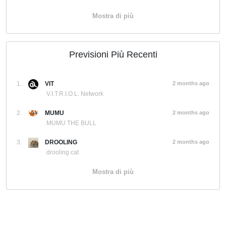
Mostra di più
Previsioni Più Recenti
1.
VIT
2 months ago
V.I.T.R.I.O.L. Network
2.
MUMU
2 months ago
MUMU THE BULL
3.
DROOLING
2 months ago
drooling cat
Mostra di più