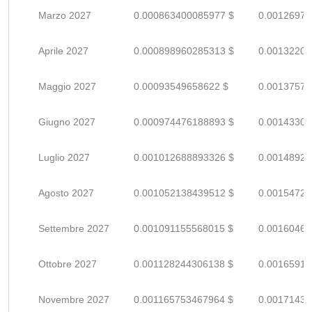
Marzo 2027
0.000863400085977 $
0.00126970
Aprile 2027
0.000898960285313 $
0.00132200
Maggio 2027
0.00093549658622 $
0.00137573
Giugno 2027
0.000974476188893 $
0.00143305
Luglio 2027
0.001012688893326 $
0.00148924
Agosto 2027
0.001052138439512 $
0.00154726
Settembre 2027
0.001091155568015 $
0.00160464
Ottobre 2027
0.001128244306138 $
0.00165918
Novembre 2027
0.001165753467964 $
0.00171434