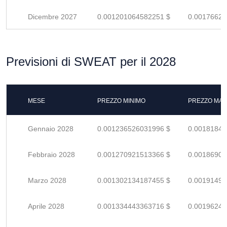
Dicembre 2027
0.001201064582251 $
0.00176627
Previsioni di SWEAT per il 2028
MESE
PREZZO MINIMO
PREZZO MAS
Gennaio 2028
0.001236526031996 $
0.00181842
Febbraio 2028
0.001270921513366 $
0.00186900
Marzo 2028
0.001302134187455 $
0.00191490
Aprile 2028
0.001334443363716 $
0.00196241