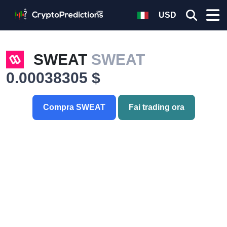
USD
SWEAT
SWEAT
0.00038305 $
Compra SWEAT
Fai trading ora