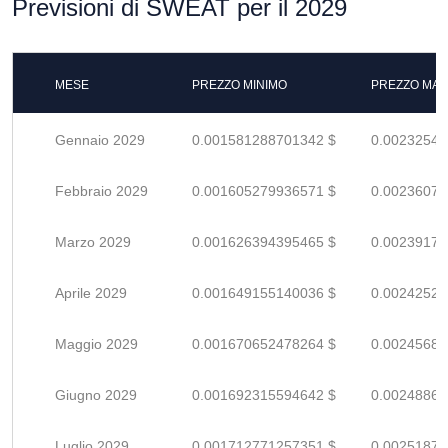
Previsioni di SWEAT per il 2029
MESE
PREZZO MINIMO
PREZZO MAS
Gennaio 2029
0.001581288701342 $
0.00232542
Febbraio 2029
0.001605279936571 $
0.00236070
Marzo 2029
0.001626394395465 $
0.00239175
Aprile 2029
0.001649155140036 $
0.00242522
Maggio 2029
0.001670652478264 $
0.00245684
Giugno 2029
0.001692315594642 $
0.00248869
Luglio 2029
0.001712771257351 $
0.00251878