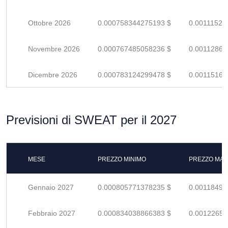
Ottobre 2026
0.000758344275193 $
0.00111521
Novembre 2026
0.000767485058236 $
0.00112865
Dicembre 2026
0.000783124299478 $
0.00115165
Previsioni di SWEAT per il 2027
MESE
PREZZO MINIMO
PREZZO MAS
Gennaio 2027
0.000805771378235 $
0.00118495
Febbraio 2027
0.000834038866383 $
0.00122652