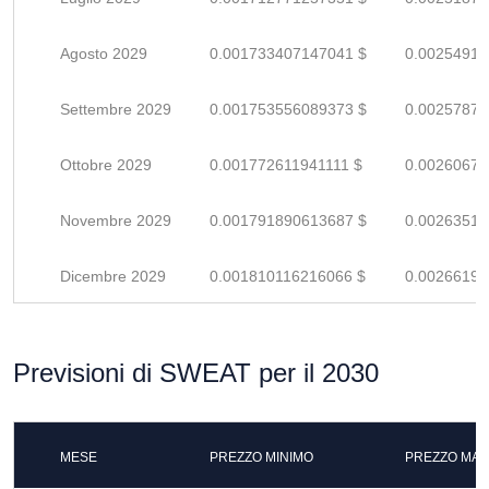
Agosto 2029
0.001733407147041 $
0.00254912
Settembre 2029
0.001753556089373 $
0.00257875
Ottobre 2029
0.001772611941111 $
0.00260678
Novembre 2029
0.001791890613687 $
0.00263513
Dicembre 2029
0.001810116216066 $
0.00266193
Previsioni di SWEAT per il 2030
MESE
PREZZO MINIMO
PREZZO MAS