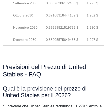
Settembre 2030
0.86676286172435 $
1.275 $
Ottobre 2030
0.87168318444159 $
1.282 $
Novembre 2030
0.87689821519756 $
1.290 $
Dicembre 2030
0.88205575649463 $
1.297 $
Previsioni del Prezzo di United
Stables - FAQ
Qual è la previsione del prezzo di
United Stables per il 2026?
Si prevede che United Stables raggiunga i 1.279 $ entro la