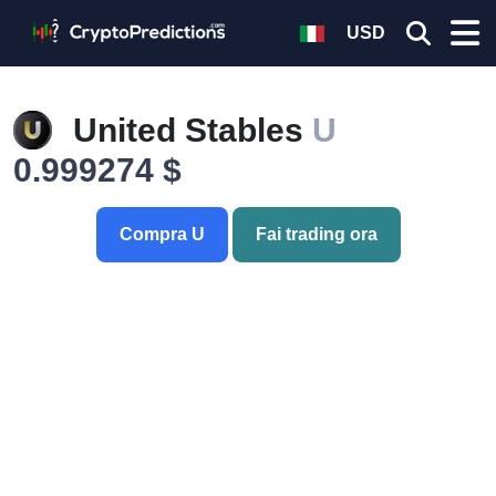
USD
United Stables
U
0.999274 $
Compra U
Fai trading ora