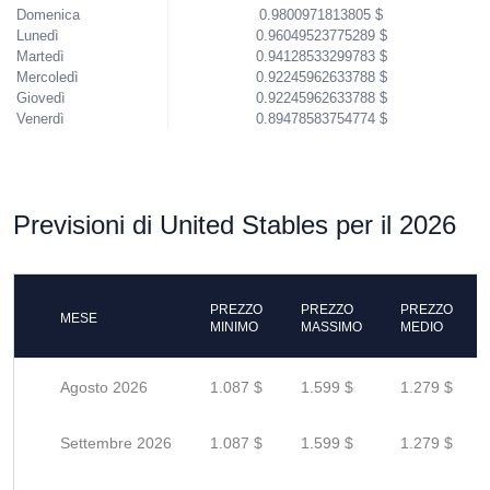
Domenica
0.9800971813805 $
Lunedì
0.96049523775289 $
Martedì
0.94128533299783 $
Mercoledì
0.92245962633788 $
Giovedì
0.92245962633788 $
Venerdì
0.89478583754774 $
Previsioni di United Stables per il 2026
PREZZO
PREZZO
PREZZO
MESE
MINIMO
MASSIMO
MEDIO
Agosto 2026
1.087 $
1.599 $
1.279 $
Settembre 2026
1.087 $
1.599 $
1.279 $