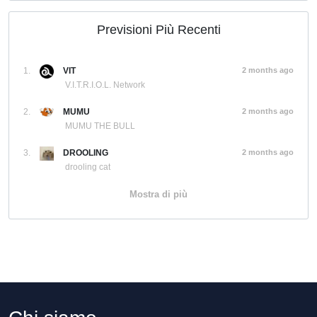
Previsioni Più Recenti
1.
VIT
2 months ago
V.I.T.R.I.O.L. Network
2.
MUMU
2 months ago
MUMU THE BULL
3.
DROOLING
2 months ago
drooling cat
Mostra di più