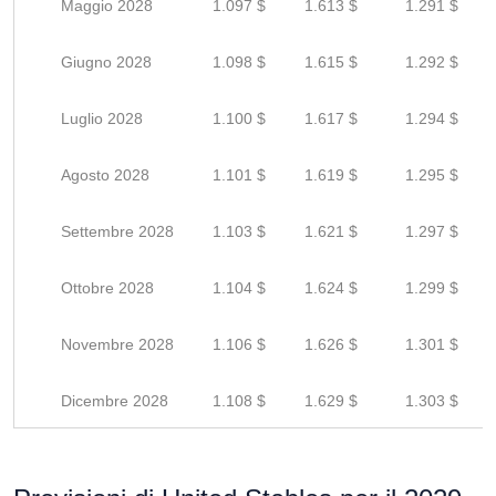
Maggio 2028
1.097 $
1.613 $
1.291 $
Giugno 2028
1.098 $
1.615 $
1.292 $
Luglio 2028
1.100 $
1.617 $
1.294 $
Agosto 2028
1.101 $
1.619 $
1.295 $
Settembre 2028
1.103 $
1.621 $
1.297 $
Ottobre 2028
1.104 $
1.624 $
1.299 $
Novembre 2028
1.106 $
1.626 $
1.301 $
Dicembre 2028
1.108 $
1.629 $
1.303 $