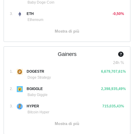
Baby Doge Coin
3.
ETH
-0,50%
Ethereum
Mostra di più
Gainers
24h %
1.
DOGESTR
6,679,707,61%
Doge Strategy
2.
BGIGGLE
2,398,935,49%
Baby Giggle
3.
HYPER
715,035,43%
Bitcoin Hyper
Mostra di più