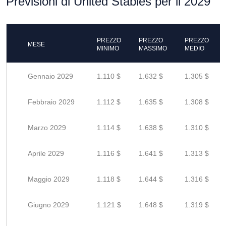
Previsioni di United Stables per il 2029
PREZZO
PREZZO
PREZZO
MESE
MINIMO
MASSIMO
MEDIO
Gennaio 2029
1.110 $
1.632 $
1.305 $
Febbraio 2029
1.112 $
1.635 $
1.308 $
Marzo 2029
1.114 $
1.638 $
1.310 $
Aprile 2029
1.116 $
1.641 $
1.313 $
Maggio 2029
1.118 $
1.644 $
1.316 $
Giugno 2029
1.121 $
1.648 $
1.319 $