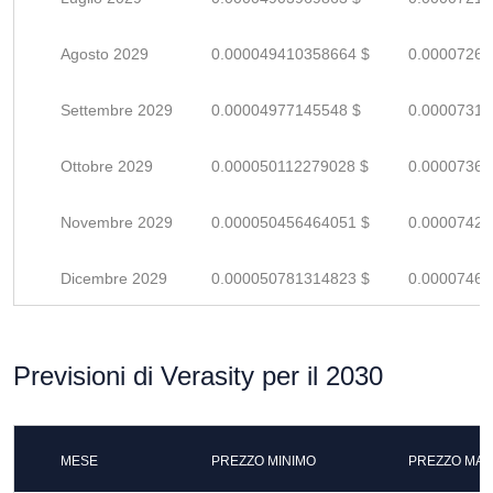
Agosto 2029
0.000049410358664 $
0.00007266
Settembre 2029
0.00004977145548 $
0.00007319
Ottobre 2029
0.000050112279028 $
0.00007369
Novembre 2029
0.000050456464051 $
0.00007420
Dicembre 2029
0.000050781314823 $
0.00007467
Previsioni di Verasity per il 2030
MESE
PREZZO MINIMO
PREZZO MAS