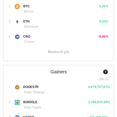
1.
BTC
0,30%
Bitcoin
2.
ETH
0,20%
Ethereum
3.
CRO
-8,00%
Cronos
Mostra di più
Gainers
24h %
1.
DOGESTR
6,679,707,61%
Doge Strategy
2.
BGIGGLE
2,398,935,49%
Baby Giggle