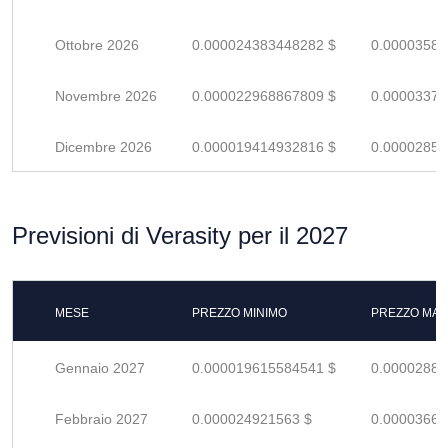
Ottobre 2026
0.000024383448282 $
0.00003585
Novembre 2026
0.000022968867809 $
0.00003377
Dicembre 2026
0.000019414932816 $
0.00002855
Previsioni di Verasity per il 2027
MESE
PREZZO MINIMO
PREZZO MAS
Gennaio 2027
0.000019615584541 $
0.00002884
Febbraio 2027
0.000024921563 $
0.00003664