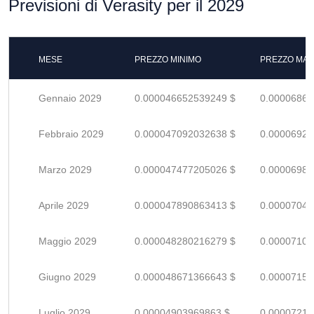
Previsioni di Verasity per il 2029
MESE
PREZZO MINIMO
PREZZO MAS
Gennaio 2029
0.000046652539249 $
0.00006860
Febbraio 2029
0.000047092032638 $
0.00006925
Marzo 2029
0.000047477205026 $
0.00006981
Aprile 2029
0.000047890863413 $
0.00007042
Maggio 2029
0.000048280216279 $
0.00007100
Giugno 2029
0.000048671366643 $
0.00007157
Luglio 2029
0.00004903969863 $
0.00007211