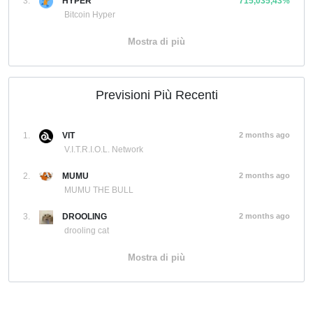
3.
HYPER
715,035,43%
Bitcoin Hyper
Mostra di più
Previsioni Più Recenti
1.
VIT
2 months ago
V.I.T.R.I.O.L. Network
2.
MUMU
2 months ago
MUMU THE BULL
3.
DROOLING
2 months ago
drooling cat
Mostra di più