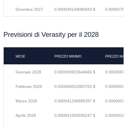
Dicembre 2027
0.000039149080943 $
0.00005757
Previsioni di Verasity per il 2028
MESE
PREZZO MINIMO
PREZZO MAS
Gennaio 2028
0.000039923644666 $
0.00005871
Febbraio 2028
0.000040652083783 $
0.00005978
Marzo 2028
0.000041296885397 $
0.00006073
Aprile 2028
0.000041950596247 $
0.00006169