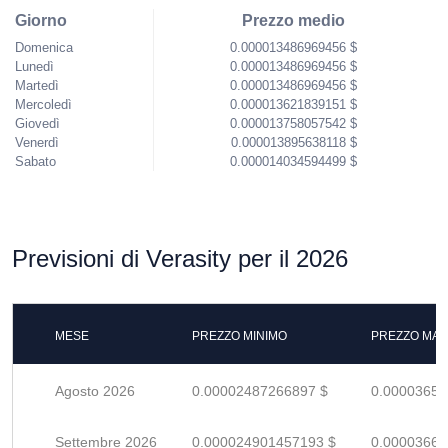
Giorno
Prezzo medio
Domenica
0.000013486969456 $
Lunedì
0.000013486969456 $
Martedì
0.000013486969456 $
Mercoledì
0.000013621839151 $
Giovedì
0.000013758057542 $
Venerdì
0.000013895638118 $
Sabato
0.000014034594499 $
Previsioni di Verasity per il 2026
MESE
PREZZO MINIMO
PREZZO MAS
Agosto 2026
0.00002487266897 $
0.00003657
Settembre 2026
0.000024901457193 $
0.00003661