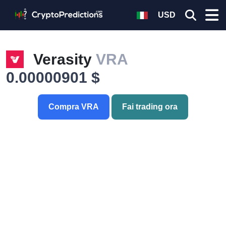
USD
Verasity
VRA
0.00000901 $
Compra VRA
Fai trading ora