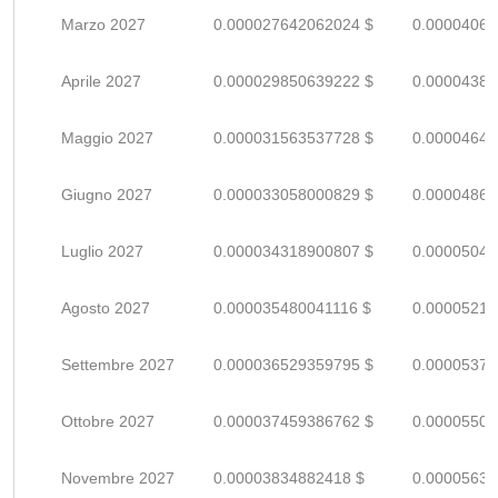
Marzo 2027
0.000027642062024 $
0.00004065
Aprile 2027
0.000029850639222 $
0.00004389
Maggio 2027
0.000031563537728 $
0.00004641
Giugno 2027
0.000033058000829 $
0.00004861
Luglio 2027
0.000034318900807 $
0.00005046
Agosto 2027
0.000035480041116 $
0.00005217
Settembre 2027
0.000036529359795 $
0.00005371
Ottobre 2027
0.000037459386762 $
0.00005508
Novembre 2027
0.00003834882418 $
0.00005639