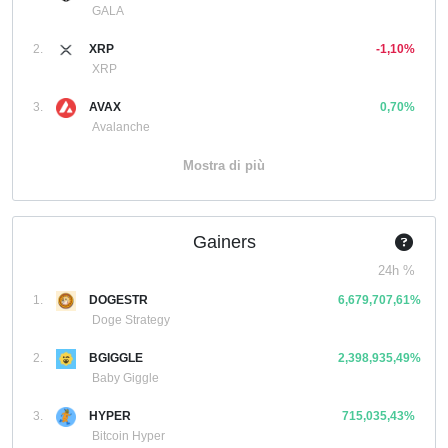
GALA
2.
XRP
-1,10%
XRP
3.
AVAX
0,70%
Avalanche
Mostra di più
Gainers
24h %
1.
DOGESTR
6,679,707,61%
Doge Strategy
2.
BGIGGLE
2,398,935,49%
Baby Giggle
3.
HYPER
715,035,43%
Bitcoin Hyper