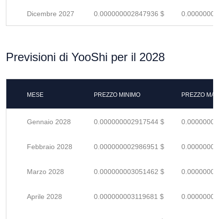
Dicembre 2027
0.000000002847936 $
0.00000000
Previsioni di YooShi per il 2028
MESE
PREZZO MINIMO
PREZZO MAS
Gennaio 2028
0.000000002917544 $
0.00000000
Febbraio 2028
0.000000002986951 $
0.00000000
Marzo 2028
0.000000003051462 $
0.00000000
Aprile 2028
0.000000003119681 $
0.00000000