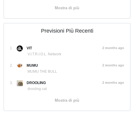
Mostra di più
Previsioni Più Recenti
1.
VIT
2 months ago
V.I.T.R.I.O.L. Network
2.
MUMU
2 months ago
MUMU THE BULL
3.
DROOLING
2 months ago
drooling cat
Mostra di più