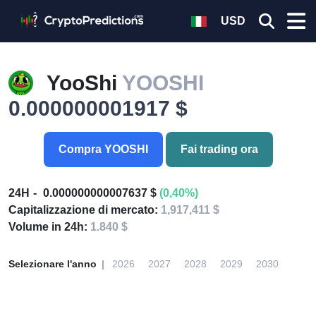
USD
YooShi
YOOSHI
0.000000001917 $
Compra YOOSHI
Fai trading ora
24H
0.000000000007637 $
(0,40%)
Capitalizzazione di mercato:
1,917,411 $
Volume in 24h:
1.840 $
Selezionare l'anno
2026
2027
2028
2029
2030