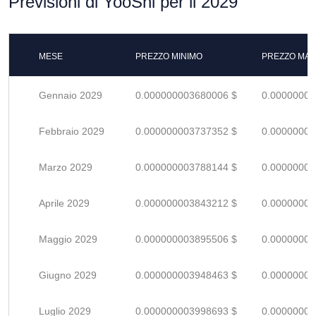
Previsioni di YooShi per il 2029
MESE
PREZZO MINIMO
PREZZO MAS
Gennaio 2029
0.000000003680006 $
0.00000000
Febbraio 2029
0.000000003737352 $
0.00000000
Marzo 2029
0.000000003788144 $
0.00000000
Aprile 2029
0.000000003843212 $
0.00000000
Maggio 2029
0.000000003895506 $
0.00000000
Giugno 2029
0.000000003948463 $
0.00000000
Luglio 2029
0.000000003998693 $
0.00000000