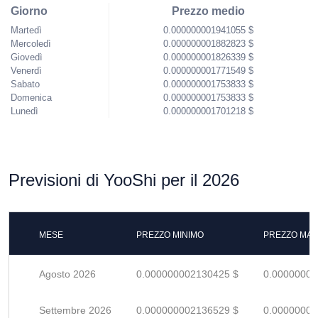
Giorno
Prezzo medio
Martedì
0.000000001941055 $
Mercoledì
0.000000001882823 $
Giovedì
0.000000001826339 $
Venerdì
0.000000001771549 $
Sabato
0.000000001753833 $
Domenica
0.000000001753833 $
Lunedì
0.000000001701218 $
Previsioni di YooShi per il 2026
MESE
PREZZO MINIMO
PREZZO MAS
Agosto 2026
0.000000002130425 $
0.00000000
Settembre 2026
0.000000002136529 $
0.00000000