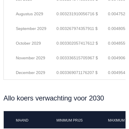
Augustus 2029
0.003231910056716 $
0.0047528
September 2029
0.003267974357911 $
0.0048058
October 2029
0.003302057417612 $
0.0048559
November 2029
0.003336515705967 $
0.0049066
December 2029
0.003369071176207 $
0.0049545
Allo koers verwachting voor 2030
MAAND
MINIMUM PRIJS
MAXIMUM P