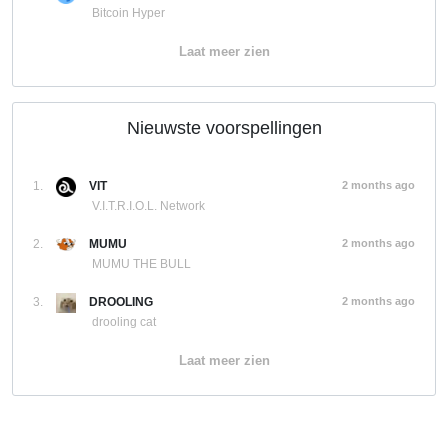
Bitcoin Hyper
Laat meer zien
Nieuwste voorspellingen
1.
VIT
2 months ago
V.I.T.R.I.O.L. Network
2.
MUMU
2 months ago
MUMU THE BULL
3.
DROOLING
2 months ago
drooling cat
Laat meer zien