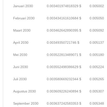
Januari 2030
0.003401974818329 $
0.0050029
Februari 2030
0.003434161610684 $
0.0050502
Maart 2030
0.003462642890395 $
0.0050921
April 2030
0.00349350721746 $
0.0051375
Mei 2030
0.003522813489071 $
0.0051806
Juni 2030
0.003552498386629 $
0.0052242
Juli 2030
0.003580669232344 $
0.0052656
Augustus 2030
0.003609226240894 $
0.0053076
September 2030
0.003637242583353 $
0.0053488