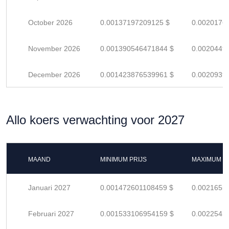
October 2026
0.00137197209125 $
0.0020176
November 2026
0.001390546471844 $
0.0020449
December 2026
0.001423876539961 $
0.0020939
Allo koers verwachting voor 2027
MAAND
MINIMUM PRIJS
MAXIMUM P
Januari 2027
0.001472601108459 $
0.0021655
Februari 2027
0.001533106954159 $
0.0022545