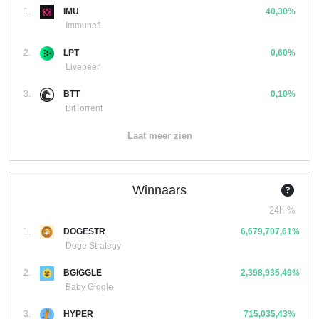
1.
IMU
40,30%
Immunefi
2.
LPT
0,60%
Livepeer
3.
BTT
0,10%
BitTorrent
Laat meer zien
Winnaars
24h %
1.
DOGESTR
6,679,707,61%
Doge Strategy
2.
BGIGGLE
2,398,935,49%
Baby Giggle
3.
HYPER
715,035,43%