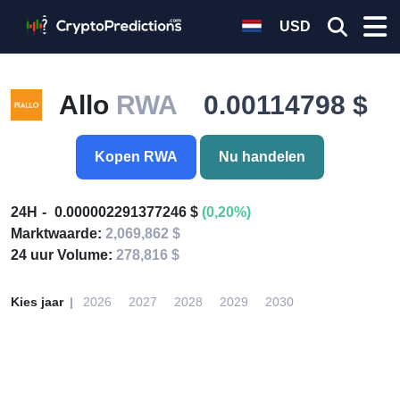
USD
Allo
RWA
0.00114798 $
Kopen RWA
Nu handelen
24H
0.000002291377246 $
(0,20%)
Marktwaarde:
2,069,862 $
24 uur Volume:
278,816 $
Kies jaar
2026
2027
2028
2029
2030