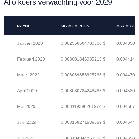
Allo koers verwachting voor 2029
MAAND
MINIMUM PRIJS
MAXIMUM P
Januari 2029
0.002958604730588 $
0.0043508
Februari 2029
0.003001846935219 $
0.0044144
Maart 2029
0.003039856925768 $
0.0044703
April 2029
0.003080784248483 $
0.0045305
Mei 2029
0.003119398261974 $
0.0045873
Juni 2029
0.003158271636559 $
0.0046445
Juli 2029
0.003194944859966 $
0.0046984