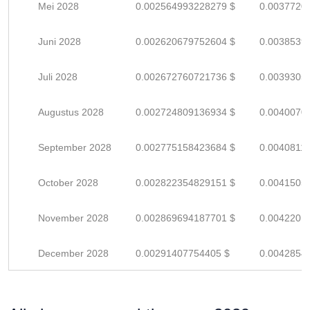
Mei 2028
0.002564993228279 $
0.0037720
Juni 2028
0.002620679752604 $
0.0038539
Juli 2028
0.002672760721736 $
0.0039305
Augustus 2028
0.002724809136934 $
0.0040070
September 2028
0.002775158423684 $
0.0040811
October 2028
0.002822354829151 $
0.0041505
November 2028
0.002869694187701 $
0.0042201
December 2028
0.00291407754405 $
0.0042854