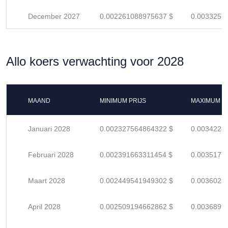
December 2027
0.002261088975637 $
0.0033251
Allo koers verwachting voor 2028
MAAND
MINIMUM PRIJS
MAXIMUM P
Januari 2028
0.002327564864322 $
0.0034228
Februari 2028
0.002391663311454 $
0.0035171
Maart 2028
0.002449541949302 $
0.0036022
April 2028
0.002509194662862 $
0.0036899