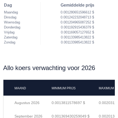
Dag
Gemiddelde prijs
Maandag
0.001280651596612 $
Dinsdag
0.001242232048713 $
Woensdag
0.001204965087252 $
Donderdag
0.001192915436379 $
Vrijdag
0.001169057127652 $
Zaterdag
0.001133985413822 $
Zondag
0.001133985413822 $
Allo koers verwachting voor 2026
MAAND
MINIMUM PRIJS
MAXIMUM P
Augustus 2026
0.0013811578697 $
0.0020311
September 2026
0.001369430259049 $
0.0020138