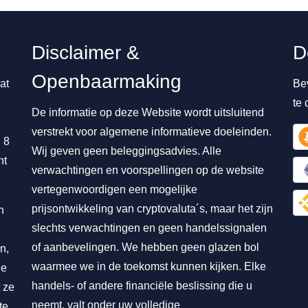
Disclaimer &
D
Openbaarmaking
at
Be
te
De informatie op deze Website wordt uitsluitend
verstrekt voor algemene informatieve doeleinden.
 8
Wij geven geen beleggingsadvies. Alle
nt
verwachtingen en voorspellingen op de website
vertegenwoordigen een mogelijke
prijsontwikkeling van cryptovaluta´s, maar het zijn
n
slechts verwachtingen en geen handelssignalen
of aanbevelingen. We hebben geen glazen bol
n,
waarmee we in de toekomst kunnen kijken. Elke
ie
handels- of andere financiële beslissing die u
 ze
neemt, valt onder uw volledige
te