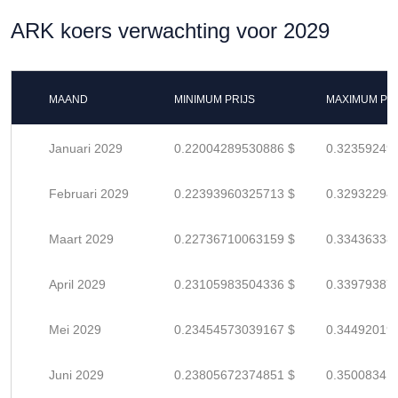
ARK koers verwachting voor 2029
MAAND
MINIMUM PRIJS
MAXIMUM PRI
Januari 2029
0.22004289530886 $
0.32359249
Februari 2029
0.22393960325713 $
0.32932294
Maart 2029
0.22736710063159 $
0.33436338
April 2029
0.23105983504336 $
0.33979387
Mei 2029
0.23454573039167 $
0.34492019
Juni 2029
0.23805672374851 $
0.35008341