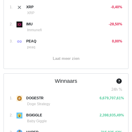
1.
XRP
-0,40%
XRP
2.
IMU
-28,50%
Immunefi
3.
PEAQ
0,00%
peaq
Laat meer zien
Winnaars
24h %
1.
DOGESTR
6,679,707,61%
Doge Strategy
2.
BGIGGLE
2,398,935,49%
Baby Giggle