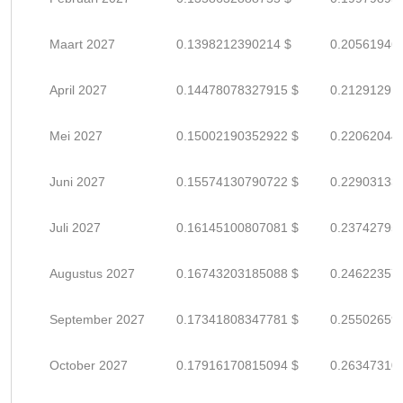
Maart 2027
0.1398212390214 $
0.20561946
April 2027
0.14478078327915 $
0.21291291
Mei 2027
0.15002190352922 $
0.22062044
Juni 2027
0.15574130790722 $
0.22903133
Juli 2027
0.16145100807081 $
0.23742795
Augustus 2027
0.16743203185088 $
0.24622357
September 2027
0.17341808347781 $
0.25502659
October 2027
0.17916170815094 $
0.26347310