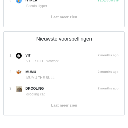
3.
HYPER
715,035,43%
Bitcoin Hyper
Laat meer zien
Nieuwste voorspellingen
1.
VIT
2 months ago
V.I.T.R.I.O.L. Network
2.
MUMU
2 months ago
MUMU THE BULL
3.
DROOLING
2 months ago
drooling cat
Laat meer zien