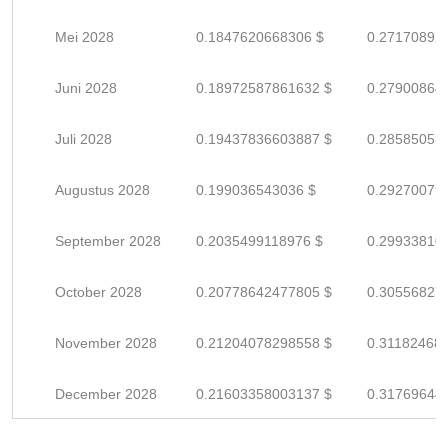
Mei 2028
0.1847620668306 $
0.27170892
Juni 2028
0.18972587861632 $
0.27900864
Juli 2028
0.19437836603887 $
0.28585053
Augustus 2028
0.199036543036 $
0.29270079
September 2028
0.2035499118976 $
0.29933810
October 2028
0.20778642477805 $
0.30556827
November 2028
0.21204078298558 $
0.31182468
December 2028
0.21603358003137 $
0.31769644