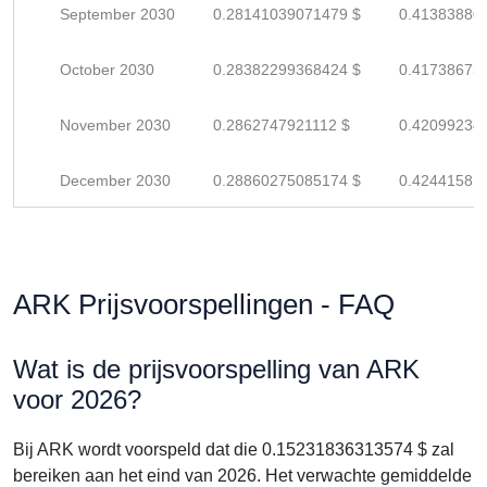
September 2030
0.28141039071479 $
0.41383880
October 2030
0.28382299368424 $
0.41738675
November 2030
0.2862747921112 $
0.42099234
December 2030
0.28860275085174 $
0.42441581
ARK Prijsvoorspellingen - FAQ
Wat is de prijsvoorspelling van ARK
voor 2026?
Bij ARK wordt voorspeld dat die 0.15231836313574 $ zal
bereiken aan het eind van 2026. Het verwachte gemiddelde