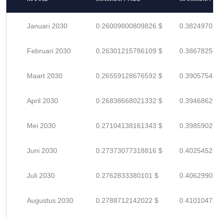
Januari 2030
0.26009800809826 $
0.38249707
Februari 2030
0.26301215786109 $
0.38678258
Maart 2030
0.26559128676592 $
0.39057542
April 2030
0.26838668021332 $
0.39468629
Mei 2030
0.27104138161343 $
0.39859026
Juni 2030
0.27373077318816 $
0.40254525
Juli 2030
0.2762833380101 $
0.40629902
Augustus 2030
0.2788712142022 $
0.41010472