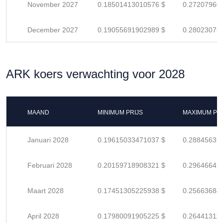
November 2027
0.18501413010576 $
0.27207960
December 2027
0.19055691902989 $
0.28023076
ARK koers verwachting voor 2028
MAAND
MINIMUM PRIJS
MAXIMUM PRI
Januari 2028
0.19615033471037 $
0.28845637
Februari 2028
0.20159718908321 $
0.29646645
Maart 2028
0.17451305225938 $
0.25663684
April 2028
0.17980091905225 $
0.26441311