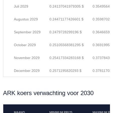
Juli 2029
0.24137041979305 $
0.35495649
Augustus 2029
0.24471177426601 $
0.35987025
September 2029
0.2479728299196 $
0.36466592
October 2029
0.25105568381295 $
0.36919953
November 2029
0.25417334283168 $
0.37378432
December 2029
0.2571195820293 $
0.37811703
ARK koers verwachting voor 2030
MAAND
MINIMUM PRIJS
MAXIMUM PRI