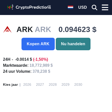
USD
ARK
ARK
0.094623 $
Kopen ARK
Nu handelen
24H
-0.0014 $
(-1,50%)
Marktwaarde:
18,772,989 $
24 uur Volume:
378,238 $
Kies jaar
2026
2027
2028
2029
2030