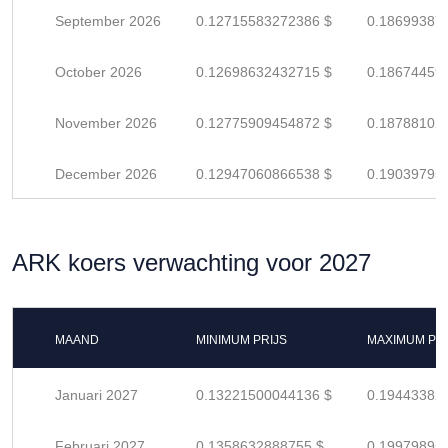
September 2026
0.12715583272386 $
0.18699387
October 2026
0.12698632432715 $
0.18674459
November 2026
0.12775909454872 $
0.18788102
December 2026
0.12947060866538 $
0.19039795
ARK koers verwachting voor 2027
MAAND
MINIMUM PRIJS
MAXIMUM PRI
Januari 2027
0.13221500044136 $
0.19443382
Februari 2027
0.1358632888755 $
0.19979895