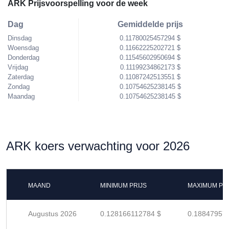
ARK Prijsvoorspelling voor de week
Dag
Gemiddelde prijs
Dinsdag
0.11780025457294 $
Woensdag
0.11662225202721 $
Donderdag
0.11545602950694 $
Vrijdag
0.11199234862173 $
Zaterdag
0.11087242513551 $
Zondag
0.10754625238145 $
Maandag
0.10754625238145 $
ARK koers verwachting voor 2026
MAAND
MINIMUM PRIJS
MAXIMUM PRI
Augustus 2026
0.128166112784 $
0.18847957