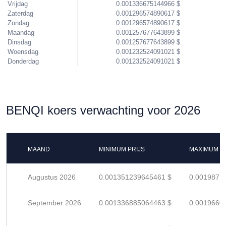
Vrijdag
0.001336675144966 $
Zaterdag
0.001296574890617 $
Zondag
0.001296574890617 $
Maandag
0.001257677643899 $
Dinsdag
0.001257677643899 $
Woensdag
0.001232524091021 $
Donderdag
0.001232524091021 $
BENQI koers verwachting voor 2026
MAAND
MINIMUM PRIJS
MAXIMUM P
Augustus 2026
0.001351239645461 $
0.0019871
September 2026
0.001336885064463 $
0.0019660