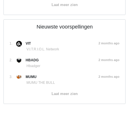
Laat meer zien
Nieuwste voorspellingen
1.
VIT
2 months ago
V.I.T.R.I.O.L. Network
2.
HBADG
2 months ago
Hbadger
3.
MUMU
2 months ago
MUMU THE BULL
Laat meer zien