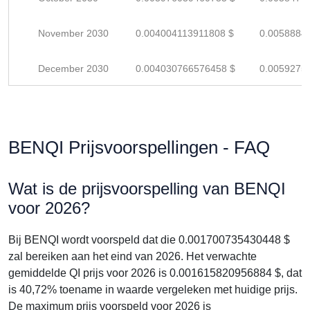
November 2030
0.004004113911808 $
0.0058884
December 2030
0.004030766576458 $
0.0059275
BENQI Prijsvoorspellingen - FAQ
Wat is de prijsvoorspelling van BENQI
voor 2026?
Bij BENQI wordt voorspeld dat die 0.001700735430448 $
zal bereiken aan het eind van 2026. Het verwachte
gemiddelde QI prijs voor 2026 is 0.001615820956884 $, dat
is 40,72% toename in waarde vergeleken met huidige prijs.
De maximum prijs voorspeld voor 2026 is