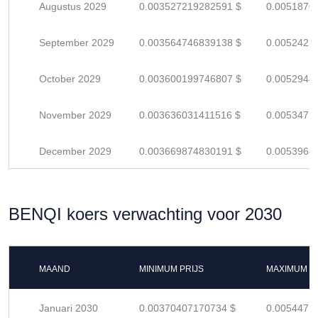
Augustus 2029
0.003527219282591 $
0.0051870
September 2029
0.003564746839138 $
0.0052422
October 2029
0.003600199746807 $
0.0052944
November 2029
0.003636031411516 $
0.0053471
December 2029
0.003669874830191 $
0.0053968
BENQI koers verwachting voor 2030
MAAND
MINIMUM PRIJS
MAXIMUM P
Januari 2030
0.00370407170734 $
0.0054471