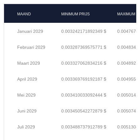
MAAND
MINIMUM PRIJS
MAXIMUM P
Januari 2029
0.003242171892349 $
0.0047678
Februari 2029
0.003287369575771 $
0.0048343
Maart 2029
0.003327062834216 $
0.0048927
April 2029
0.003369769192187 $
0.0049555
Mei 2029
0.003410033092444 $
0.0050147
Juni 2029
0.003450542272879 $
0.0050743
Juli 2029
0.003488737912789 $
0.0051304