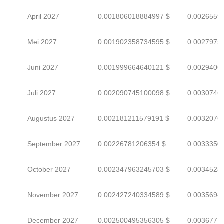
April 2027
0.001806018884997 $
0.0026559
Mei 2027
0.001902358734595 $
0.0027975
Juni 2027
0.001999664640121 $
0.0029406
Juli 2027
0.002090745100098 $
0.0030746
Augustus 2027
0.002181211579191 $
0.0032076
September 2027
0.00226781206354 $
0.0033350
October 2027
0.002347963245703 $
0.0034528
November 2027
0.002427240334589 $
0.0035694
December 2027
0.002500495356305 $
0.0036771