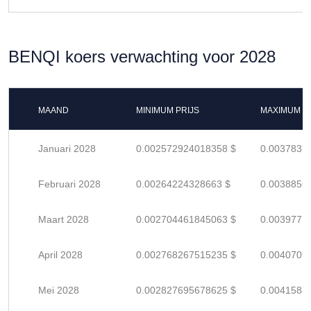
BENQI koers verwachting voor 2028
MAAND
MINIMUM PRIJS
MAXIMUM P
Januari 2028
0.002572924018358 $
0.0037837
Februari 2028
0.00264224328663 $
0.0038856
Maart 2028
0.002704461845063 $
0.0039771
April 2028
0.002768267515235 $
0.0040709
Mei 2028
0.002827695678625 $
0.0041583