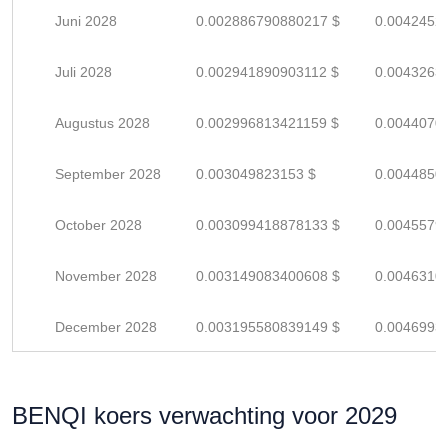
Juni 2028
0.002886790880217 $
0.0042452
Juli 2028
0.002941890903112 $
0.0043263
Augustus 2028
0.002996813421159 $
0.0044070
September 2028
0.003049823153 $
0.0044850
October 2028
0.003099418878133 $
0.0045579
November 2028
0.003149083400608 $
0.0046310
December 2028
0.003195580839149 $
0.0046993
BENQI koers verwachting voor 2029