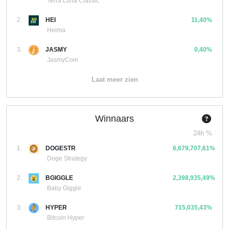
Terra Luna Classic
2.
HEI
11,40%
Heima
3.
JASMY
0,40%
JasmyCoin
Laat meer zien
Winnaars
24h %
1.
DOGESTR
6,679,707,61%
Doge Strategy
2.
BGIGGLE
2,398,935,49%
Baby Giggle
3.
HYPER
715,035,43%
Bitcoin Hyper