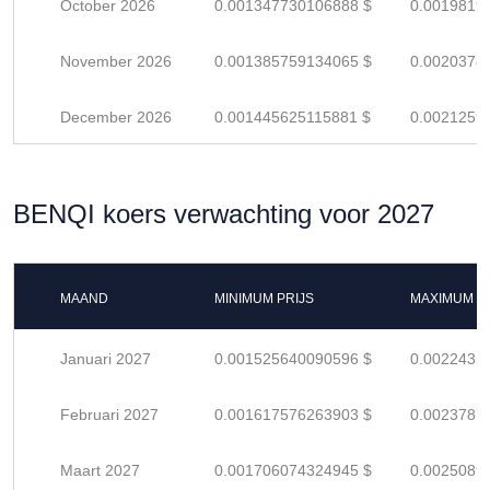
October 2026
0.001347730106888 $
0.0019819
November 2026
0.001385759134065 $
0.0020378
December 2026
0.001445625115881 $
0.0021259
BENQI koers verwachting voor 2027
MAAND
MINIMUM PRIJS
MAXIMUM P
Januari 2027
0.001525640090596 $
0.0022435
Februari 2027
0.001617576263903 $
0.0023787
Maart 2027
0.001706074324945 $
0.0025089