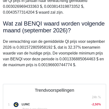
de QI prijs in januari naar verwachting gemiddeld
0.003026969433363 $, 0.003814319873352 $,
0.0043577314204 $ waard zal zijn.
Wat zal BENQI waard worden volgende
maand (september 2026)?
De verwachting van de gemiddelde QI prijs voor september
2026 is 0.001572805958192 $, dat is 32.37% toenamein
waarde van de huidige prijs. De voorspelde minimum prijs
van BENQI voor deze periode is 0.001336885064463 $ en
de maximum prijs is 0.00196600744774 $.
Trendvoorspellingen
24h %
1.
LUNC
-2,50%