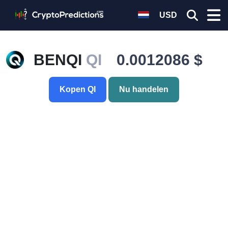
USD
BENQI
QI
0.0012086 $
Kopen QI
Nu handelen