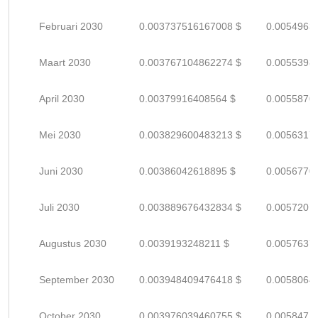
Februari 2030
0.003737516167008 $
0.0054963
Maart 2030
0.003767104862274 $
0.0055398
April 2030
0.00379916408564 $
0.0055870
Mei 2030
0.003829600483213 $
0.0056317
Juni 2030
0.00386042618895 $
0.0056770
Juli 2030
0.003889676432834 $
0.0057201
Augustus 2030
0.0039193248211 $
0.0057637
September 2030
0.003948409476418 $
0.0058064
October 2030
0.003976039460755 $
0.0058471