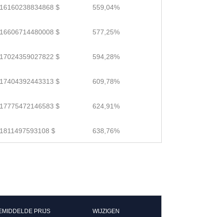
.16160238834868 $
559,04%
.16606714480008 $
577,25%
.17024359027822 $
594,28%
.17404392443313 $
609,78%
.17775472146583 $
624,91%
.1811497593108 $
638,76%
EMIDDELDE PRIJS
WIJZIGEN