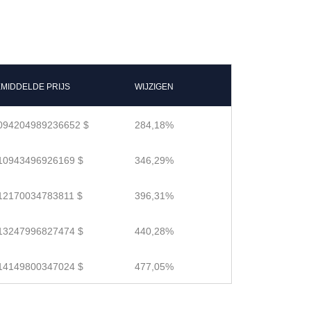
MIDDELDE PRIJS
WIJZIGEN
094204989236652 $
284,18%
10943496926169 $
346,29%
12170034783811 $
396,31%
13247996827474 $
440,28%
14149800347024 $
477,05%