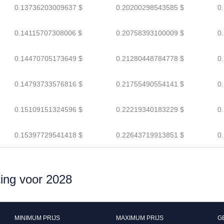
0.13736203009637 $
0.20200298543585 $
0
0.14115707308006 $
0.20758393100009 $
0
0.14470705173649 $
0.21280448784778 $
0
0.14793733576816 $
0.21755490554141 $
0
0.15109151324596 $
0.22219340183229 $
0
0.15397729541418 $
0.22643719913851 $
0
ting voor 2028
MINIMUM PRIJS
MAXIMUM PRIJS
G