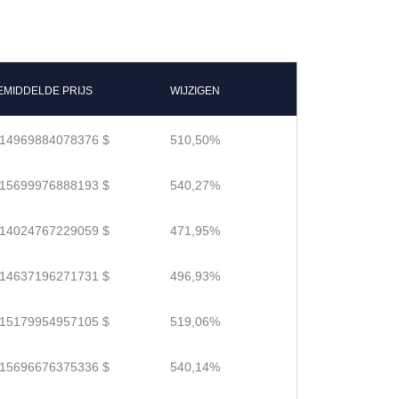
EMIDDELDE PRIJS
WIJZIGEN
.14969884078376 $
510,50%
.15699976888193 $
540,27%
.14024767229059 $
471,95%
.14637196271731 $
496,93%
.15179954957105 $
519,06%
.15696676375336 $
540,14%