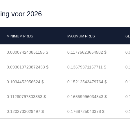
ting voor 2026
MINIMUM PRIJS
MAXIMUM PRIJS
GE
0.080074240851155 $
0.11775623654582 $
0.
0.093019723872433 $
0.13679371157711 $
0.
0.1034452956624 $
0.15212543479764 $
0.
0.11260797303353 $
0.16559996034343 $
0.
0.1202733029497 $
0.1768725043378 $
0.