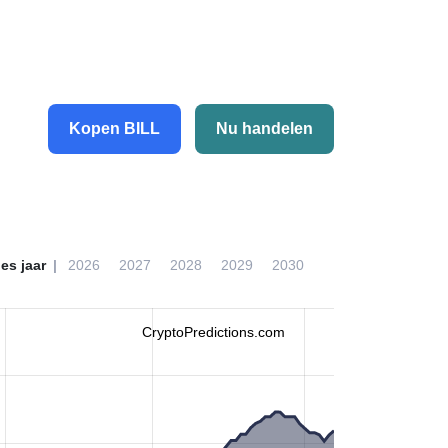
Kopen BILL
Nu handelen
ies jaar
2026
2027
2028
2029
2030
CryptoPredictions.com