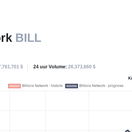
ork
BILL
7,761,701 $
24 uur Volume:
26,373,660 $
K