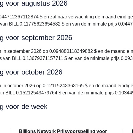
ing voor augustus 2026
0.044712367112874 $ en zal naar verwachting de maand eindig
s van BILL 0.11775623654582 $ en van de minimale prijs 0.04
ing voor september 2026
en in september 2026 op 0.094880118349882 $ en de maand ein
js van BILL 0.13679371157711 $ en van de minimale prijs 0.0
ing voor october 2026
en in october 2026 op 0.12115243363165 $ en de maand eindig
 van BILL 0.15212543479764 $ en van de minimale prijs 0.1034
ing voor de week
Billions Network Prijsvoorspelling voor