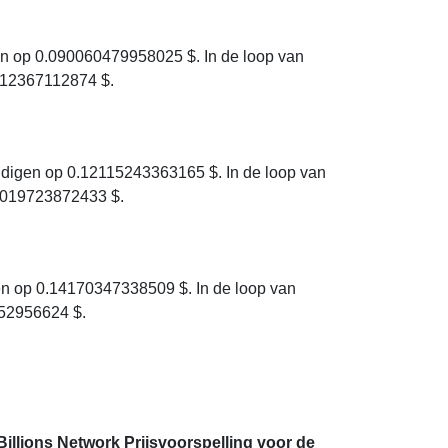
en op 0.090060479958025 $. In de loop van
4712367112874 $.
digen op 0.12115243363165 $. In de loop van
93019723872433 $.
en op 0.14170347338509 $. In de loop van
452956624 $.
Billions Network Prijsvoorspelling voor de