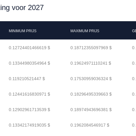
ting voor 2027
MINIMUM PRIJS
MAXIMUM PRIJS
G
0.12724401466619 $
0.18712355097969 $
0
0.13344980354964 $
0.19624971110241 $
0
0.119210521447 $
0.17530959036324 $
0
0.12441616830971 $
0.18296495339663 $
0
0.12902961713539 $
0.18974943696381 $
0
0.13342174919035 $
0.1962084546917 $
0