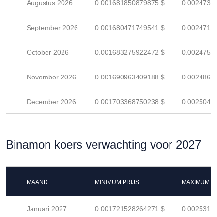
Augustus 2026
0.001681850879875 $
0.0024733
September 2026
0.001680471749541 $
0.0024712
October 2026
0.001683275922472 $
0.0024754
November 2026
0.001690963409188 $
0.0024867
December 2026
0.001703368750238 $
0.0025049
Binamon koers verwachting voor 2027
MAAND
MINIMUM PRIJS
MAXIMUM P
Januari 2027
0.001721528264271 $
0.0025316