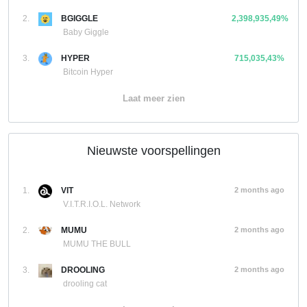
2.
BGIGGLE
2,398,935,49%
Baby Giggle
3.
HYPER
715,035,43%
Bitcoin Hyper
Laat meer zien
Nieuwste voorspellingen
1.
VIT
2 months ago
V.I.T.R.I.O.L. Network
2.
MUMU
2 months ago
MUMU THE BULL
3.
DROOLING
2 months ago
drooling cat