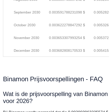
September 2030
0.003591788231098 $
0.0052820
October 2030
0.003622278847292 $
0.0053268
November 2030
0.003653307993254 $
0.0053725
December 2030
0.003682808170533 $
0.0054158
Binamon Prijsvoorspellingen - FAQ
Wat is de prijsvoorspelling van Binamon
voor 2026?