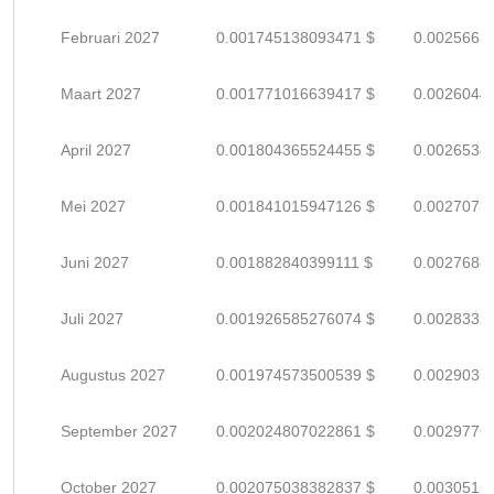
Februari 2027
0.001745138093471 $
0.0025663
Maart 2027
0.001771016639417 $
0.0026044
April 2027
0.001804365524455 $
0.0026534
Mei 2027
0.001841015947126 $
0.0027073
Juni 2027
0.001882840399111 $
0.0027688
Juli 2027
0.001926585276074 $
0.0028332
Augustus 2027
0.001974573500539 $
0.0029037
September 2027
0.002024807022861 $
0.0029776
October 2027
0.002075038382837 $
0.0030515