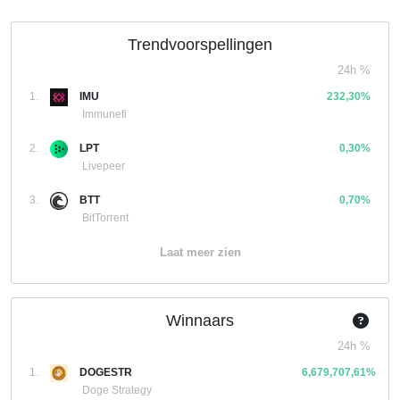
Trendvoorspellingen
24h %
1.
IMU
232,30%
Immunefi
2.
LPT
0,30%
Livepeer
3.
BTT
0,70%
BitTorrent
Laat meer zien
Winnaars
24h %
1.
DOGESTR
6,679,707,61%
Doge Strategy