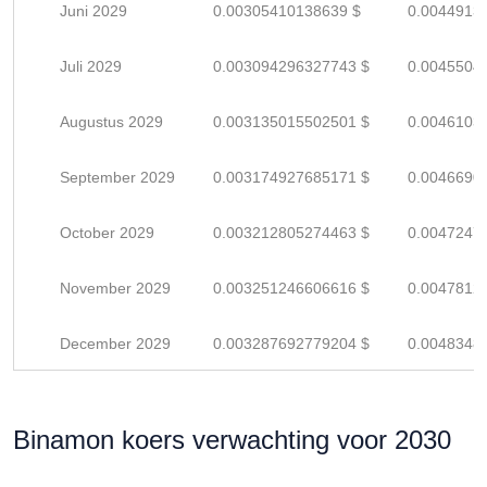
Juni 2029
0.00305410138639 $
0.0044913
Juli 2029
0.003094296327743 $
0.0045504
Augustus 2029
0.003135015502501 $
0.0046103
September 2029
0.003174927685171 $
0.0046690
October 2029
0.003212805274463 $
0.0047247
November 2029
0.003251246606616 $
0.0047812
December 2029
0.003287692779204 $
0.0048348
Binamon koers verwachting voor 2030