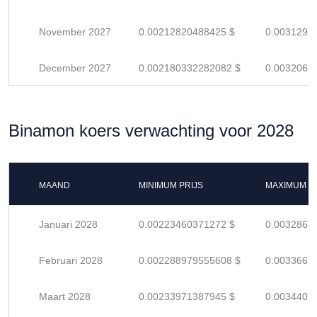
November 2027
0.00212820488425 $
0.0031297
December 2027
0.002180332282082 $
0.0032063
Binamon koers verwachting voor 2028
MAAND
MINIMUM PRIJS
MAXIMUM P
Januari 2028
0.00223460371272 $
0.0032861
Februari 2028
0.002288979555608 $
0.0033661
Maart 2028
0.00233971387945 $
0.0034407