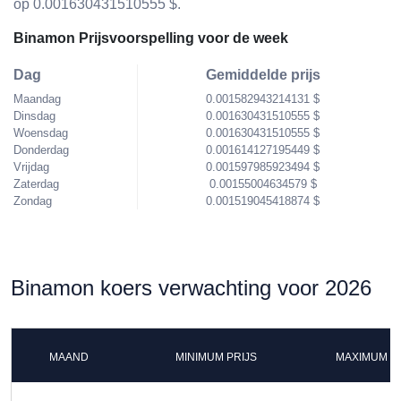
op 0.001630431510555 $.
Binamon Prijsvoorspelling voor de week
Dag
Gemiddelde prijs
Maandag
0.001582943214131 $
Dinsdag
0.001630431510555 $
Woensdag
0.001630431510555 $
Donderdag
0.001614127195449 $
Vrijdag
0.001597985923494 $
Zaterdag
0.00155004634579 $
Zondag
0.001519045418874 $
Binamon koers verwachting voor 2026
MAAND
MINIMUM PRIJS
MAXIMUM P