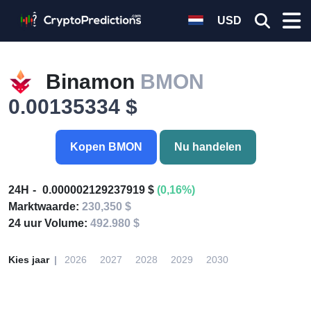
USD
Binamon
BMON
0.00135334 $
Kopen BMON
Nu handelen
24H
0.000002129237919 $
(0,16%)
Marktwaarde:
230,350 $
24 uur Volume:
492.980 $
Kies jaar
2026
2027
2028
2029
2030