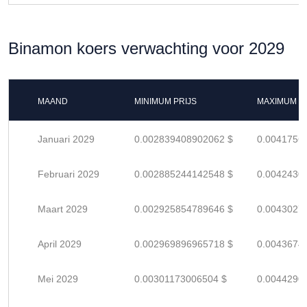
Binamon koers verwachting voor 2029
MAAND
MINIMUM PRIJS
MAXIMUM P
Januari 2029
0.002839408902062 $
0.0041756
Februari 2029
0.002885244142548 $
0.0042430
Maart 2029
0.002925854789646 $
0.0043027
April 2029
0.002969896965718 $
0.0043674
Mei 2029
0.00301173006504 $
0.0044290