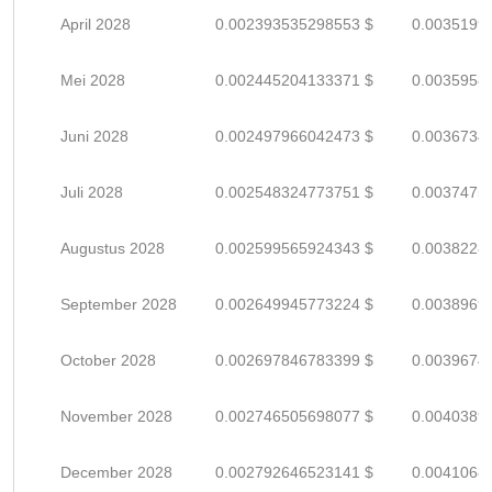
April 2028
0.002393535298553 $
0.0035199
Mei 2028
0.002445204133371 $
0.0035958
Juni 2028
0.002497966042473 $
0.0036734
Juli 2028
0.002548324773751 $
0.0037475
Augustus 2028
0.002599565924343 $
0.0038228
September 2028
0.002649945773224 $
0.0038969
October 2028
0.002697846783399 $
0.0039674
November 2028
0.002746505698077 $
0.0040389
December 2028
0.002792646523141 $
0.0041068