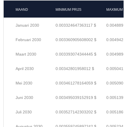
MAAND
MINIMUM PRIJS
MAXIMUM P
Januari 2030
0.003324647363117 $
0.0048891
Februari 2030
0.003360905608002 $
0.0049425
Maart 2030
0.003393074344445 $
0.0049898
April 2030
0.00342801958012 $
0.0050412
Mei 2030
0.003461278164059 $
0.0050901
Juni 2030
0.003495039152919 $
0.0051397
Juli 2030
0.003527142303202 $
0.0051869
Augustus 2030
0.003559745897242 $
0.0052349